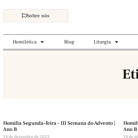
Sobre nós
Homilética
Blog
Liturgia
Et
Homilia Segunda-feira – III Semana do Advento |
Homili
Ano B
Ano B
19 de dezembro de 2023
19 de 