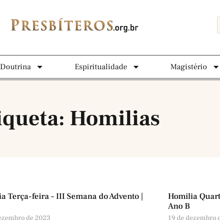
Doutrina
Espiritualidade
Magistério
iqueta: Homilias
a Terça-feira – III Semana do Advento |
Homilia Quart
Ano B
dezembro de 2023
19 de dezembro 