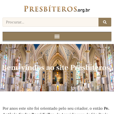
Bem-vindos ao site Presbíteros!
Por anos este site foi orientado pelo seu criador, o então
Pe.