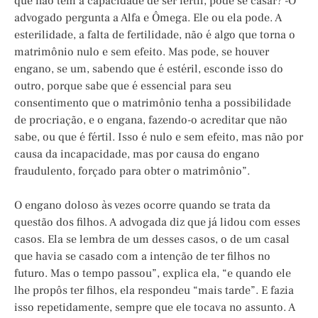
que não tem a capacidade de ser fértil, pode se casar? -O
advogado pergunta a Alfa e Ômega. Ele ou ela pode. A
esterilidade, a falta de fertilidade, não é algo que torna o
matrimônio nulo e sem efeito. Mas pode, se houver
engano, se um, sabendo que é estéril, esconde isso do
outro, porque sabe que é essencial para seu
consentimento que o matrimônio tenha a possibilidade
de procriação, e o engana, fazendo-o acreditar que não
sabe, ou que é fértil. Isso é nulo e sem efeito, mas não por
causa da incapacidade, mas por causa do engano
fraudulento, forçado para obter o matrimônio”.
O engano doloso às vezes ocorre quando se trata da
questão dos filhos. A advogada diz que já lidou com esses
casos. Ela se lembra de um desses casos, o de um casal
que havia se casado com a intenção de ter filhos no
futuro. Mas o tempo passou”, explica ela, “e quando ele
lhe propôs ter filhos, ela respondeu “mais tarde”. E fazia
isso repetidamente, sempre que ele tocava no assunto. A