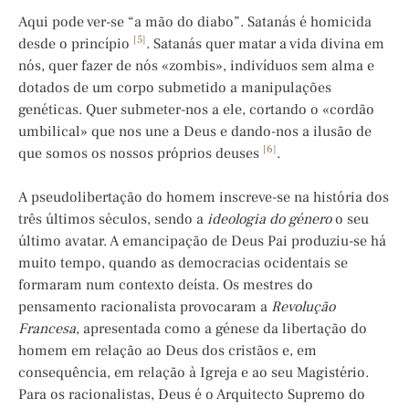
Aqui pode ver-se “a mão do diabo”. Satanás é homicida
[5]
desde o princípio
. Satanás quer matar a vida divina em
nós, quer fazer de nós «zombis», indivíduos sem alma e
dotados de um corpo submetido a manipulações
genéticas. Quer submeter-nos a ele, cortando o «cordão
umbilical» que nos une a Deus e dando-nos a ilusão de
[6]
que somos os nossos próprios deuses
.
A pseudolibertação do homem inscreve-se na história dos
três últimos séculos, sendo a
ideologia do género
o seu
último avatar. A emancipação de Deus Pai produziu-se há
muito tempo, quando as democracias ocidentais se
formaram num contexto deísta. Os mestres do
pensamento racionalista provocaram a
Revolução
Francesa
, apresentada como a génese da libertação do
homem em relação ao Deus dos cristãos e, em
consequência, em relação à Igreja e ao seu Magistério.
Para os racionalistas, Deus é o Arquitecto Supremo do