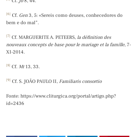
Cf.
Jo
8, 44.
[6]
Cf.
Gen
3, 5: «Sereis como deuses, conhecedores do
bem e do mal”.
[7]
Cf. MARGUERITE A. PETEERS,
la définition des
nouveaux concepts de base pour le mariage et la famille
, 7-
XI-2014.
[8]
Cf.
Mt
13, 33.
[9]
Cf. S. JOÃO PAULO II,
Familiaris consortio
Fonte: https://www.cliturgica.org/portal/artigo.php?
id=2436