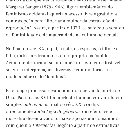
marco da complementaridade dos sexos e à maternidade.
Margaret Sanger (1879-1966), figura emblemática do
feminismo ocidental, queria o acesso livre e gratuito à
contracepção para “libertar a mulher da escravidão da
reprodução”. Assim, a partir de 1970, se sufocou o sentido
da feminilidade e da maternidade na cultura ocidental.
No final do séc. XX, o pai, a mãe, os esposos, o filho e a
filha, todos perderam o estatuto próprio na família.
Actualmente, tornou-se um conceito abstracto e instável,
sujeito a interpretações diversas e contraditórias, de
modo a falar-se de “famílias”.
Este longo processo revolucionário, que vai da morte de
Deus Pai no séc. XVIII à morte do homem convertido em
simples
indivíduo
no final do séc. XX, conduz
directamente à
ideologia do género
. Com efeito, este
indivíduo desenraizado torna-se apenas um consumidor
com quem a
Internet
faz negócio a partir de estimativas