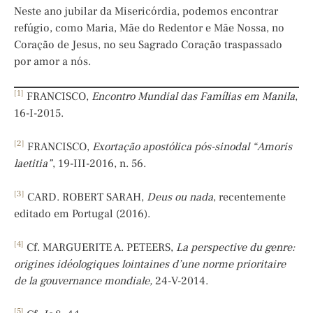
Neste ano jubilar da Misericórdia, podemos encontrar
refúgio, como Maria, Mãe do Redentor e Mãe Nossa, no
Coração de Jesus, no seu Sagrado Coração traspassado
por amor a nós.
[1]
FRANCISCO,
Encontro Mundial das Famílias em Manila
,
16-I-2015.
[2]
FRANCISCO,
Exortação apostólica pós-sinodal “Amoris
laetitia”
, 19-III-2016, n. 56.
[3]
CARD. ROBERT SARAH,
Deus ou nada
, recentemente
editado em Portugal (2016).
[4]
Cf. MARGUERITE A. PETEERS,
La perspective du genre:
origines idéologiques lointaines d’une norme prioritaire
de la gouvernance mondiale,
24-V-2014.
[5]