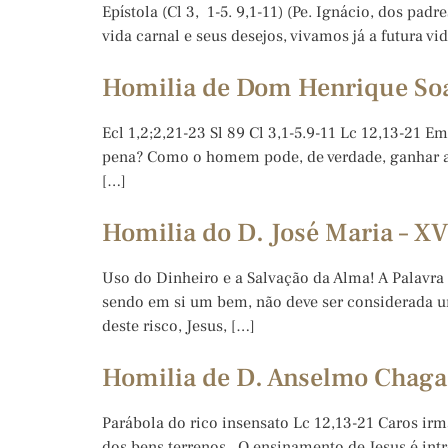
Epístola (Cl 3, 1-5. 9,1-11) (Pe. Ignácio, dos p
vida carnal e seus desejos, vivamos já a futura v
Homilia de Dom Henrique Soa
Ecl 1,2;2,21-23 Sl 89 Cl 3,1-5.9-11 Lc 12,13-21 
pena? Como o homem pode, de verdade, ganhar a v
[…]
Homilia do D. José Maria – 
Uso do Dinheiro e a Salvação da Alma! A Palavra 
sendo em si um bem, não deve ser considerada um
deste risco, Jesus, […]
Homilia de D. Anselmo Chaga
Parábola do rico insensato Lc 12,13-21 Caros ir
dos bens terrenos. O ensinamento de Jesus é int