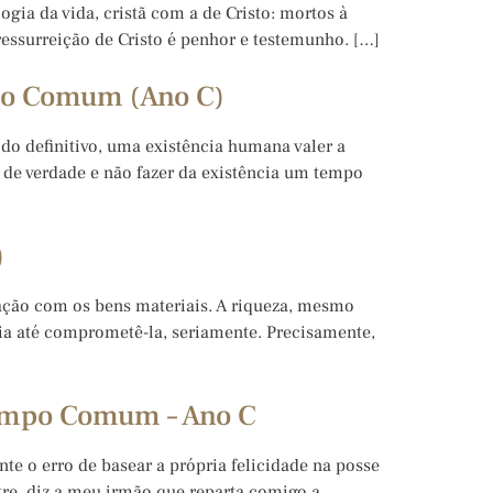
gia da vida, cristã com a de Cristo: mortos à
 ressurreição de Cristo é penhor e testemunho. […]
po Comum (Ano C)
odo definitivo, uma existência humana valer a
de verdade e não fazer da existência um tempo
)
lação com os bens materiais. A riqueza, mesmo
ia até comprometê-la, seriamente. Precisamente,
Tempo Comum – Ano C
e o erro de basear a própria felicidade na posse
re, diz a meu irmão que reparta comigo a