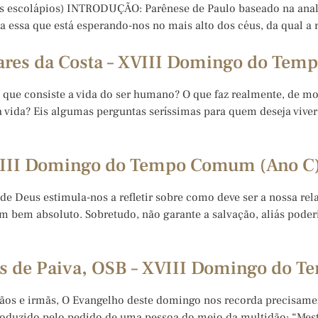
adres escolápios) INTRODUÇÃO: Parênese de Paulo baseado na analo
ida essa que está esperando-nos no mais alto dos céus, da qual a
res da Costa – XVIII Domingo do Tem
Em que consiste a vida do ser humano? O que faz realmente, de m
ida? Eis algumas perguntas seríssimas para quem deseja viver 
XVIII Domingo do Tempo Comum (Ano C
de Deus estimula-nos a refletir sobre como deve ser a nossa re
 bem absoluto. Sobretudo, não garante a salvação, aliás poder
s de Paiva, OSB – XVIII Domingo do 
mãos e irmãs, O Evangelho deste domingo nos recorda precisament
roduzido pelo pedido de uma pessoa do meio da multidão: “Mest