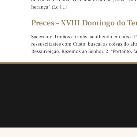
herança” (Lc […]
Preces – XVIII Domingo do 
Sacerdote: Irmãos e irmãs, acolhendo em nós a Pa
ressuscitastes com Cristo, buscai as coisas do al
Ressurreição. Rezemos ao Senhor. 2. “Portanto, fa