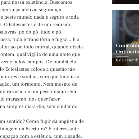
para nossa existência. Buscamos
egurança afetiva, segurança
 e neste mundo nada é seguro e toda
a. O Eclesiastes é de um realismo
alavras: pó do pó, tudo é pó;
assa, tudo é transitório e fugaz… E o
Comentár
oltar ao pó todo mortal, quando dizeis:
Ordinatio
o ontem, qual vigília de uma noite que
8 de setemb
a verde pelos campos. De manhã ela
 do Eclesiastes coloca a questão tão
 amores e sonhos, será que tudo isso
upação, um tormento. Nem mesmo de
rimeira vista, de um pessimismo sem
 do marasmo, nos quer fazer
o simples dia-a-dia, sem cuidar do
 um sentido? Como fugir da angústia de
 imagem da Escritura? É interessante
ocupação com a estética, com a saúde,