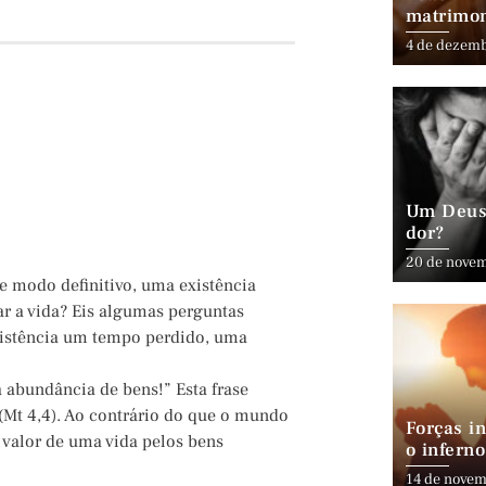
matrimo
4 de dezem
Um Deus 
dor?
20 de nove
e modo definitivo, uma existência
 a vida? Eis algumas perguntas
existência um tempo perdido, uma
 abundância de bens!” Esta frase
Mt 4,4). Ao contrário do que o mundo
Forças in
 valor de uma vida pelos bens
o inferno
14 de novem