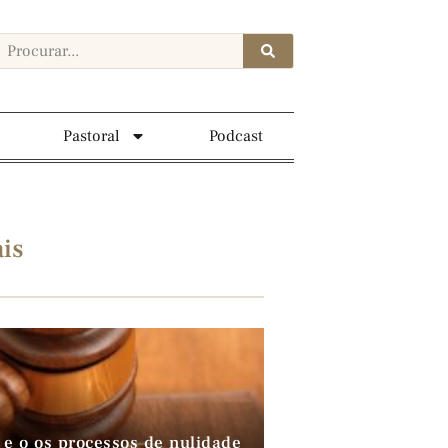
Pastoral
Podcast
is
 e o os processos de nulidade