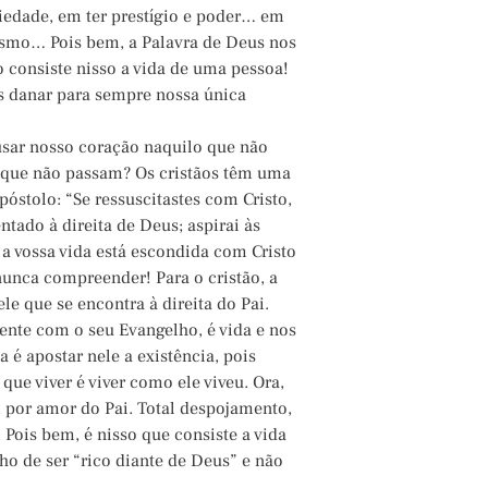
iedade, em ter prestígio e poder… em
rismo… Pois bem, a Palavra de Deus nos
o consiste nisso a vida de uma pessoa!
s danar para sempre nossa única
usar nosso coração naquilo que não
 que não passam? Os cristãos têm uma
óstolo: “Se ressuscitastes com Cristo,
entado à direita de Deus; aspirai às
e a vossa vida está escondida com Cristo
unca compreender! Para o cristão, a
le que se encontra à direita do Pai.
nte com o seu Evangelho, é vida e nos
a é apostar nele a existência, pois
que viver é viver como ele viveu. Ora,
s, por amor do Pai. Total despojamento,
 Pois bem, é nisso que consiste a vida
ho de ser “rico diante de Deus” e não