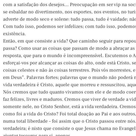
com a satisfação dos desejos… Preocupação em ser vip na soc
se esbaldar no divertimento, nos esportes, nos eventos, no tu
adverte de modo seco e solene: tudo passa, tudo é vaidade; nã
Com tudo isso, podemos ser infelizes; com tudo isso, podemo
existência.
Então, em que consiste a vida? Que caminho seguir para repo
passa? Como usar as coisas que passam de modo a abraçar as
resposta, que para o mundo é incompreensível. Escutemos o Ap
esforçai-vos por alcançar as coisas do alto, onde está Cristo, s
coisas celestes e não às coisas terrestres. Pois vós morrestes, 
em Deus”. Palavras fortes; palavras que o mundo não poderá n
vida verdadeira é Cristo, aquele que morreu e ressuscitou, aque
Nós cremos que tudo quanto vivamos com ele e de modo coere
faz felizes, livres e maduros. Cremos que viver de verdade a vid
somente nele, no Cristo Senhor, está a vida verdadeira. Cremos 
como foi a vida do Cristo? Foi total doação ao Pai e aos outro
numa total liberdade – foi assim que o Cristo passou entre nós.
verdadeira; é nisto que consiste o que Jesus chama no Evangel
ajuntar tesouros para si, apenas.