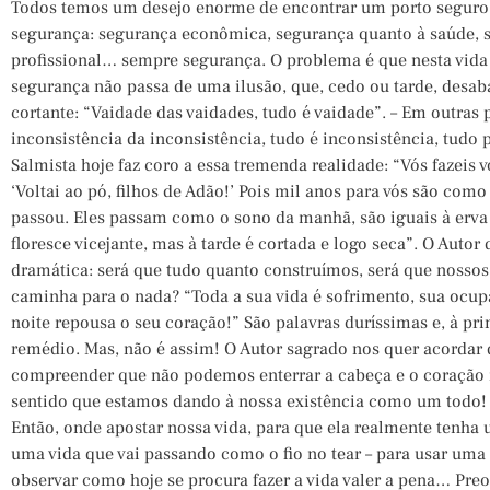
Todos temos um desejo enorme de encontrar um porto seguro 
segurança: segurança econômica, segurança quanto à saúde, s
profissional… sempre segurança. O problema é que nesta vida
segurança não passa de uma ilusão, que, cedo ou tarde, desab
cortante: “Vaidade das vaidades, tudo é vaidade”. – Em outras p
inconsistência da inconsistência, tudo é inconsistência, tudo p
Salmista hoje faz coro a essa tremenda realidade: “Vós fazeis v
‘Voltai ao pó, filhos de Adão!’ Pois mil anos para vós são com
passou. Eles passam como o sono da manhã, são iguais à erv
floresce vicejante, mas à tarde é cortada e logo seca”. O Autor
dramática: será que tudo quanto construímos, será que nossos
caminha para o nada? “Toda a sua vida é sofrimento, sua oc
noite repousa o seu coração!” São palavras duríssimas e, à p
remédio. Mas, não é assim! O Autor sagrado nos quer acordar
compreender que não podemos enterrar a cabeça e o coração n
sentido que estamos dando à nossa existência como um todo!
Então, onde apostar nossa vida, para que ela realmente tenha
uma vida que vai passando como o fio no tear – para usar uma
observar como hoje se procura fazer a vida valer a pena… Pre