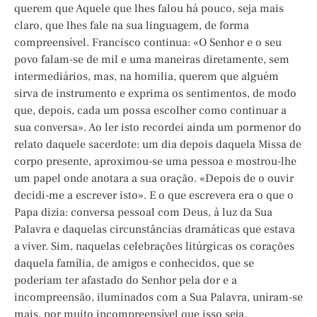
querem que Aquele que lhes falou há pouco, seja mais
claro, que lhes fale na sua linguagem, de forma
compreensível. Francisco continua: «O Senhor e o seu
povo falam-se de mil e uma maneiras diretamente, sem
intermediários, mas, na homilia, querem que alguém
sirva de instrumento e exprima os sentimentos, de modo
que, depois, cada um possa escolher como continuar a
sua conversa». Ao ler isto recordei ainda um pormenor do
relato daquele sacerdote: um dia depois daquela Missa de
corpo presente, aproximou-se uma pessoa e mostrou-lhe
um papel onde anotara a sua oração. «Depois de o ouvir
decidi-me a escrever isto». E o que escrevera era o que o
Papa dizia: conversa pessoal com Deus, à luz da Sua
Palavra e daquelas circunstâncias dramáticas que estava
a viver. Sim, naquelas celebrações litúrgicas os corações
daquela família, de amigos e conhecidos, que se
poderiam ter afastado do Senhor pela dor e a
incompreensão, iluminados com a Sua Palavra, uniram-se
mais, por muito incompreensível que isso seja.