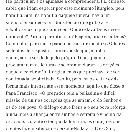
tão particular, e os ajudasse a compreender.[3] E, curioso,
sabia que iriam esperar por esse momento litúrgico: pela
homilia. Sim, na homilia daquele funeral havia um
silêncio ensurdecedor. Um silêncio que gritava: –
«Explica-nos o que aconteceu! Onde estava Deus nesse
momento? Porque permitiu isto? E agora, onde está Deus?
Como olha para nós e para o nosso sofrimento?». Olhares
sedentos de resposta. Uma resposta que já tinha
começado a ser dada pelo próprio Deus quando se
proclamaram as leituras e se pronunciaram as orações
daquela celebração litúrgica, mas que precisava de ser
continuada, explicitada. Sentiu, pois, na pele, talvez da
forma mais intensa até esse momento, aquilo que disse o
Papa Francisco: «O pregador tem a belíssima e difícil
missão de unir os corações que se amam: o do Senhor e
os do seu povo. O diálogo entre Deus e o seu povo reforça
ainda mais a aliança entre ambos e estreita o vínculo da
caridade. Durante o tempo da homilia, os corações dos
crentes fazem silêncio e deixam-No falar a Ele». Sim,