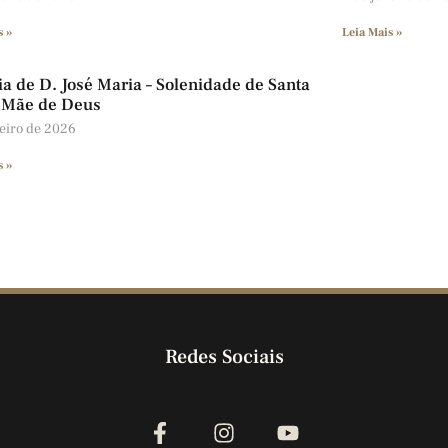
s »
Leia Mais »
a de D. José Maria – Solenidade de Santa
 Mãe de Deus
neiro de 2026
s »
Redes Sociais