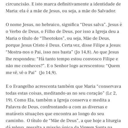
circuncisão. E isto marca definitivamente a identidade de
Maria: ela é a mãe de Jesus, ou seja, a mãe do Salvador.
O nome Jesus, no hebraico, significa “Deus salva”. Jesus é
o Verbo de Deus, o Filho de Deus, por isso a Igreja deu a
Maria o título de “Theotokos”, ou seja, Mãe de Deus,
porque Jesus Cristo é Deus. Certa vez, disse Filipe a Jesus:
“Mostra-nos o Pai, isso nos basta” (Jo 14,8). Ao que Jesus
lhe respondeu: “Há tanto tempo estou convosco Filipe e
não me conheces?”. E o Senhor logo acrescentou: “Quem
me vê, vê o Pai” (Jo 14,9).
E o Evangelho acrescenta também que Maria “conservava
todas estas coisas, meditando-as no seu coração” (Lc 2,
19). Como Ela, também a Igreja conserva e medita a
Palavra de Deus, confrontando-a com as diversas e
mutáveis situações que encontra ao longo do seu
caminho. O título de “Mãe de Deus”, a que hoje a liturgia
dá relevo, ressalta a missão única da Virgem Santa na