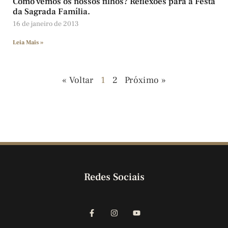
Como vemos os nossos filhos? Reflexões para a Festa
da Sagrada Família.
16 de janeiro de 2013
Leia Mais »
« Voltar
1
2
Próximo »
Redes Sociais