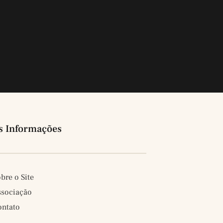
s Informações
bre o Site
ssociação
ontato