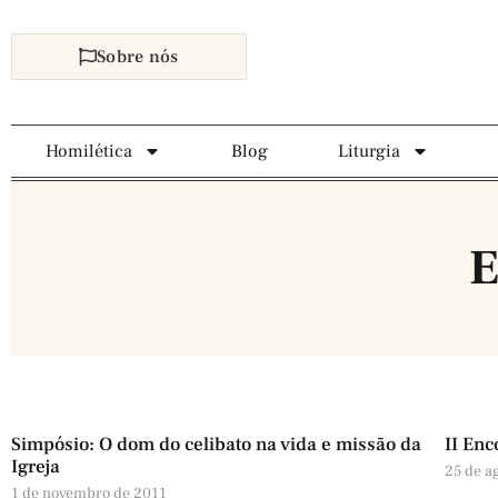
Sobre nós
Homilética
Blog
Liturgia
E
Simpósio: O dom do celibato na vida e missão da
II En
Igreja
25 de a
1 de novembro de 2011