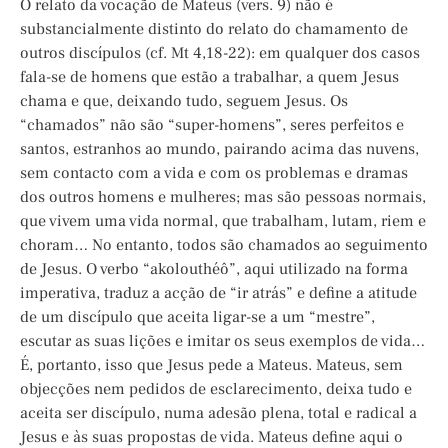
O relato da vocação de Mateus (vers. 9) não é
substancialmente distinto do relato do chamamento de
outros discípulos (cf. Mt 4,18-22): em qualquer dos casos
fala-se de homens que estão a trabalhar, a quem Jesus
chama e que, deixando tudo, seguem Jesus. Os
“chamados” não são “super-homens”, seres perfeitos e
santos, estranhos ao mundo, pairando acima das nuvens,
sem contacto com a vida e com os problemas e dramas
dos outros homens e mulheres; mas são pessoas normais,
que vivem uma vida normal, que trabalham, lutam, riem e
choram… No entanto, todos são chamados ao seguimento
de Jesus. O verbo “akolouthéô”, aqui utilizado na forma
imperativa, traduz a acção de “ir atrás” e define a atitude
de um discípulo que aceita ligar-se a um “mestre”,
escutar as suas lições e imitar os seus exemplos de vida…
É, portanto, isso que Jesus pede a Mateus. Mateus, sem
objecções nem pedidos de esclarecimento, deixa tudo e
aceita ser discípulo, numa adesão plena, total e radical a
Jesus e às suas propostas de vida. Mateus define aqui o