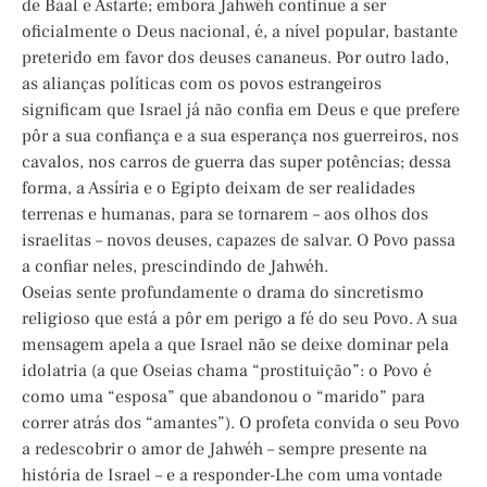
de Baal e Astarte; embora Jahwéh continue a ser
oficialmente o Deus nacional, é, a nível popular, bastante
preterido em favor dos deuses cananeus. Por outro lado,
as alianças políticas com os povos estrangeiros
significam que Israel já não confia em Deus e que prefere
pôr a sua confiança e a sua esperança nos guerreiros, nos
cavalos, nos carros de guerra das super potências; dessa
forma, a Assíria e o Egipto deixam de ser realidades
terrenas e humanas, para se tornarem – aos olhos dos
israelitas – novos deuses, capazes de salvar. O Povo passa
a confiar neles, prescindindo de Jahwéh.
Oseias sente profundamente o drama do sincretismo
religioso que está a pôr em perigo a fé do seu Povo. A sua
mensagem apela a que Israel não se deixe dominar pela
idolatria (a que Oseias chama “prostituição”: o Povo é
como uma “esposa” que abandonou o “marido” para
correr atrás dos “amantes”). O profeta convida o seu Povo
a redescobrir o amor de Jahwéh – sempre presente na
história de Israel – e a responder-Lhe com uma vontade