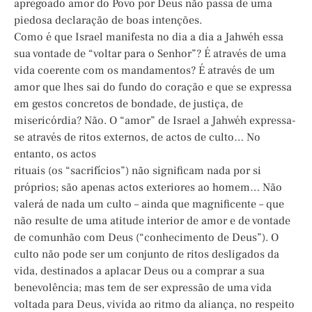
apregoado amor do Povo por Deus não passa de uma
piedosa declaração de boas intenções.
Como é que Israel manifesta no dia a dia a Jahwéh essa
sua vontade de “voltar para o Senhor”? É através de uma
vida coerente com os mandamentos? É através de um
amor que lhes sai do fundo do coração e que se expressa
em gestos concretos de bondade, de justiça, de
misericórdia? Não. O “amor” de Israel a Jahwéh expressa-
se através de ritos externos, de actos de culto… No
entanto, os actos
rituais (os “sacrifícios”) não significam nada por si
próprios; são apenas actos exteriores ao homem… Não
valerá de nada um culto – ainda que magnificente – que
não resulte de uma atitude interior de amor e de vontade
de comunhão com Deus (“conhecimento de Deus”). O
culto não pode ser um conjunto de ritos desligados da
vida, destinados a aplacar Deus ou a comprar a sua
benevolência; mas tem de ser expressão de uma vida
voltada para Deus, vivida ao ritmo da aliança, no respeito