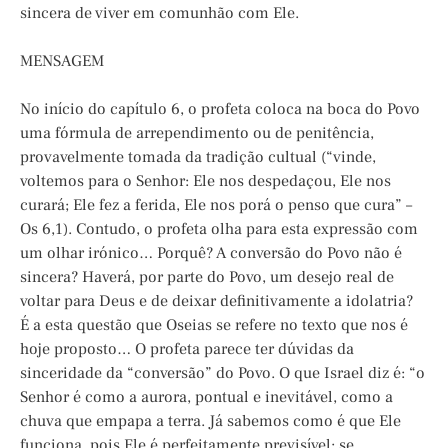
sincera de viver em comunhão com Ele.
MENSAGEM
No início do capítulo 6, o profeta coloca na boca do Povo
uma fórmula de arrependimento ou de penitência,
provavelmente tomada da tradição cultual (“vinde,
voltemos para o Senhor: Ele nos despedaçou, Ele nos
curará; Ele fez a ferida, Ele nos porá o penso que cura” –
Os 6,1). Contudo, o profeta olha para esta expressão com
um olhar irónico… Porquê? A conversão do Povo não é
sincera? Haverá, por parte do Povo, um desejo real de
voltar para Deus e de deixar definitivamente a idolatria?
É a esta questão que Oseias se refere no texto que nos é
hoje proposto… O profeta parece ter dúvidas da
sinceridade da “conversão” do Povo. O que Israel diz é: “o
Senhor é como a aurora, pontual e inevitável, como a
chuva que empapa a terra. Já sabemos como é que Ele
funciona, pois Ele é perfeitamente previsível; se