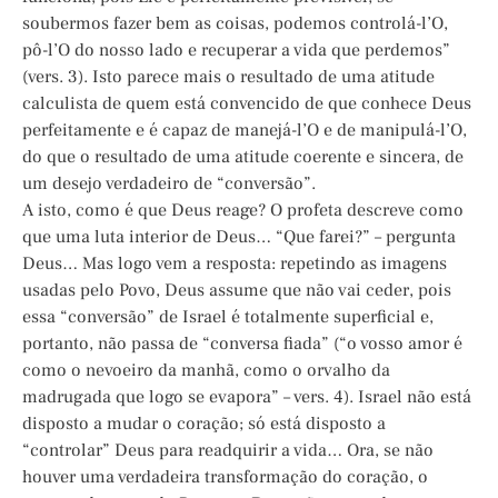
soubermos fazer bem as coisas, podemos controlá-l’O,
pô-l’O do nosso lado e recuperar a vida que perdemos”
(vers. 3). Isto parece mais o resultado de uma atitude
calculista de quem está convencido de que conhece Deus
perfeitamente e é capaz de manejá-l’O e de manipulá-l’O,
do que o resultado de uma atitude coerente e sincera, de
um desejo verdadeiro de “conversão”.
A isto, como é que Deus reage? O profeta descreve como
que uma luta interior de Deus… “Que farei?” – pergunta
Deus… Mas logo vem a resposta: repetindo as imagens
usadas pelo Povo, Deus assume que não vai ceder, pois
essa “conversão” de Israel é totalmente superficial e,
portanto, não passa de “conversa fiada” (“o vosso amor é
como o nevoeiro da manhã, como o orvalho da
madrugada que logo se evapora” – vers. 4). Israel não está
disposto a mudar o coração; só está disposto a
“controlar” Deus para readquirir a vida… Ora, se não
houver uma verdadeira transformação do coração, o