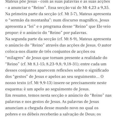
Mateus põe Jesus – com as suas palavras e as suas acções
– a anunciar o “Reino”. Essa secção vai de Mt 4,23 a 9,35.
Na primeira parte da secção (cf. Mt 5-7), Mateus apresenta
o “sermão da montanha”: num discurso magnífico, Jesus
apresenta a “lei” e o programa desse “Reino” que Ele veio
propor: é o anúncio do “Reino” por palavras.
Na segunda parte da secção (cf. Mt 8-9), Mateus apresenta
o anúncio do “Reino” através das acções de Jesus. O autor
coloca-nos diante de três conjuntos de acções ou
“milagres” de Jesus que tornam presente a realidade do
“Reino” (cf. Mt 8,1-15; 8,23-9,8; 9,18-31); entre cada um
desses conjuntos aparecem reflexões sobre o significado
dos “gestos” de Jesus e apelos ao seu seguimento… O
nosso texto (cf. Mt 9,9-13) insere-se precisamente neste
esquema: é um apelo ao seguimento de Jesus.
Em resumo, temos nesta secção o anúncio do “Reino” nas
palavras e nos gestos de Jesus. As palavras de Jesus
anunciam a chegada desse mundo novo no qual os
pobres e os débeis receberão a salvação de Deus; os