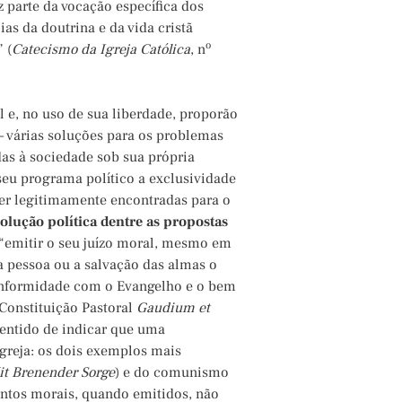
az parte da vocação específica dos
as da doutrina e da vida cristã
o
 (
Catecismo da Igreja Católica
, n
 e, no uso de sua liberdade, proporão
– várias soluções para os problemas
das à sociedade sob sua própria
seu programa político a exclusividade
ser legitimamente encontradas para o
olução política dentre as propostas
e “emitir o seu juízo moral, mesmo em
a pessoa ou a salvação das almas o
onformidade com o Evangelho e o bem
(Constituição Pastoral
Gaudium et
entido de indicar que uma
Igreja: os dois exemplos mais
it Brenender Sorge
) e do comunismo
entos morais, quando emitidos, não