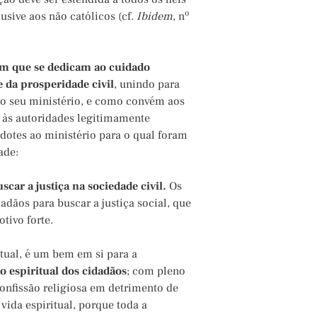
o
usive aos não católicos (cf.
Ibidem
, n
em que se dedicam ao cuidado
 da prosperidade civil
, unindo para
 do seu ministério, e como convém aos
to às autoridades legitimamente
dotes ao ministério para o qual foram
ade:
scar a justiça na sociedade civil.
Os
dãos para buscar a justiça social, que
tivo forte.
itual, é um bem em si para a
 espiritual dos cidadãos
; com pleno
 confissão religiosa em detrimento de
vida espiritual, porque toda a