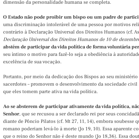
dimensão da personalidade humana se completa.
O Estado não pode proibir um bispo ou um padre de particip
uma discriminação intolerável de uma pessoa por motivos reli
contrário à Declaração Universal dos Direitos Humanos (cf. A
Declaração Universal dos Direitos Humanos de 10 de dezembr
abstém de participar da vida política de forma voluntária per
seu íntimo o motivo para fazê-lo seja a obediência à autoridad
excelência de sua vocação.
Portanto, por meio da dedicação dos Bispos ao seu ministério e
sacerdotes – promovem o desenvolvimento da sociedade civil 
que eles tomem parte ativa na vida política.
Ao se absterem de participar ativamente da vida política, nã
Senhor
, que se recusou a ser declarado rei por seus concidadão
diante de Pôncio Pilatos (cf. Mt 27, 11, 14), embora soubesse 
romano poderiam levá-lo à morte (Jo 19, 10). Essa aparente co
que o reino do Senhor não é deste mundo (Jo 18,36). Essa doutr