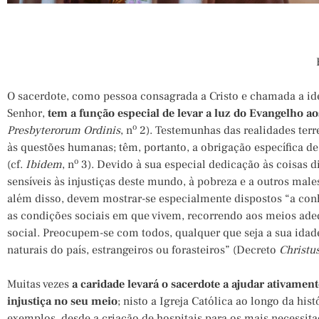
O sacerdote, como pessoa consagrada a Cristo e chamada a id
Senhor,
tem a função especial de levar a luz do Evangelho a
o
Presbyterorum Ordinis
, n
2). Testemunhas das realidades ter
às questões humanas; têm, portanto, a obrigação específica 
o
(cf.
Ibidem
, n
3). Devido à sua especial dedicação às coisas d
sensíveis às injustiças deste mundo, à pobreza e a outros males
além disso, devem mostrar-se especialmente dispostos “a conh
as condições sociais em que vivem, recorrendo aos meios ade
social. Preocupem-se com todos, qualquer que seja a sua idad
naturais do país, estrangeiros ou forasteiros” (Decreto
Christu
Muitas vezes
a caridade levará o sacerdote a ajudar ativamen
injustiça no seu meio
; nisto a Igreja Católica ao longo da his
exemplos, desde a criação de hospitais para os mais necessita