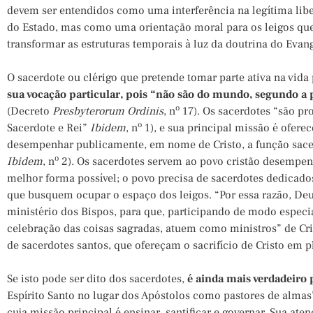
devem ser entendidos como uma interferência na legítima lib
do Estado, mas como uma orientação moral para os leigos qu
transformar as estruturas temporais à luz da doutrina do Evan
O sacerdote ou clérigo que pretende tomar parte ativa na vida 
sua vocação particular, pois “não são do mundo, segundo a 
o
(Decreto
Presbyterorum Ordinis
, n
17). Os sacerdotes “são pro
o
Sacerdote e Rei”
Ibidem
, n
1), e sua principal missão é oferec
desempenhar publicamente, em nome de Cristo, a função sace
o
Ibidem
, n
2). Os sacerdotes servem ao povo cristão desempen
melhor forma possível; o povo precisa de sacerdotes dedicado
que busquem ocupar o espaço dos leigos. “Por essa razão, Deu
ministério dos Bispos, para que, participando de modo especia
celebração das coisas sagradas, atuem como ministros” de Cris
de sacerdotes santos, que ofereçam o sacrifício de Cristo em 
Se isto pode ser dito dos sacerdotes,
é ainda mais verdadeiro 
Espírito Santo no lugar dos Apóstolos como pastores de alma
cuja missão principal é ensinar, santificar e governar. Sua aten