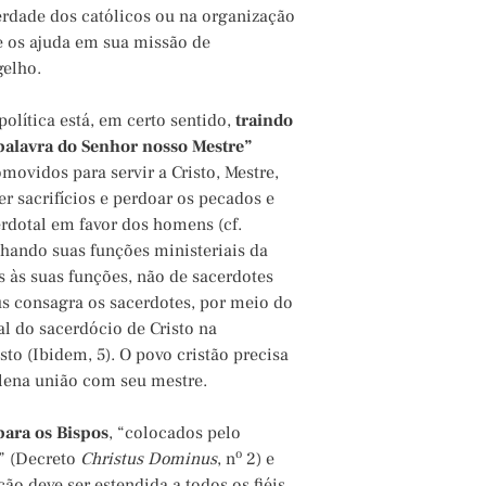
erdade dos católicos ou na organização
e os ajuda em sua missão de
gelho.
política está, em certo sentido,
traindo
palavra do Senhor nosso Mestre”
movidos para servir a Cristo, Mestre,
er sacrifícios e perdoar os pecados e
rdotal em favor dos homens (cf.
hando suas funções ministeriais da
s às suas funções, não de sacerdotes
s consagra os sacerdotes, por meio do
l do sacerdócio de Cristo na
to (Ibidem, 5). O povo cristão precisa
plena união com seu mestre.
para os Bispos
, “colocados pelo
o
s” (Decreto
Christus Dominus
, n
2) e
ção deve ser estendida a todos os fiéis