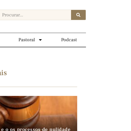
Pastoral
Podcast
is
 e o os processos de nulidade