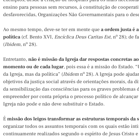
ensino para pessoas sem recursos, à constituição de cooperat
desfavorecidas, Organizações Não Governamentais para o dese
Ao mesmo tempo, deve-se ter em mente que
a ordem justa é a
o
política
(cf. Bento XVI,
Encíclica Deus Caritas Est
, n
28); de fa
o
(
Ibidem
, n
28).
Entretanto,
não é missão da Igreja dar respostas concretas a
momento ou de cada lugar
, pois essa é a missão do Estado. 
o
da Igreja, mas da política” (
Ibidem
n
28). A Igreja pode ajuda
objetivos da justiça social através de orientações morais, da d
da sensibilização das consciências para os graves problemas 
empreender por conta própria o processo político de alcançar 
Igreja não pode e não deve substituir o Estado.
É
missão dos leigos transformar as estruturas temporais da 
organizar todos os assuntos temporais com os quais estão in
continuamente realizados segundo o espírito de Jesus Cristo e