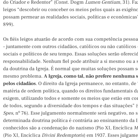
do Criador e Redentor” (Const. Dogm
Lumen Gentium
, 31). F
leigos “descobrir ou conceber os meios pelos quais as exigênci
possam permear as realidades sociais, políticas e econômicas”
899).
Os fiéis leigos atuarão de acordo com sua competência pessoal
– juntamente com outros cidadãos, católicos ou não católicos 
sociais e políticos de seu tempo. Essas soluções serão ofereci
responsabilidade. Nenhum fiel pode atribuir a si mesmo ou a 
da doutrina da Igreja. É normal que muitas soluções possam 
mesmo problema.
A Igreja, como tal, não prefere nenhuma s
pelos cidadãos
. O direito da Igreja permanece, no entanto, d
matéria de ordem política, quando os direitos fundamentais d
exigem, utilizando todos e somente os meios que estão em c
de todos, segundo a diversidade dos tempos e das situações” 
o
Spes
, n
76). Esse julgamento normalmente será negativo, no s
determinada doutrina política é contrária ao ensinamento da 
conhecidos são a condenação do nazismo (Pio XI, Encíclica
M
(Pio XI, Encíclica
Divini Redemptoris
) em 1937. Esses julgam