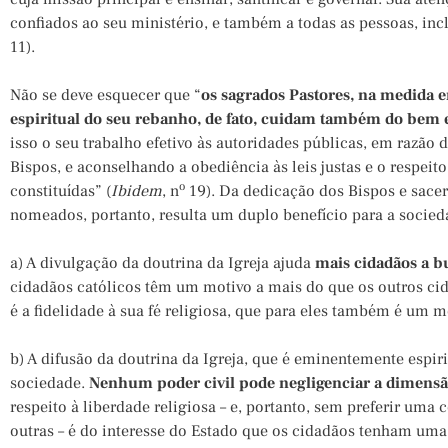
confiados ao seu ministério, e também a todas as pessoas, incl
11).
Não se deve esquecer que “
os sagrados Pastores, na medida 
espiritual do seu rebanho, de fato, cuidam também do bem e
isso o seu trabalho efetivo às autoridades públicas, em razão
Bispos, e aconselhando a obediência às leis justas e o respei
o
constituídas” (
Ibidem
, n
19). Da dedicação dos Bispos e sacer
nomeados, portanto, resulta um duplo benefício para a socied
a) A divulgação da doutrina da Igreja ajuda
mais cidadãos a bu
cidadãos católicos têm um motivo a mais do que os outros cida
é a fidelidade à sua fé religiosa, que para eles também é um mo
b) A difusão da doutrina da Igreja, que é eminentemente espir
sociedade.
Nenhum poder civil pode negligenciar a dimensão
respeito à liberdade religiosa – e, portanto, sem preferir uma
outras – é do interesse do Estado que os cidadãos tenham uma 