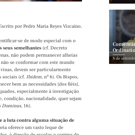
Escrito por Pedro Maria Reyes Vizcaíno.
entificar-se de modo especial com o
Comentár
os seus semelhantes
(cf. Decreto
Ordinatio
renas, não podem permanecer alheias
8 de setemb
de não se conformar com este mundo
ivinas, devem ser particularmente
o
 sociais (cf.
Ibidem
, n
6). Os Bispos,
ecer bem as necessidades [dos fiéis],
quados, especialmente à investigação
e, condição, nacionalidade, quer sejam
s Dominus
, 16).
te a luta contra alguma situação de
tória oferece um vasto leque de
dos, à direção de escolas e centros de