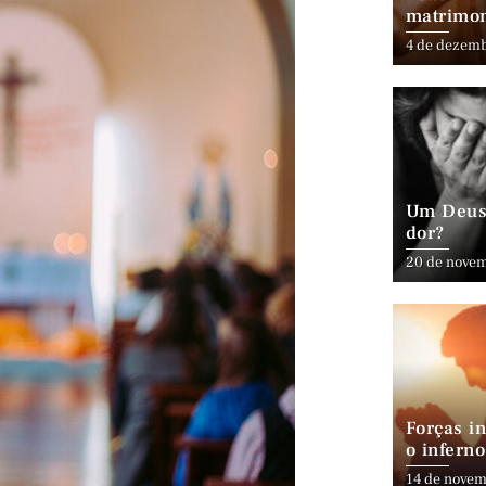
matrimo
4 de dezem
Um Deus 
dor?
20 de nove
Forças in
o inferno
14 de novem