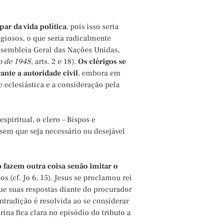
ar da vida política
, pois isso seria
giosos, o que seria radicalmente
ssembleia Geral das Nações Unidas,
o de 1948
, arts. 2 e 18).
Os clérigos se
ante a autoridade civil
, embora em
e eclesiástica e a consideração pela
spiritual, o clero – Bispos e
sem que seja necessário ou desejável
o fazem outra coisa senão imitar o
s (cf. Jo 6, 15). Jesus se proclamou rei
que suas respostas diante do procurador
ntradição é resolvida ao se considerar
ina fica clara no episódio do tributo a