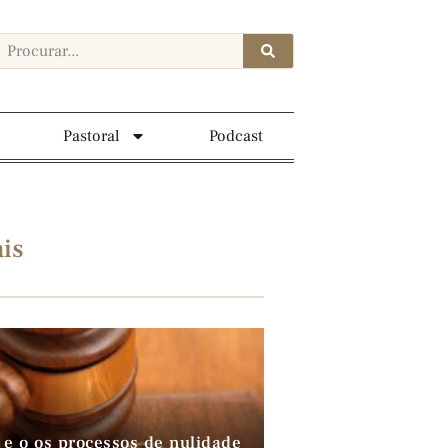
Pastoral
Podcast
is
 e o os processos de nulidade