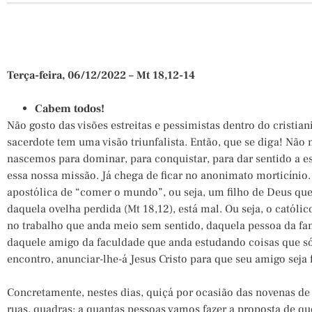
Terça-feira, 06/12/2022 – Mt 18,12-14
Cabem todos!
Não gosto das visões estreitas e pessimistas dentro do cristian
sacerdote tem uma visão triunfalista. Então, que se diga! Não 
nascemos para dominar, para conquistar, para dar sentido a
essa nossa missão. Já chega de ficar no anonimato morticínio
apostólica de “comer o mundo”, ou seja, um filho de Deus qu
daquela ovelha perdida (Mt 18,12), está mal. Ou seja, o católi
no trabalho que anda meio sem sentido, daquela pessoa da fa
daquele amigo da faculdade que anda estudando coisas que só
encontro, anunciar-lhe-á Jesus Cristo para que seu amigo seja f
Concretamente, nestes dias, quiçá por ocasião das novenas de
ruas, quadras: a quantas pessoas vamos fazer a proposta de q