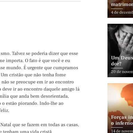
matrimo
4 de dezem
ismo. Talvez se poderia dizer que esse
Um Deus 
me importa. O fato é que você e eu
dor?
 esse mundo. É urgente que cumpramos
20 de nove
. Um cristão que não tenha fome
e não se preocupe em ir ao encontro
co deve ir ao encontro daquele amigo lá
mília que anda bem desorientada,
 o estão piorando. Indo-lhe ao
eliz.
Forças in
o inferno
 Natal que se fazem em todas as casas,
14 de novem
ue tenham uma vida cristã