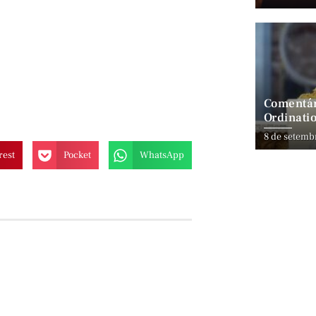
Comentár
Ordinatio
8 de setemb
rest
Pocket
WhatsApp