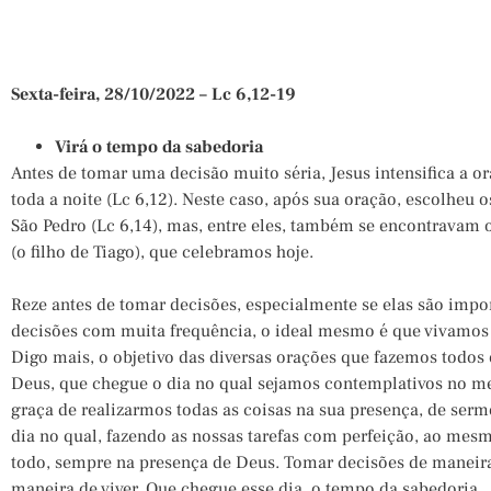
Sexta-feira, 28/10/2022 – Lc 6,12-19
Virá o tempo da sabedoria
Antes de tomar uma decisão muito séria, Jesus intensifica a ora
toda a noite (Lc 6,12). Neste caso, após sua oração, escolheu o
São Pedro (Lc 6,14), mas, entre eles, também se encontravam o
(o filho de Tiago), que celebramos hoje.
Reze antes de tomar decisões, especialmente se elas são imp
decisões com muita frequência, o ideal mesmo é que vivamos
Digo mais, o objetivo das diversas orações que fazemos todos
Deus, que chegue o dia no qual sejamos contemplativos no m
graça de realizarmos todas as coisas na sua presença, de ser
dia no qual, fazendo as nossas tarefas com perfeição, ao me
todo, sempre na presença de Deus. Tomar decisões de maneira 
maneira de viver. Que chegue esse dia, o tempo da sabedoria.