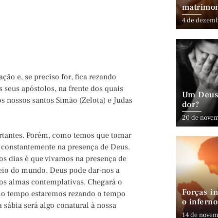
matrimo
4 de dezem
ção e, se preciso for, fica rezando
s seus apóstolos, na frente dos quais
Um Deus 
s nossos santos Simão (Zelota) e Judas
dor?
20 de nove
ortantes. Porém, como temos que tomar
 constantemente na presença de Deus.
 os dias é que vivamos na presença de
eio do mundo. Deus pode dar-nos a
mos almas contemplativas. Chegará o
Forças in
smo tempo estaremos rezando o tempo
o inferno
sábia será algo conatural à nossa
14 de novem