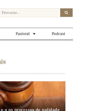
Pastoral
Podcast
is
 e o os processos de nulidade