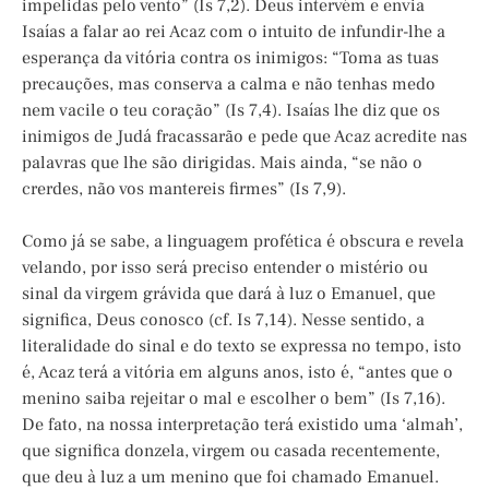
impelidas pelo vento” (Is 7,2). Deus intervém e envia
Isaías a falar ao rei Acaz com o intuito de infundir-lhe a
esperança da vitória contra os inimigos: “Toma as tuas
precauções, mas conserva a calma e não tenhas medo
nem vacile o teu coração” (Is 7,4). Isaías lhe diz que os
inimigos de Judá fracassarão e pede que Acaz acredite nas
palavras que lhe são dirigidas. Mais ainda, “se não o
crerdes, não vos mantereis firmes” (Is 7,9).
Como já se sabe, a linguagem profética é obscura e revela
velando, por isso será preciso entender o mistério ou
sinal da virgem grávida que dará à luz o Emanuel, que
significa, Deus conosco (cf. Is 7,14). Nesse sentido, a
literalidade do sinal e do texto se expressa no tempo, isto
é, Acaz terá a vitória em alguns anos, isto é, “antes que o
menino saiba rejeitar o mal e escolher o bem” (Is 7,16).
De fato, na nossa interpretação terá existido uma ‘almah’,
que significa donzela, virgem ou casada recentemente,
que deu à luz a um menino que foi chamado Emanuel.