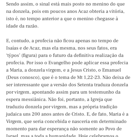
Sendo assim, o sinal está mais posto no menino do que
na donzela, pois em poucos anos Acaz obteria a vitória,
isto é, no tempo anterior a que o menino chegasse à
idade da razão.
E, contudo, a profecia não ficou apenas no tempo de
Isaías e de Acaz, mas ela mesma, nos seus fatos, era
‘týpos’ (figura) para o futuro da definitiva realização da
profecia. Por isso o Evangelho pode aplicar essa profecia
a Maria, a donzela virgem, e a Jesus Cristo, o Emanuel
(Deus conosco), que é o tema de Mt 1,22-23. Não deixa de
ser interessante que a versão dos Setenta traduza donzela
por virgem, apontando assim para um testemunho da
espera messiânica. Não foi, portanto, a Igreja que
traduziu donzela por virgem, mas a própria tradição
judaica uns 200 anos antes de Cristo. E, de fato, Maria é a
Virgem, que seria concebida e nasceria em determinado
momento para dar esperança não somente ao Povo de
Israel, mas a toda a humanidade. Hoje celebramos o