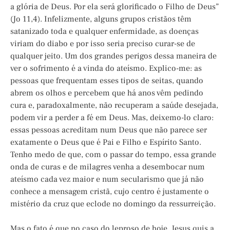
a glória de Deus. Por ela será glorificado o Filho de Deus”
(Jo 11,4). Infelizmente, alguns grupos cristãos têm
satanizado toda e qualquer enfermidade, as doenças
viriam do diabo e por isso seria preciso curar-se de
qualquer jeito. Um dos grandes perigos dessa maneira de
ver o sofrimento é a vinda do ateísmo. Explico-me: as
pessoas que frequentam esses tipos de seitas, quando
abrem os olhos e percebem que há anos vêm pedindo
cura e, paradoxalmente, não recuperam a saúde desejada,
podem vir a perder a fé em Deus. Mas, deixemo-lo claro:
essas pessoas acreditam num Deus que não parece ser
exatamente o Deus que é Pai e Filho e Espírito Santo.
Tenho medo de que, com o passar do tempo, essa grande
onda de curas e de milagres venha a desembocar num
ateísmo cada vez maior e num secularismo que já não
conhece a mensagem cristã, cujo centro é justamente o
mistério da cruz que eclode no domingo da ressurreição.
Mas o fato é que no caso do leproso de hoje, Jesus quis a