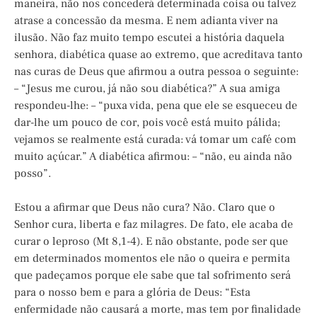
maneira, não nos concederá determinada coisa ou talvez
atrase a concessão da mesma. E nem adianta viver na
ilusão. Não faz muito tempo escutei a história daquela
senhora, diabética quase ao extremo, que acreditava tanto
nas curas de Deus que afirmou a outra pessoa o seguinte:
– “Jesus me curou, já não sou diabética?” A sua amiga
respondeu-lhe: – “puxa vida, pena que ele se esqueceu de
dar-lhe um pouco de cor, pois você está muito pálida;
vejamos se realmente está curada: vá tomar um café com
muito açúcar.” A diabética afirmou: – “não, eu ainda não
posso”.
Estou a afirmar que Deus não cura? Não. Claro que o
Senhor cura, liberta e faz milagres. De fato, ele acaba de
curar o leproso (Mt 8,1-4). E não obstante, pode ser que
em determinados momentos ele não o queira e permita
que padeçamos porque ele sabe que tal sofrimento será
para o nosso bem e para a glória de Deus: “Esta
enfermidade não causará a morte, mas tem por finalidade