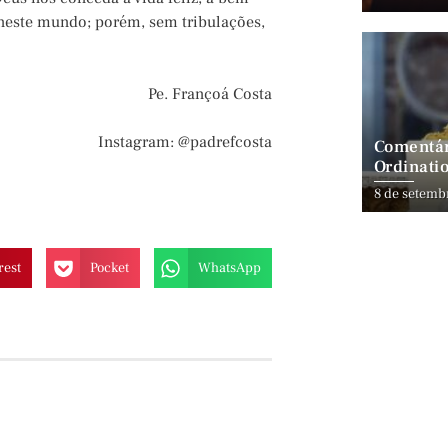
neste mundo; porém, sem tribulações,
Pe. Françoá Costa
Instagram: @padrefcosta
Comentár
Ordinatio
8 de setemb
rest
Pocket
WhatsApp