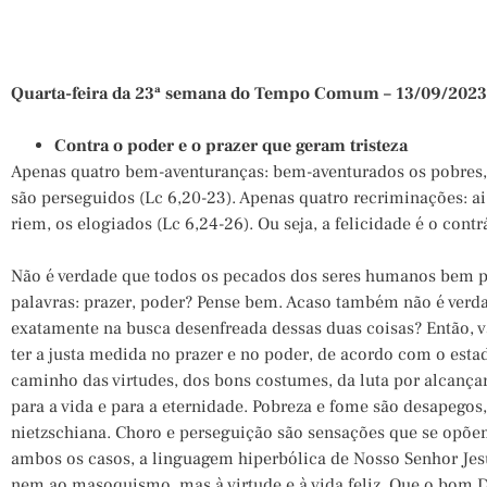
Quarta-feira da 23ª semana do Tempo Comum – 13/09/2023 
Contra o poder e o prazer que geram tristeza
Apenas quatro bem-aventuranças: bem-aventurados os pobres,
são perseguidos (Lc 6,20-23). Apenas quatro recriminações: ai 
riem, os elogiados (Lc 6,24-26). Ou seja, a felicidade é o contr
Não é verdade que todos os pecados dos seres humanos bem p
palavras: prazer, poder? Pense bem. Acaso também não é verd
exatamente na busca desenfreada dessas duas coisas? Então, va
ter a justa medida no prazer e no poder, de acordo com o est
caminho das virtudes, dos bons costumes, da luta por alcança
para a vida e para a eternidade. Pobreza e fome são desapegos
nietzschiana. Choro e perseguição são sensações que se opõe
ambos os casos, a linguagem hiperbólica de Nosso Senhor Jesu
nem ao masoquismo, mas à virtude e à vida feliz. Que o bom D