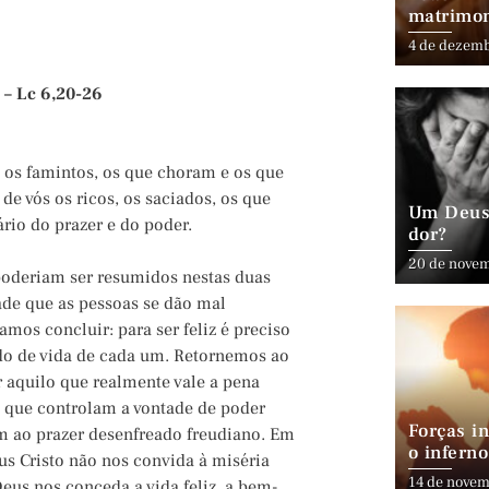
matrimo
4 de dezem
– Lc 6,20-26
 os famintos, os que choram e os que
de vós os ricos, os saciados, os que
Um Deus 
ário do prazer e do poder.
dor?
20 de nove
oderiam ser resumidos nestas duas
ade que as pessoas se dão mal
mos concluir: para ser feliz é preciso
ado de vida de cada um. Retornemos ao
r aquilo que realmente vale a pena
, que controlam a vontade de poder
Forças in
m ao prazer desenfreado freudiano. Em
o inferno
s Cristo não nos convida à miséria
14 de novem
eus nos conceda a vida feliz, a bem-