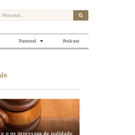
Pastoral
Podcast
is
 e o os processos de nulidade