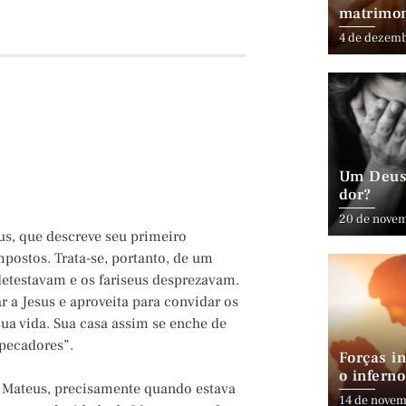
matrimo
4 de dezem
Um Deus 
dor?
20 de nove
us, que descreve seu primeiro
postos. Trata-se, portanto, de um
detestavam e os fariseus desprezavam.
r a Jesus e aproveita para convidar os
ua vida. Sua casa assim se enche de
“pecadores”.
Forças in
o inferno
a Mateus, precisamente quando estava
14 de novem