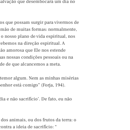
salvação que desembocará um dia no
los que possam surgir para vivermos de
a mão de muitas formas: normalmente,
 nosso plano de vida espiritual, nos
cebemos na direção espiritual. A
ão amorosa que Ele nos estende
 nas nossas condições pessoais ou na
ade de que alcancemos a meta.
i temor algum. Nem as minhas misérias
nhor está comigo” (Forja, 194).
ia e não sacrifício’. De fato, eu não
dos animais, ou dos frutos da terra: o
ntra a ideia de sacrifício: “