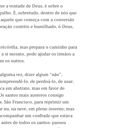
zer a vontade de Deus, é sobre o
orgulho. É, sobretudo, dentro de nós que
o é aquele que começa com a conversão
coração contrito e humilhado, ó Deus,
sericórdia, mas prepara o caminho para
 a si mesmo, pode ajudar os irmãos a
om os outros.
alguma vez, dizer algum “não”,
compreendê-lo, de perdoá-lo, de usar,
ica em abstrato, mas em favor de
 Os santos mais austeros consigo
. São Francisco, para reprimir um
ar nu, na neve, em pleno inverno; mas
e acompanhar um confrade que estava
 antes de todos os santos: passou