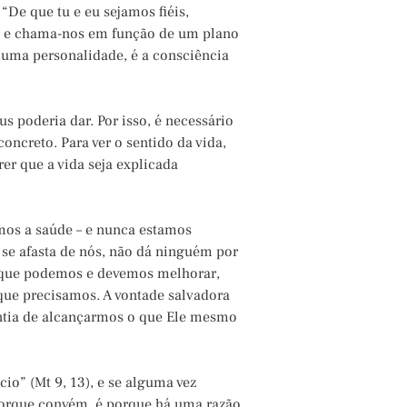
De que tu e eu sejamos fiéis,
s e chama-nos em função de um plano
uma personalidade, é a consciência
s poderia dar. Por isso, é necessário
oncreto. Para ver o sentido da vida,
er que a vida seja explicada
os a saúde – e nunca estamos
o se afasta de nós, não dá ninguém por
m que podemos e devemos melhorar,
que precisamos. A vontade salvadora
rantia de alcançarmos o que Ele mesmo
cio” (Mt 9, 13), e se alguma vez
 porque convém, é porque há uma razão