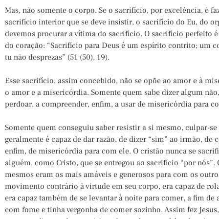
Mas, não somente o corpo. Se o sacrifício, por excelência, é fa
sacrifício interior que se deve insistir, o sacrifício do Eu, do 
devemos procurar a vítima do sacrifício. O sacrifício perfeit
do coração: “Sacrifício para Deus é um espírito contrito; um 
tu não desprezas” (51 (50), 19).
Esse sacrifício, assim concebido, não se opõe ao amor e à mi
o amor e a misericórdia. Somente quem sabe dizer algum não,
perdoar, a compreender, enfim, a usar de misericórdia para c
Somente quem conseguiu saber resistir a si mesmo, culpar-se 
geralmente é capaz de dar razão, de dizer “sim” ao irmão, de 
enfim, de misericórdia para com ele. O cristão nunca se sacrif
alguém, como Cristo, que se entregou ao sacrifício “por nós”.
mesmos eram os mais amáveis e generosos para com os outros
movimento contrário à virtude em seu corpo, era capaz de rol
era capaz também de se levantar à noite para comer, a fim d
com fome e tinha vergonha de comer sozinho. Assim fez Jesus,