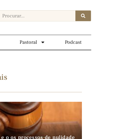
Pastoral
Podcast
is
 e o os processos de nulidade