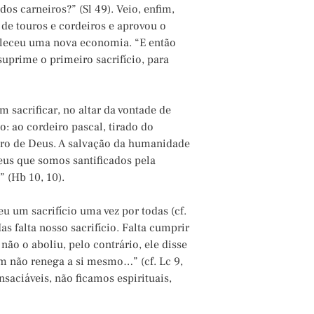
os carneiros?” (Sl 49). Veio, enfim,
 de touros e cordeiros e aprovou o
beleceu uma nova economia. “E então
 suprime o primeiro sacrifício, para
m sacrificar, no altar da vontade de
: ao cordeiro pascal, tirado do
iro de Deus. A salvação da humanidade
Deus que somos santificados pela
” (Hb 10, 10).
eu um sacrifício uma vez por todas (cf.
s falta nosso sacrifício. Falta cumprir
s não o aboliu, pelo contrário, ele disse
em não renega a si mesmo…” (cf. Lc 9,
nsaciáveis, não ficamos espirituais,