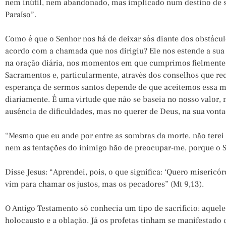
nem inútil, nem abandonado, mas implicado num destino de 
Paraíso”.
Como é que o Senhor nos há de deixar sós diante dos obstácu
acordo com a chamada que nos dirigiu? Ele nos estende a su
na oração diária, nos momentos em que cumprimos fielmente o
Sacramentos e, particularmente, através dos conselhos que re
esperança de sermos santos depende de que aceitemos essa m
diariamente. É uma virtude que não se baseia no nosso valor,
ausência de dificuldades, mas no querer de Deus, na sua vont
“Mesmo que eu ande por entre as sombras da morte, não tere
nem as tentações do inimigo hão de preocupar-me, porque o Se
Disse Jesus: “Aprendei, pois, o que significa: ‘Quero misericórd
vim para chamar os justos, mas os pecadores” (Mt 9,13).
O Antigo Testamento só conhecia um tipo de sacrifício: aquele 
holocausto e a oblação. Já os profetas tinham se manifestado co