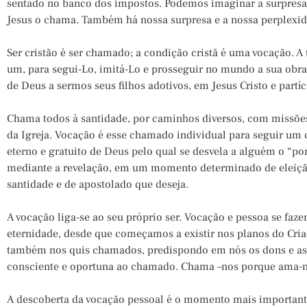
sentado no banco dos impostos. Podemos imaginar a surpresa
Jesus o chama. Também há nossa surpresa e a nossa perplex
Ser cristão é ser chamado; a condição cristã é uma vocação. A
um, para segui-Lo, imitá-Lo e prosseguir no mundo a sua obr
de Deus a sermos seus filhos adotivos, em Jesus Cristo e partí
Chama todos à santidade, por caminhos diversos, com missões
da Igreja. Vocação é esse chamado individual para seguir um 
eterno e gratuito de Deus pelo qual se desvela a alguém o “po
mediante a revelação, em um momento determinado de eleiçã
santidade e de apostolado que deseja.
A vocação liga-se ao seu próprio ser. Vocação e pessoa se faze
eternidade, desde que começamos a existir nos planos do Criad
também nos quis chamados, predispondo em nós os dons e as 
consciente e oportuna ao chamado. Chama –nos porque ama-n
A descoberta da vocação pessoal é o momento mais importante d