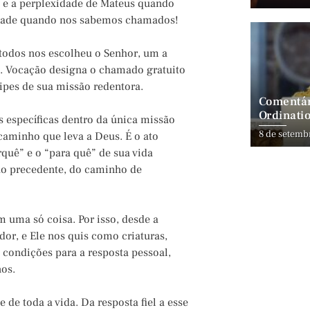
 e a perplexidade de Mateus quando
idade quando nos sabemos chamados!
 todos nos escolheu o Senhor, um a
a. Vocação designa o chamado gratuito
cipes de sua missão redentora.
Comentár
Ordinatio
 específicas dentro da única missão
8 de setemb
caminho que leva a Deus. É o ato
rquê” e o “para quê” de sua vida
o precedente, do caminho de
m uma só coisa. Por isso, desde a
or, e Ele nos quis como criaturas,
condições para a resposta pessoal,
os.
e toda a vida. Da resposta fiel a esse