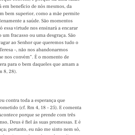
rá em benefício de nós mesmos, da
s um bem superior, como a mãe permite
 plenamente a saúde. São momentos
ó essa virtude nos ensinará a encarar
 um fracasso ou uma desgraça. São
agar ao Senhor que queremos tudo o
a Teresa –, não nos abandonarmos
que nos convém”. É o momento de
pera para o bem daqueles que amam a
 8, 28).
eu contra toda a esperança que
rometido (cf. Rm 4, 18 – 25). E comenta
 Acontece porque se prende com três
o, Deus é fiel às suas promessas. E é
ça; portanto, eu não me sinto nem só,