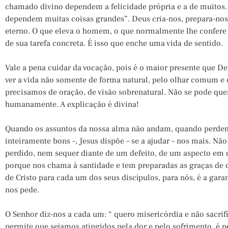
chamado divino dependem a felicidade própria e a de muitos. “
dependem muitas coisas grandes”. Deus cria-nos, prepara-no
eterno. O que eleva o homem, o que normalmente lhe confere 
de sua tarefa concreta. É isso que enche uma vida de sentido.
Vale a pena cuidar da vocação, pois é o maior presente que Deu
ver a vida não somente de forma natural, pelo olhar comum e c
precisamos de oração, de visão sobrenatural. Não se pode quer
humanamente. A explicação é divina!
Quando os assuntos da nossa alma não andam, quando perdem
inteiramente bons –, Jesus dispõe – se a ajudar – nos mais. Nã
perdido, nem sequer diante de um defeito, de um aspecto e
porque nos chama à santidade e tem preparadas as graças de 
de Cristo para cada um dos seus discípulos, para nós, é a ga
nos pede.
O Senhor diz-nos a cada um: “ quero misericórdia e não sacrifí
permite que sejamos atingidos pela dor e pelo sofrimento, é