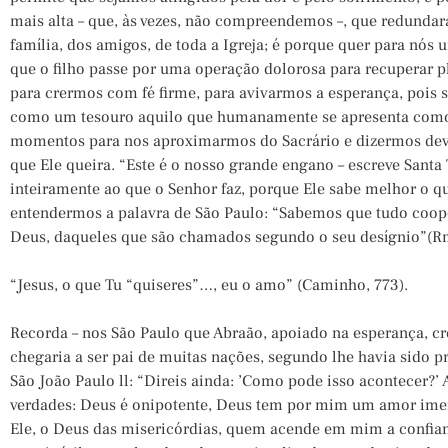
mais alta – que, às vezes, não compreendemos –, que redunda
família, dos amigos, de toda a Igreja; é porque quer para nó
que o filho passe por uma operação dolorosa para recuperar
para crermos com fé firme, para avivarmos a esperança, pois s
como um tesouro aquilo que humanamente se apresenta como
momentos para nos aproximarmos do Sacrário e dizermos dev
que Ele queira. “Este é o nosso grande engano – escreve Sant
inteiramente ao que o Senhor faz, porque Ele sabe melhor o 
entendermos a palavra de São Paulo: “Sabemos que tudo coo
Deus, daqueles que são chamados segundo o seu desígnio”(Rm
“Jesus, o que Tu “quiseres”…, eu o amo” (Caminho, 773).
Recorda – nos São Paulo que Abraão, apoiado na esperança, cr
chegaria a ser pai de muitas nações, segundo lhe havia sido p
São João Paulo ll: “Direis ainda: ’Como pode isso acontecer?’
verdades: Deus é onipotente, Deus tem por mim um amor imens
Ele, o Deus das misericórdias, quem acende em mim a confian