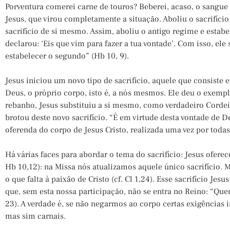
Porventura comerei carne de touros? Beberei, acaso, o sangue d
Jesus, que virou completamente a situação. Aboliu o sacrifício
sacrifício de si mesmo. Assim, aboliu o antigo regime e esta
declarou: ‘Eis que vim para fazer a tua vontade’. Com isso, ele
estabelecer o segundo” (Hb 10, 9).
Jesus iniciou um novo tipo de sacrifício, aquele que consiste e
Deus, o próprio corpo, isto é, a nós mesmos. Ele deu o exemplo
rebanho, Jesus substituiu a si mesmo, como verdadeiro Corde
brotou deste novo sacrifício. “É em virtude desta vontade de 
oferenda do corpo de Jesus Cristo, realizada uma vez por todas
Há várias faces para abordar o tema do sacrifício: Jesus oferec
Hb 10,12): na Missa nós atualizamos aquele único sacrifício. Ma
o que falta à paixão de Cristo (cf. Cl 1,24). Esse sacrifício Jesu
que, sem esta nossa participação, não se entra no Reino: “Qu
23). A verdade é, se não negarmos ao corpo certas exigências i
mas sim carnais.