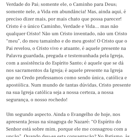
Verdade do Pai; somente ele, o Caminho para Deus;
somente nele, a Vida em abundância! Mas, ainda aqui, é
preciso dizer mais, por mais chato que possa parecer!
Cristo é o único Caminho, Verdade e Vida… mas não
qualquer Cristo! Não um Cristo inventado, não um Cristo
“meu”, do meu tamainho e do meu gosto! O Cristo que o
Pai revelou, o Cristo vivo e atuante, é aquele presente na
Palavra guardada, pregada e testemunhada pela Igreja,
com a assistência do Espírito Santo; é aquele que se dá
nos sacramentos da Igreja; é aquele presente na Igreja
que no Credo professamos como sendo única, católica e
apostólica. Num mundo de tantas dúvidas, Cristo presente
na sua Igreja católica seja a nossa certeza, a nossa
segurança, o nosso rochedo!
Um segundo aspecto. Ainda o Evangelho de hoje, nos
apresenta Jesus na sinagoga de Nazaré: “O Espírito do
Senhor está sobre mim, porque ele me consagrou com a
unção”. Quando deu-se esta consagração? No Batismo, às