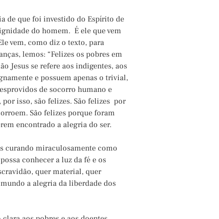
a de que foi investido do Espírito de
 dignidade do homem. É ele que vem
le vem, como diz o texto, para
nças, lemos: “Felizes os pobres em
ão Jesus se refere aos indigentes, aos
ignamente e possuem apenas o trivial,
desprovidos de socorro humano e
or isso, são felizes. São felizes por
corroem. São felizes porque foram
erem encontrado a alegria do ser.
ó os curando miraculosamente como
possa conhecer a luz da fé e os
scravidão, quer material, quer
 mundo a alegria da liberdade dos
clara aos pobres e aos doentes,