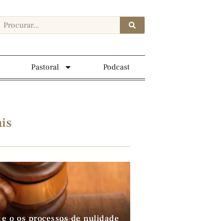
Pastoral
Podcast
is
 e o os processos de nulidade