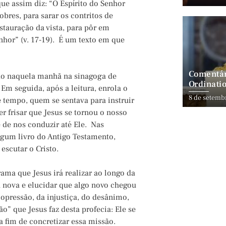
que assim diz: “O Espírito do Senhor
bres, para sarar os contritos de
stauração da vista, para pôr em
nhor” (v. 17-19). É um texto em que
Comentár
ido naquela manhã na sinagoga de
Ordinatio
Em seguida, após a leitura, enrola o
8 de setemb
e tempo, quem se sentava para instruir
r frisar que Jesus se tornou o nosso
 de nos conduzir até Ele. Nas
lgum livro do Antigo Testamento,
escutar o Cristo.
ma que Jesus irá realizar ao longo da
oa nova e elucidar que algo novo chegou
 opressão, da injustiça, do desânimo,
ão” que Jesus faz desta profecia: Ele se
 fim de concretizar essa missão.