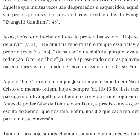
àqueles que muitas vezes são desprezados e esquecidos, aquel
sempre, os pobres são os destinatários privilegiados do Evang
“Evangelii Gaudium”, 48).
Jesus, após ler o trecho do livro do profeta Isaías, diz: “Hoje 
de ouvir” (v. 21). Ele anuncia repentinamente que essa palavr
próprio Jesus é o “hoje” da salvação na história, porque leva
redenção. O termo “hoje” já nos é apresentado com as palavras
nasceu para vós, na Cidade de Davi, um Salvador, o Cristo Senh
Aquele “hoje” pronunciado por Jesus naquele sábado em Nazar
Cristo é o mesmo ontem, hoje e sempre (cf. Hb 13,8). Este tre
passagem do Evangelho também nos convida a interrogar-nos 
Antes de poder falar de Deus e com Deus, é preciso ouvi-lo, e a
escuta do Senhor que nos fala. Enfim, nos diz que cada momen
para a nossa conversão.
Também nós hoje somos chamados a anunciar aos necessitado