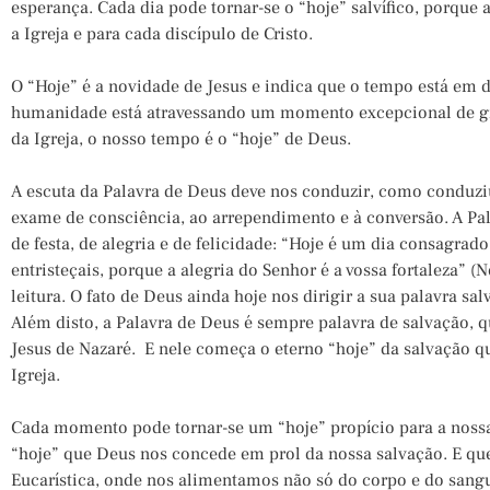
esperança. Cada dia pode tornar-se o “hoje” salvífico, porque 
a Igreja e para cada discípulo de Cristo.
O “Hoje” é a novidade de Jesus e indica que o tempo está em 
humanidade está atravessando um momento excepcional de gr
da Igreja, o nosso tempo é o “hoje” de Deus.
A escuta da Palavra de Deus deve nos conduzir, como conduziu
exame de consciência, ao arrependimento e à conversão. A P
de festa, de alegria e de felicidade: “Hoje é um dia consagrad
entristeçais, porque a alegria do Senhor é a vossa fortaleza” (
leitura. O fato de Deus ainda hoje nos dirigir a sua palavra salv
Além disto, a Palavra de Deus é sempre palavra de salvação,
Jesus de Nazaré. E nele começa o eterno “hoje” da salvação q
Igreja.
Cada momento pode tornar-se um “hoje” propício para a nossa
“hoje” que Deus nos concede em prol da nossa salvação. E qu
Eucarística, onde nos alimentamos não só do corpo e do sang