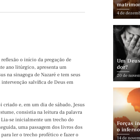
matrimo
4 de dezem
 reflexão o início da pregação de
Um Deus 
dor?
te ano litúrgico, apresenta um
sus na sinagoga de Nazaré e tem seus
20 de nove
 intervenção salvífica de Deus em
oi criado e, em um dia de sábado, Jesus
stume, consistia na leitura da palavra
Lia-se inicialmente um trecho do
Forças in
m seguida, uma passagem dos livros dos
o inferno
para ler o trecho profético e fazer o
14 de novem