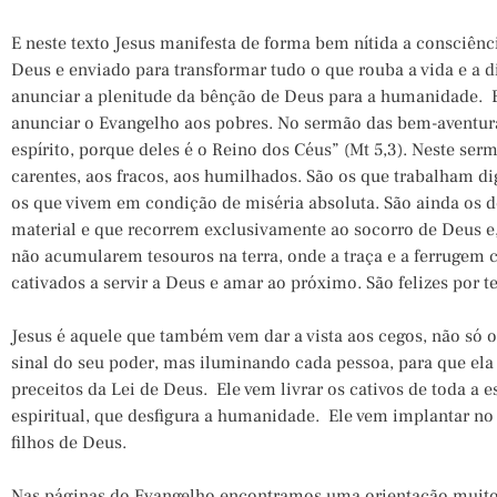
E neste texto Jesus manifesta de forma bem nítida a consciênci
Deus e enviado para transformar tudo o que rouba a vida e a
anunciar a plenitude da bênção de Deus para a humanidade. E
anunciar o Evangelho aos pobres. No sermão das bem-aventura
espírito, porque deles é o Reino dos Céus” (Mt 5,3). Neste serm
carentes, aos fracos, aos humilhados. São os que trabalham d
os que vivem em condição de miséria absoluta. São ainda os 
material e que recorrem exclusivamente ao socorro de Deus e, p
não acumularem tesouros na terra, onde a traça e a ferrugem 
cativados a servir a Deus e amar ao próximo. São felizes por t
Jesus é aquele que também vem dar a vista aos cegos, não s
sinal do seu poder, mas iluminando cada pessoa, para que ela 
preceitos da Lei de Deus. Ele vem livrar os cativos de toda a e
espiritual, que desfigura a humanidade. Ele vem implantar no
filhos de Deus.
Nas páginas do Evangelho encontramos uma orientação muito 