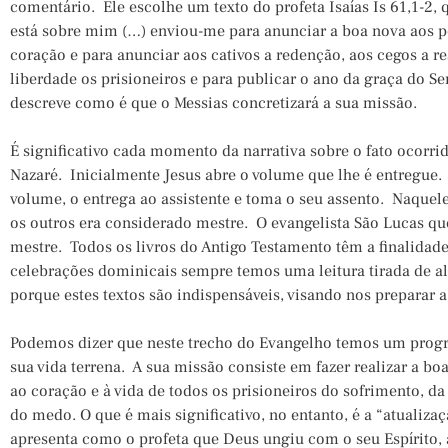
comentário. Ele escolhe um texto do profeta Isaías Is 61,1-2, 
está sobre mim (…) enviou-me para anunciar a boa nova aos po
coração e para anunciar aos cativos a redenção, aos cegos a re
liberdade os prisioneiros e para publicar o ano da graça do Se
descreve como é que o Messias concretizará a sua missão.
É significativo cada momento da narrativa sobre o fato ocorr
Nazaré. Inicialmente Jesus abre o volume que lhe é entregue. 
volume, o entrega ao assistente e toma o seu assento. Naquel
os outros era considerado mestre. O evangelista São Lucas que
mestre. Todos os livros do Antigo Testamento têm a finalidade
celebrações dominicais sempre temos uma leitura tirada de a
porque estes textos são indispensáveis, visando nos preparar a 
Podemos dizer que neste trecho do Evangelho temos um progra
sua vida terrena. A sua missão consiste em fazer realizar a b
ao coração e à vida de todos os prisioneiros do sofrimento, da
do medo. O que é mais significativo, no entanto, é a “atualizaç
apresenta como o profeta que Deus ungiu com o seu Espírito, a