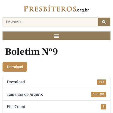
Boletim Nº9
Download
Download
548
Tamanho do Arquivo
1.51 MB
File Count
1