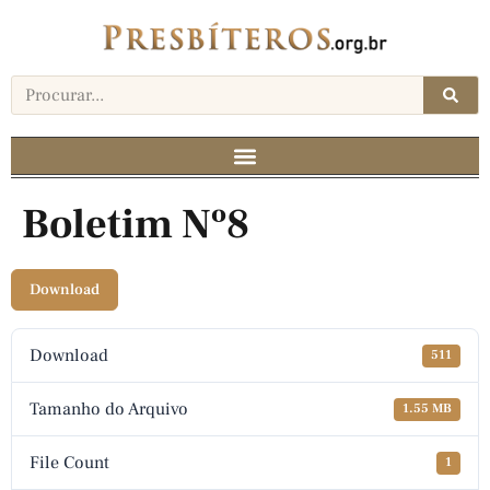
Boletim Nº8
Download
Download
511
Tamanho do Arquivo
1.55 MB
File Count
1