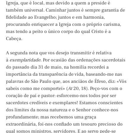
Igreja, que é local, mas devido a quem a preside é
também universal. Caminhar juntos é sempre garantia de
fidelidade ao Evangelho; juntos e em harmonia,
procurando enriquecer a Igreja com o próprio carisma,
mas tendo a peito o único corpo do qual Cristo é a
Cabeça.
A segunda nota que vos desejo transmitir é relativa
à
exemplaridade
. Por ocasião das ordenações sacerdotais
do passado dia 31 de maio, na homilia recordei a
importância da transparência de vida, baseando-me nas
palavras de São Paulo que, aos anciãos de Éfeso, diz: «Vós
sabeis como me comportei» (
At
20, 18). Peço-vos com o
coração de pai e pastor: esforcemo-nos todos por ser
sacerdotes credíveis e exemplares! Estamos conscientes
dos limites da nossa natureza e o Senhor conhece-nos
profundamente; mas recebemos uma graça
extraordinária, foi-nos confiado um tesouro precioso do
qual somos ministros, servidores. E ao servo pede-se