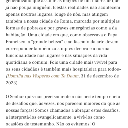
generalizado que assume as feições de um mal-estar que
já não poupa ninguém. E estas realidades não acontecem
apenas noutros lugares, longe de nós, mas atingem
também a nossa cidade de Roma, marcada por múltiplas
formas de pobreza e por graves emergências como a da
habitação. Uma cidade em que, como observava o Papa
Francisco, à “grande beleza” e ao fascínio da arte devem
corresponder também «o simples decoro e a normal
funcionalidade nos lugares e nas situações da vida
quotidiana e comum. Pois uma cidade mais vivível para
os seus cidadãos é também mais hospitaleira para todos»
(
Homilia nas Vésperas com Te Deum
,
31 de dezembro de
2023).
O Senhor quis-nos precisamente a nós neste tempo cheio
de desafios que, às vezes, nos parecem maiores do que as
nossas forças! Somos chamados a abraçar estes desafios,
a interpretá-los evangelicamente, a vivê-los como
ocasiões de testemunho. Não os evitemos! O