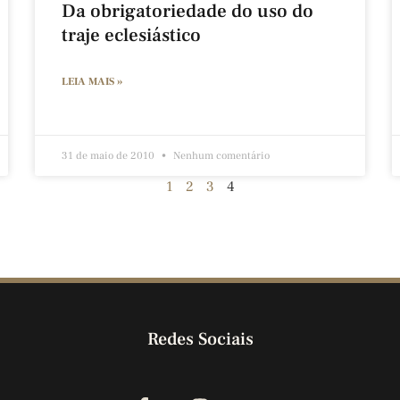
Da obrigatoriedade do uso do
traje eclesiástico
LEIA MAIS »
31 de maio de 2010
Nenhum comentário
1
2
3
4
Redes Sociais