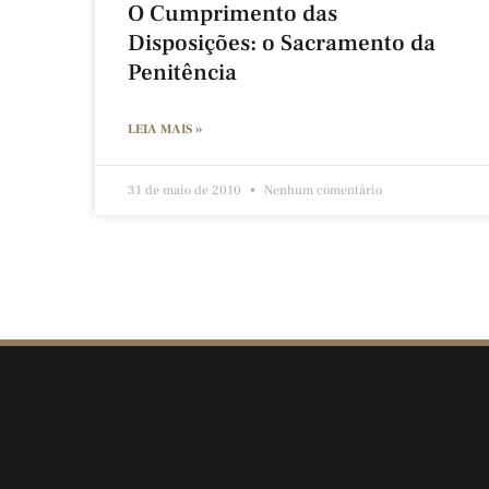
O Cumprimento das
Disposições: o Sacramento da
Penitência
LEIA MAIS »
31 de maio de 2010
Nenhum comentário