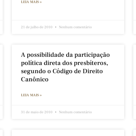
LEIA MAIS »
21 de julho de 2010
Nenhum comentário
A possibilidade da participação
política direta dos presbíteros,
segundo o Código de Direito
Canônico
LEIA MAIS »
31 de maio de 2010
Nenhum comentário