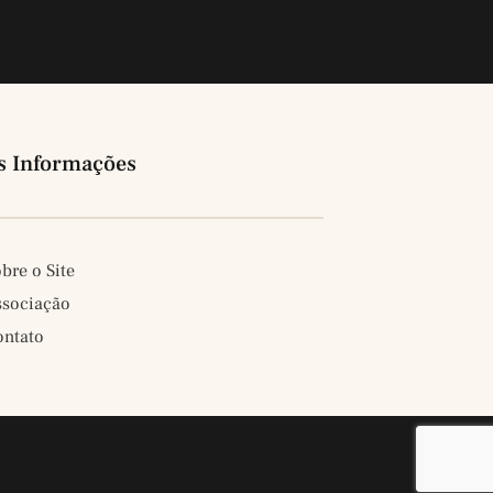
s Informações
bre o Site
ssociação
ontato