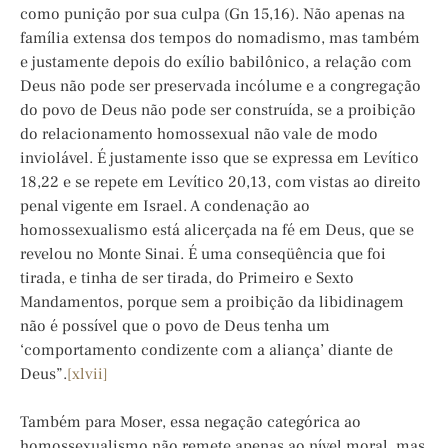
como punição por sua culpa (Gn 15,16). Não apenas na
família extensa dos tempos do nomadismo, mas também
e justamente depois do exílio babilônico, a relação com
Deus não pode ser preservada incólume e a congregação
do povo de Deus não pode ser construída, se a proibição
do relacionamento homossexual não vale de modo
inviolável. É justamente isso que se expressa em Levítico
18,22 e se repete em Levítico 20,13, com vistas ao direito
penal vigente em Israel. A condenação ao
homossexualismo está alicerçada na fé em Deus, que se
revelou no Monte Sinai. É uma conseqüência que foi
tirada, e tinha de ser tirada, do Primeiro e Sexto
Mandamentos, porque sem a proibição da libidinagem
não é possível que o povo de Deus tenha um
‘comportamento condizente com a aliança’ diante de
Deus”.
[xlvii]
Também para Moser, essa negação categórica ao
homossexualismo não remete apenas ao nível moral, mas