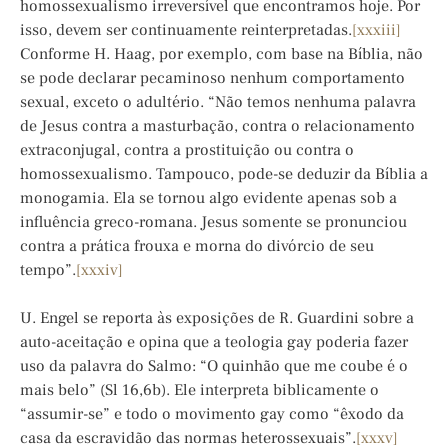
homossexualismo irreversível que encontramos hoje. Por
isso, devem ser continuamente reinterpretadas.
[xxxiii]
Conforme H. Haag, por exemplo, com base na Bíblia, não
se pode declarar pecaminoso nenhum comportamento
sexual, exceto o adultério. “Não temos nenhuma palavra
de Jesus contra a masturbação, contra o relacionamento
extraconjugal, contra a prostituição ou contra o
homossexualismo. Tampouco, pode-se deduzir da Bíblia a
monogamia. Ela se tornou algo evidente apenas sob a
influência greco-romana. Jesus somente se pronunciou
contra a prática frouxa e morna do divórcio de seu
tempo”.
[xxxiv]
U. Engel se reporta às exposições de R. Guardini sobre a
auto-aceitação e opina que a teologia gay poderia fazer
uso da palavra do Salmo: “O quinhão que me coube é o
mais belo” (Sl 16,6b). Ele interpreta biblicamente o
“assumir-se” e todo o movimento gay como “êxodo da
casa da escravidão das normas heterossexuais”.
[xxxv]