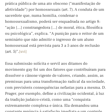
prática pública de uma ato obsceno (“manifestação de
afetividade”) por homossexuais (art. 7). A conduta de um
sacerdote que, numa homilia, condenar o
homossexualismo, poderá ser enquadrada no artigo 8:
“ação […] constrangedora […] de moral, ética, filosófica
ou psicológica”, explica. “A punição para o reitor de um
seminário que não admitir o ingresso de um aluno
homossexual está prevista para 3 a 5 anos de reclusão
(art. 5)”.
[xvi]
Essa submissão solícita e servil aos ditames do
movimento gay foi um dos fatores que contribuíram para
dissolver o cânone vigente de valores, criando, assim, as
premissas para uma transformação radical da sociedade,
com previsíveis consequências nefastas para a mesma. D.
Prager, por exemplo, define a civilização ocidental, à luz
da tradição judaico-cristã, como uma “conquista
extremamente complexa e única. Ela demandou uma
constante renúncia à satisfação imediata e um controle