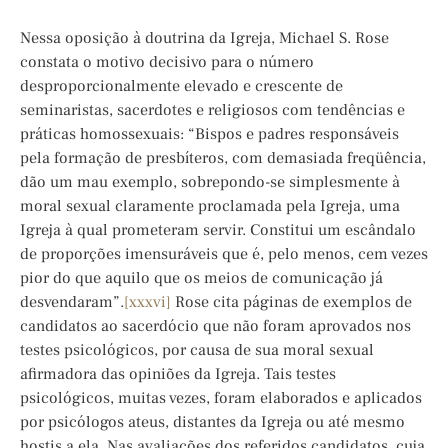
Nessa oposição à doutrina da Igreja, Michael S. Rose
constata o motivo decisivo para o número
desproporcionalmente elevado e crescente de
seminaristas, sacerdotes e religiosos com tendências e
práticas homossexuais: “Bispos e padres responsáveis
pela formação de presbíteros, com demasiada freqüência,
dão um mau exemplo, sobrepondo-se simplesmente à
moral sexual claramente proclamada pela Igreja, uma
Igreja à qual prometeram servir. Constitui um escândalo
de proporções imensuráveis que é, pelo menos, cem vezes
pior do que aquilo que os meios de comunicação já
desvendaram”.
[xxxvi]
Rose cita páginas de exemplos de
candidatos ao sacerdócio que não foram aprovados nos
testes psicológicos, por causa de sua moral sexual
afirmadora das opiniões da Igreja. Tais testes
psicológicos, muitas vezes, foram elaborados e aplicados
por psicólogos ateus, distantes da Igreja ou até mesmo
hostis a ela. Nas avaliações dos referidos candidatos, cuja