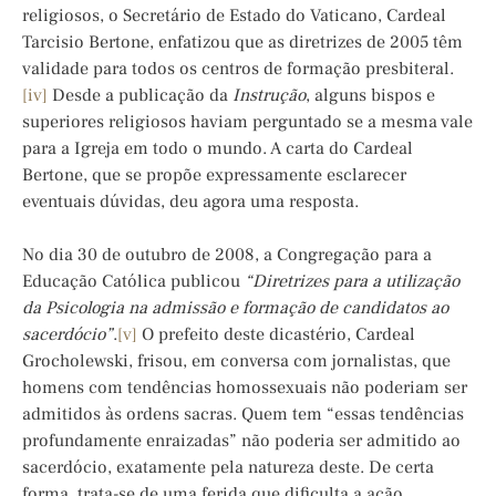
religiosos, o Secretário de Estado do Vaticano, Cardeal
Tarcisio Bertone, enfatizou que as diretrizes de 2005 têm
validade para todos os centros de formação presbiteral.
[iv]
Desde a publicação da
Instrução
, alguns bispos e
superiores religiosos haviam perguntado se a mesma vale
para a Igreja em todo o mundo. A carta do Cardeal
Bertone, que se propõe expressamente esclarecer
eventuais dúvidas, deu agora uma resposta.
No dia 30 de outubro de 2008, a Congregação para a
Educação Católica publicou
“Diretrizes para a utilização
da Psicologia na admissão e formação de candidatos ao
sacerdócio”
.
[v]
O prefeito deste dicastério, Cardeal
Grocholewski, frisou, em conversa com jornalistas, que
homens com tendências homossexuais não poderiam ser
admitidos às ordens sacras. Quem tem “essas tendências
profundamente enraizadas” não poderia ser admitido ao
sacerdócio, exatamente pela natureza deste. De certa
forma, trata-se de uma ferida que dificulta a ação