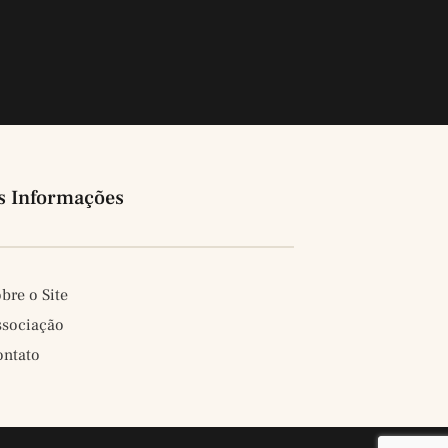
s Informações
bre o Site
ssociação
ontato