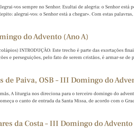
legrai-vos sempre no Senhor. Exultai de alegria: o Senhor está pe
pito: alegrai-vos: o Senhor está a chegar». Com estas palavras, t
omingo do Advento (Ano A)
scolápios) INTRODUÇÃO: Este trecho é parte das exortações finai
ções e perseguições, pelo fato de serem cristãos, é armar-se d
 de Paiva, OSB – III Domingo do Adven
irmãs, A liturgia nos direciona para o terceiro domingo do adv
 começa o canto de entrada da Santa Missa, de acordo com o 
es da Costa – III Domingo do Advento 