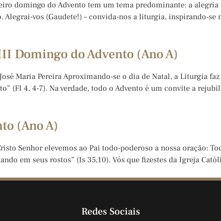
erceiro domingo do Advento tem um tema predominante: a alegria 
Alegrai-vos (Gaudete!) – convida-nos a liturgia, inspirando-se 
III Domingo do Advento (Ano A)
osé Maria Pereira Aproximando-se o dia de Natal, a Liturgia faz
to” (Fl 4, 4-7). Na verdade, todo o Advento é um convite a rejub
to (Ano A)
Cristo Senhor elevemos ao Pai todo-poderoso a nossa oração: Tod
ando em seus rostos” (Is 35,10). Vós que fizestes da Igreja Catól
Redes Sociais