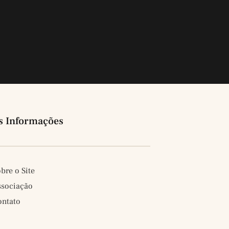
s Informações
bre o Site
ssociação
ontato