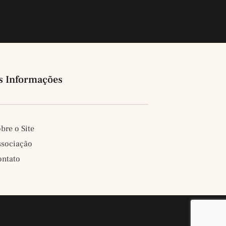
s Informações
bre o Site
ssociação
ontato