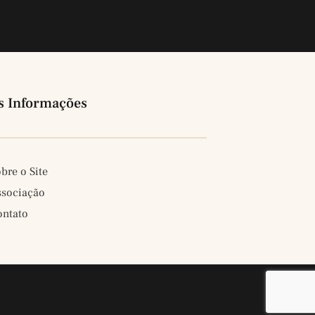
s Informações
bre o Site
ssociação
ontato