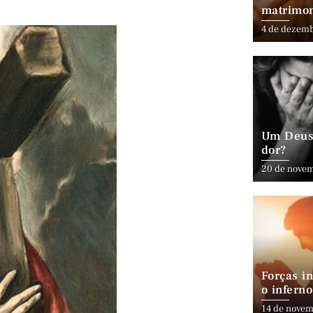
matrimo
4 de dezem
Um Deus 
dor?
20 de nove
Forças in
o inferno
14 de novem