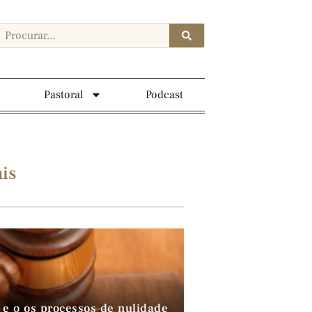
Pastoral
Podcast
is
 e o os processos de nulidade