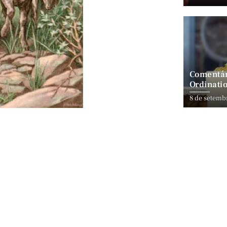
Comentár
Ordinatio
8 de setemb