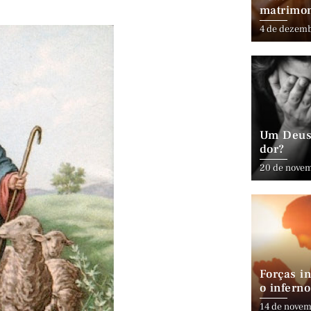
matrimo
4 de dezem
Um Deus 
dor?
20 de nove
Forças in
o inferno
14 de novem