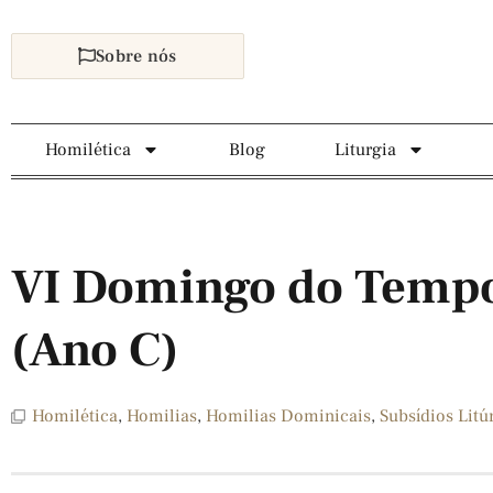
Sobre nós
Homilética
Blog
Liturgia
VI Domingo do Tem
(Ano C)
Homilética
,
Homilias
,
Homilias Dominicais
,
Subsídios Litú