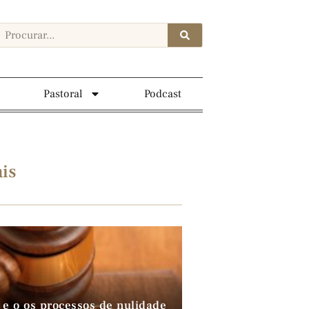
Pastoral
Podcast
is
 e o os processos de nulidade