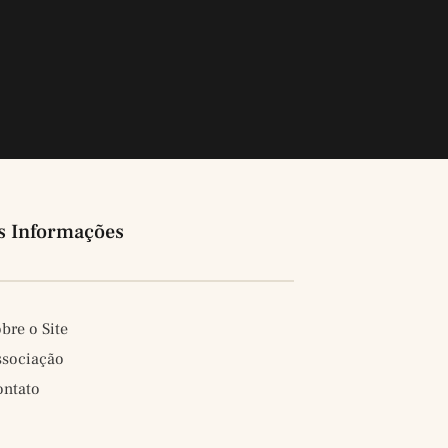
s Informações
bre o Site
ssociação
ontato