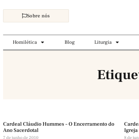
Sobre nós
Homilética
Blog
Liturgia
Etiqu
Cardeal Cláudio Hummes – O Encerramento do
Carde
Ano Sacerdotal
Igreja
7 de junho de 2010
8 de ju