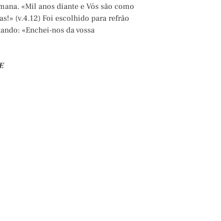
mana. «Mil anos diante e Vós são como
as!» (v.4.12) Foi escolhido para refrão
tando: «Enchei-nos da vossa
E