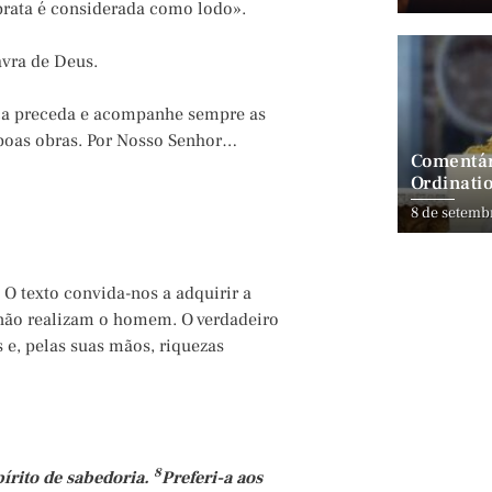
 prata é considerada como lodo».
vra de Deus.
ça preceda e acompanhe sempre as
s boas obras. Por Nosso Senhor…
Comentár
Ordinatio
8 de setemb
O texto convida-nos a adquirir a
 não realizam o homem. O verdadeiro
e, pelas suas mãos, riquezas
8
pírito de sabedoria.
Preferi-a aos