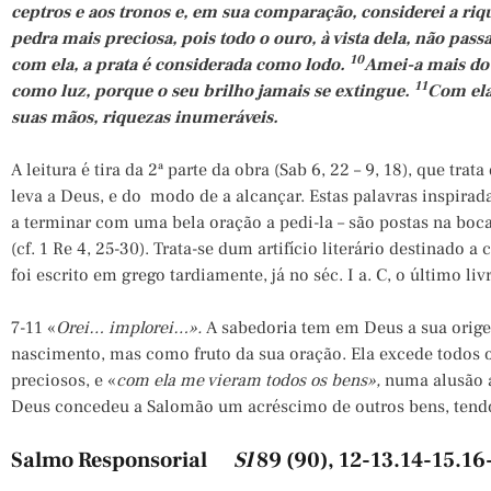
ceptros e aos tronos e, em sua comparação, considerei a r
pedra mais preciosa, pois todo o ouro, à vista dela, não pa
10
com ela, a prata é considerada como lodo.
Amei-a mais do q
11
como luz, porque o seu brilho jamais se extingue.
Com ela
suas mãos, riquezas inumeráveis.
A leitura é tira da 2ª parte da obra (Sab 6, 22 – 9, 18), que tra
leva a Deus, e do modo de a alcançar. Estas palavras inspirad
a terminar com uma bela oração a pedi-la – são postas na boca
(cf. 1 Re 4, 25-30). Trata-se dum artifício literário destinado a
foi escrito em grego tardiamente, já no séc. I a. C, o último liv
7-11 «
Orei… implorei…».
A sabedoria tem em Deus a sua orige
nascimento, mas como fruto da sua oração. Ela excede todos 
preciosos, e «
com ela me vieram todos os bens»,
numa alusão 
Deus concedeu a Salomão um acréscimo de outros bens, tendo
Salmo Responsorial
Sl
89 (90), 12-13.14-15.16-