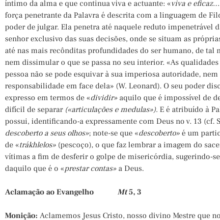
íntimo da alma e que continua viva e actuante: «
viva e eficaz…
força penetrante da Palavra é descrita com a linguagem de Fil
poder de julgar. Ela penetra até naquele reduto impenetrável
senhor exclusivo das suas decisões, onde se situam as própria
até nas mais recônditas profundidades do ser humano, de tal 
nem dissimular o que se passa no seu interior. «As qualidades
pessoa não se pode esquivar à sua imperiosa autoridade, nem à
responsabilidade em face dela» (W. Leonard). O seu poder discr
expresso em termos de «
dividir»
aquilo que é impossível de de
difícil de separar
(«articulações e medulas»).
E é atribuído à 
possui, identificando-a expressamente com Deus no v. 13 (cf. 
descoberto a seus olhos»
; note-se que «
descoberto»
é um partic
de «
trákhlelos»
(pescoço), o que faz lembrar a imagem do sac
vítimas a fim de desferir o golpe de misericórdia, sugerindo-
daquilo que é o «
prestar contas»
a Deus.
Aclamação ao Evangelho
Mt
5, 3
Monição:
Aclamemos Jesus Cristo, nosso divino Mestre que no