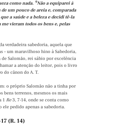
9
iqueza como nada.
Não a equiparei à
ssa de um pouco de areia e, comparada
ue a saúde e a beleza e decidi tê-la
 me vieram todos os bens e, pelas
ta da verdadeira sabedoria, aquela que
as – um maravilhoso hino à Sabedoria,
 de Salomão, rei sábio por excelência
 chamar a atenção do leitor, pois o livro
ro do cânon do A. T.
m: o próprio Salomão não a tinha por
os bens terrenos, mesmos os mais
a 1
Re
3, 7-14, onde se conta como
 ele pedido apenas a sabedoria.
17 (R. 14)