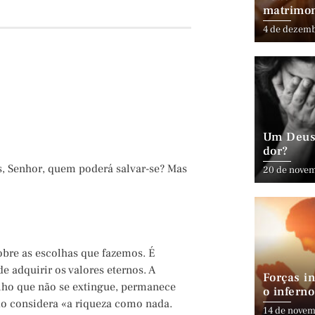
matrimo
4 de dezem
Um Deus 
dor?
, Senhor, quem poderá salvar-se? Mas
20 de nove
obre as escolhas que fazemos. É
de adquirir os valores eternos. A
Forças in
ilho que não se extingue, permanece
o inferno
do considera «a riqueza como nada.
14 de novem