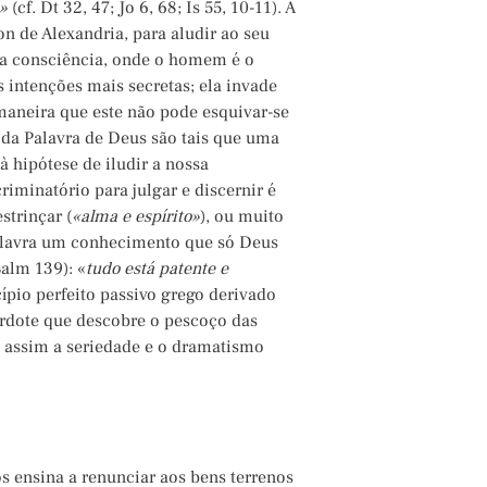
»
(cf. Dt 32, 47; Jo 6, 68; Is 55, 10-11). A
on de Alexandria, para aludir ao seu
 da consciência, onde o homem é o
s intenções mais secretas; ela invade
maneira que este não pode esquivar-se
 da Palavra de Deus são tais que uma
 hipótese de iludir a nossa
iminatório para julgar e discernir é
strinçar (
«alma e espírito»
), ou muito
Palavra um conhecimento que só Deus
Salm 139): «
tudo está patente e
ípio perfeito passivo grego derivado
erdote que descobre o pescoço das
se assim a seriedade e o dramatismo
s ensina a renunciar aos bens terrenos