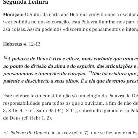
Segunda Leitura
Monição:
O Autor
da carta aos Hebreus
convida-nos a escutar 
vez acolhida no nosso coração, esta Palavra ilumina-nos para
asa coisas. Assim podemos «discernir os pensamentos e inten
Hebreus
4, 12-13
12
A palavra de Deus é viva e eficaz, mais cortante que uma e
ao ponto de divisão da alma e do espírito, das articulações e
13
pensamentos e intenções do coração.
Não há criatura que 
patente e descoberto a seus olhos. É a ela que devemos prest
Este célebre texto constitui não só um elogio da Palavra de
responsabilidade para todos os que a ouviram, a fim de não 
3, 8.15; 4, 7; cf. Salm 95 (94), 8-11), sobretudo quando essa P
de Deus (cf. Hebr 1, 2).
«A Palavra de Deus»
é a sua voz (cf. v. 7), que se faz ouvir na 