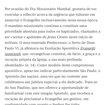
Por ocasião do Dia Missionário Mundial, gostaria de vos
convidar a reflectir acerca da urgência que subsiste em
anunciar o Evangelho inclusivamente nesta nossa época.
O mandato missionário continua a constituir uma
prioridade absoluta para todos os baptizados, chamados a
ser «
servos e apóstolos de Jesus Cristo»
neste início de
milénio. O meu venerado Predecessor, o Servo de Deus
Paulo VI, já afirmava na Exortação Apostólica
Evangelii
nuntiandi
,
que «evangelizar constitui, de facto, a graça e a
vocação própria da Igreja, a sua mais profunda
identidade» (n. 14). Como modelo deste compromisso
apostólico, apraz-me indicar particularmente São Paulo, o
Apóstolo das nações, uma vez que no corrente ano
celebramos um Jubileu especial a ele dedicado. Trata-se
do Ano Paulino, que nos oferece a oportunidade de
familiarizar com este insigne Apóstolo, que recebeu a
vocação de proclamar o Evangelho aos gentios, em
conformidade com quanto o Senhor lhe tinha