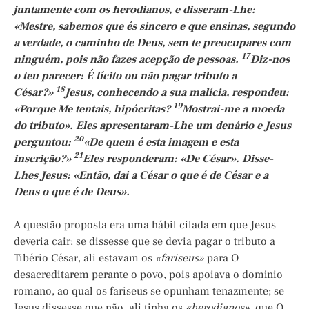
juntamente com os herodianos, e disseram-Lhe:
«Mestre, sabemos que és sincero e que ensinas, segundo
a verdade, o caminho de Deus, sem te preocupares com
17
ninguém, pois não fazes acepção de pessoas.
Diz-nos
o teu parecer: É lícito ou não pagar tributo a
18
César?»
Jesus, conhecendo a sua malícia, respondeu:
19
«Porque Me tentais, hipócritas?
Mostrai-me a moeda
do tributo». Eles apresentaram-Lhe um denário e Jesus
20
perguntou:
«De quem é esta imagem e esta
21
inscrição?»
Eles responderam: «De César». Disse-
Lhes Jesus: «Então, dai a César o que é de César e a
Deus o que é de Deus».
A questão proposta era uma hábil cilada em que Jesus
deveria cair: se dissesse que se devia pagar o tributo a
Tibério César, ali estavam os
«fariseus»
para O
desacreditarem perante o povo, pois apoiava o domínio
romano, ao qual os fariseus se opunham tenazmente; se
Jesus dissesse que não, ali tinha os
«herodianos»,
que O