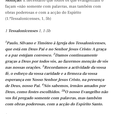
Monição
:
É necessário que todos os que evangelizam o
façam «não somente com palavras, mas também com
obras poderosas e com a acção do Espírito
(1.ªTessalonicenses, 1, 5b)
1
Tessalonicenses
1, 1-5b
1
Paulo, Silvano e Timóteo à Igreja dos Tessalonicenses,
que está em Deus Pai e no Senhor Jesus Cristo: A graça
2
e a paz estejam convosco.
Damos continuamente
graças a Deus por todos vós, ao fazermos menção de vós
3
nas nossas orações.
Recordamos a actividade da vossa
fé, o esforço da vossa caridade e a firmeza da vossa
esperança em Nosso Senhor Jesus Cristo, na presença
4
de Deus, nosso Pai.
Nós sabemos, irmãos amados por
5b
Deus, como fostes escolhidos.
O nosso Evangelho não
vos foi pregado somente com palavras, mas também
com obras poderosas, com a acção do Espírito Santo.