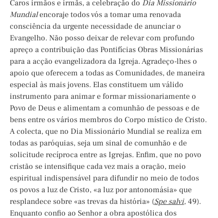
Caros irmãos e irmãs, a celebração do
Dia Missionário
Mundial
encoraje todos vós a tomar uma renovada
consciência da urgente necessidade de anunciar o
Evangelho. Não posso deixar de relevar com profundo
apreço a contribuição das Pontifícias Obras Missionárias
para a acção evangelizadora da Igreja. Agradeço-lhes o
apoio que oferecem a todas as Comunidades, de maneira
especial às mais jovens. Elas constituem um válido
instrumento para animar e formar missionariamente o
Povo de Deus e alimentam a comunhão de pessoas e de
bens entre os vários membros do Corpo místico de Cristo.
A colecta, que no Dia Missionário Mundial se realiza em
todas as paróquias, seja um sinal de comunhão e de
solicitude recíproca entre as Igrejas. Enfim, que no povo
cristão se intensifique cada vez mais a oração, meio
espiritual indispensável para difundir no meio de todos
os povos a luz de Cristo, «a luz por antonomásia» que
resplandece sobre «as trevas da história» (
Spe
salvi
,
49).
Enquanto confio ao Senhor a obra apostólica dos