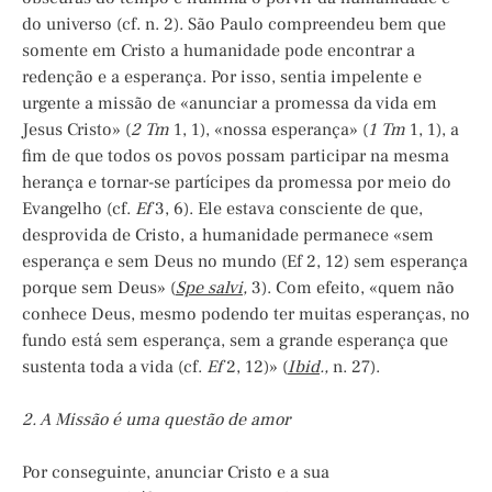
do universo (cf. n. 2). São Paulo compreendeu bem que
somente em Cristo a humanidade pode encontrar a
redenção e a esperança. Por isso, sentia impelente e
urgente a missão de «anunciar a promessa da vida em
Jesus Cristo» (
2 Tm
1, 1), «nossa esperança» (
1 Tm
1, 1), a
fim de que todos os povos possam participar na mesma
herança e tornar-se partícipes da promessa por meio do
Evangelho (cf.
Ef
3, 6). Ele estava consciente de que,
desprovida de Cristo, a humanidade permanece «sem
esperança e sem Deus no mundo (Ef 2, 12) sem esperança
porque sem Deus» (
Spe
salvi
,
3). Com efeito, «quem não
conhece Deus, mesmo podendo ter muitas esperanças, no
fundo está sem esperança, sem a grande esperança que
sustenta toda a vida (cf.
Ef
2, 12)» (
Ibid
.,
n. 27).
2. A
Missão é uma questão de amor
Por conseguinte, anunciar Cristo e a sua