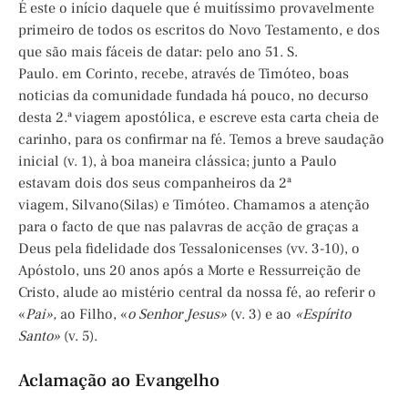
É este o início daquele que é muitíssimo provavelmente
primeiro de todos os escritos do Novo Testamento, e dos
que são mais fáceis de datar: pelo ano 51. S.
Paulo. em Corinto, recebe, através de Timóteo, boas
noticias da comunidade fundada há pouco, no decurso
desta 2.ª viagem apostólica, e escreve esta carta cheia de
carinho, para os confirmar na fé. Temos a breve saudação
inicial (v. 1), à boa maneira clássica; junto a Paulo
estavam dois dos seus companheiros da 2ª
viagem, Silvano(Silas) e Timóteo. Chamamos a atenção
para o facto de que nas palavras de acção de graças a
Deus pela fidelidade dos Tessalonicenses (vv. 3-10), o
Apóstolo, uns 20 anos após a Morte e Ressurreição de
Cristo, alude ao mistério central da nossa fé, ao referir o
«
Pai»,
ao Filho, «
o Senhor Jesus»
(v. 3) e ao
«Espírito
Santo»
(v. 5).
Aclamação ao Evangelho