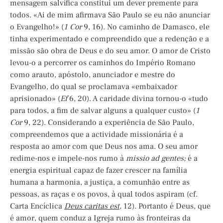
mensagem salvífica constitui um dever premente para
todos. «Ai de mim afirmava São Paulo se eu não anunciar
o Evangelho!» (
1 Cor
9, 16). No caminho de Damasco, ele
tinha experimentado e compreendido que a redenção e a
missão são obra de Deus e do seu amor. O amor de Cristo
levou-o a percorrer os caminhos do Império Romano
como arauto, apóstolo, anunciador e mestre do
Evangelho, do qual se proclamava «embaixador
aprisionado» (
Ef
6, 20). A caridade divina tornou-o «tudo
para todos, a fim de salvar alguns a qualquer custo» (
1
Cor
9, 22). Considerando a experiência de São Paulo,
compreendemos que a actividade missionária é a
resposta ao amor com que Deus nos ama. O seu amor
redime-nos e impele-nos rumo à
missio
ad gentes;
é a
energia espiritual capaz de fazer crescer na família
humana a harmonia, a justiça, a comunhão entre as
pessoas, as raças e os povos, à qual todos aspiram (cf.
Carta Encíclica
Deus caritas est
,
12). Portanto é Deus, que
é amor, quem conduz a Igreja rumo às fronteiras da