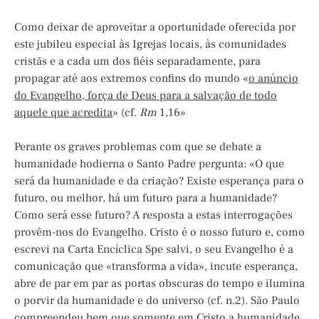
Como deixar de aproveitar a oportunidade oferecida por
este jubileu especial às Igrejas locais, às comunidades
cristãs e a cada um dos fiéis separadamente, para
propagar até aos extremos confins do mundo «
o anúncio
do Evangelho, força de Deus para a salvação de todo
aquele que acredita
» (cf.
Rm
1,16»
Perante os graves problemas com que se debate a
humanidade hodierna o Santo Padre pergunta: «O que
será da humanidade e da criação? Existe esperança para o
futuro, ou melhor, há um futuro para a humanidade?
Como será esse futuro? A resposta a estas interrogações
provêm-nos do Evangelho. Cristo é o nosso futuro e, como
escrevi na Carta Encíclica Spe salvi, o seu Evangelho é a
comunicação que «transforma a vida», incute esperança,
abre de par em par as portas obscuras do tempo e ilumina
o porvir da humanidade e do universo (cf. n.2). São Paulo
compreendeu bem que somente em Cristo a humanidade