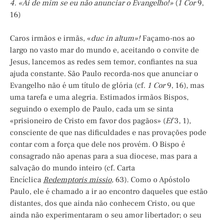
4. «Ai de mim se eu não anunciar o Evangelho!»
(
1 Cor
9,
16)
Caros irmãos e irmãs, «
duc
in altum»!
Façamo-nos ao
largo no vasto mar do mundo e, aceitando o convite de
Jesus, lancemos as redes sem temor, confiantes na sua
ajuda constante. São Paulo recorda-nos que anunciar o
Evangelho não é um título de glória (cf.
1 Cor
9, 16), mas
uma tarefa e uma alegria. Estimados irmãos Bispos,
seguindo o exemplo de Paulo, cada um se sinta
«prisioneiro de Cristo em favor dos pagãos» (
Ef
3, 1),
consciente de que nas dificuldades e nas provações pode
contar com a força que dele nos provém. O Bispo é
consagrado não apenas para a sua diocese, mas para a
salvação do mundo inteiro (cf. Carta
Encíclica
Redemptoris
missio
,
63). Como o Apóstolo
Paulo, ele é chamado a ir ao encontro daqueles que estão
distantes, dos que ainda não conhecem Cristo, ou que
ainda não experimentaram o seu amor libertador; o seu