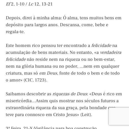
Ef
2, 1-10 /
Lc
12, 13-21
Depois, direi à minha alma: Ó alma, tens muitos bens em
depósito para largos anos. Descansa, come, bebe e
regala-te.
Este homem rico pensou ter encontrado a
felicidade
na
acumulação de bens materiais. No entanto, «a
verdadeira
felicidade
não reside nem na riqueza ou no bem-estar,
nem na glória humana ou no poder, …nem em qualquer
criatura, mas só
em Deus
, fonte de todo o bem e de todo
o amor» (CIC, 1723).
Saibamos descobrir as
riquezas de Deus
: «Deus é rico em
misericórdia…Assim quis mostrar nos séculos futuros a
extraordinária riqueza da sua graça, pela bondade que
teve para connosco em Cristo Jesus» (Leit).
3ª Feira, 21-X:Vigilância para boa construção.