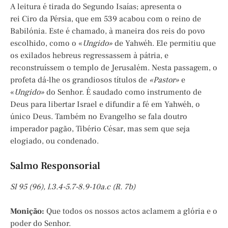
A leitura é tirada do Segundo Isaías; apresenta o
rei Ciro da Pérsia, que em 539 acabou com o reino de
Babilónia. Este é chamado, à maneira dos reis do povo
escolhido, como o «
Ungido»
de Yahwéh. Ele permitiu que
os exilados hebreus regressassem à pátria, e
reconstruíssem o templo de Jerusalém. Nesta passagem, o
profeta dá-lhe os grandiosos títulos de
«Pastor»
e
«
Ungido»
do Senhor. É saudado como instrumento de
Deus para libertar Israel e difundir a fé em Yahwéh, o
único Deus. Também no Evangelho se fala doutro
imperador pagão, Tibério César, mas sem que seja
elogiado, ou condenado.
Salmo Responsorial
Sl 95 (96), l.3.4-5.7-8.9-10a.c (R. 7b)
Monição
:
Que todos os nossos actos aclamem a glória e o
poder do Senhor.