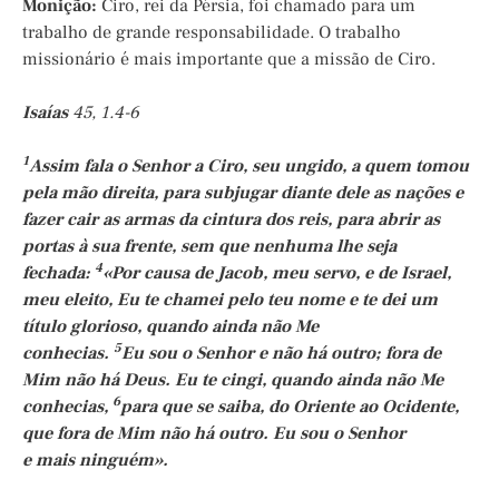
Monição
:
Ciro, rei da Pérsia, foi chamado para um
trabalho de grande responsabilidade. O trabalho
missionário é mais importante que a missão de Ciro.
Isaías
45, 1.4-6
1
Assim fala o Senhor a Ciro, seu ungido, a quem tomou
pela mão direita, para subjugar diante dele as nações e
fazer cair as armas da cintura dos reis, para abrir as
portas à sua frente, sem que nenhuma lhe seja
4
fechada:
«Por causa de Jacob, meu servo, e de Israel,
meu eleito, Eu te chamei pelo teu nome e te dei um
título glorioso, quando ainda não Me
5
conhecias.
Eu sou o Senhor e não há outro; fora de
Mim não há Deus. Eu te cingi, quando ainda não Me
6
conhecias,
para que se saiba, do Oriente ao Ocidente,
que fora de Mim não há outro. Eu sou o Senhor
e mais ninguém».