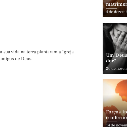
matrimo
4 de dezem
sua vida na terra plantaram a Igreja
Um Deus 
 amigos de Deus.
dor?
20 de nove
Forças in
o inferno
14 de novem