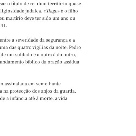
ar o título de rei dum território quase
ligiosidade judaica. «
Tiago»
é o filho
eu martírio deve ter sido um ano ou
 41.
entre a severidade da segurança e a
ma das quatro vigílias da noite; Pedro
e um soldado e a outra à do outro,
fundamento bíblico da oração assídua
ido assinalada em semelhante
eja na protecção dos anjos da guarda,
e a infância até à morte, a vida