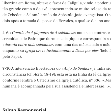
libertina em Roma, obteve o favor de Calígula, vindo a poder us
tão grande como o do avô, apresentando-se muito zeloso da re
de Zebedeu e Salomé, irmão do Apóstolo João evangelista. O s
dois após a tomada de posse de Herodes, a qual se deu no ano
4-6
«
Guarda de 4 piquetes de 4 soldados»:
note-se o contraste 
serenidade de Pedro que dorme; cada piquete correspondia a u
«
dormia entre dois soldados»,
com uma das mãos atada à mão d
enquanto «
a Igreja orava instantemente a Deus por ele»
(belo 
pelo Papa).
7-10
A intervenção libertadora do «
Anjo do Senhor»
já tinha s
circunstância (cf.
Act
5, 18-19); esta está na linha da fé da Igr
conforme lembra o Catecismo da Igreja Católica, nº 336: «Desd
humana é acompanhada pela sua assistência e intercessão…».
Salmo Responsorial