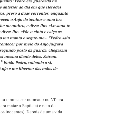
nquanto
Pedro era guardado na
e anterior ao dia em que Herodes
os, preso a duas correntes, enquanto
receu o Anjo do Senhor e uma luz
he no ombro, e disse-lhe: «Levanta-te
disse-lhe: «Põe o cinto e calça as
9
 no teu manto e segue-me».
Pedro saiu
acontecer por meio do Anjo julgava
 segundo posto da guarda, chegaram
r si mesma diante deles. Saíram,
11
.
Então Pedro, voltando a si,
Anjo e me libertou das mãos de
smo nome a ser nomeado no NT; era
ara matar o Baptista) e neto de
os inocentes). Depois de uma vida