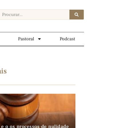
Pastoral
Podcast
is
 e o os processos de nulidade