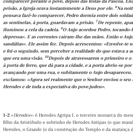
comparecer perante o povo, depois das festas da Páscoa. E
6
prisão, a Igreja orava instantemente a Deus por ele.
Na noit
pensava fazê-lo comparecer, Pedro dormia entre dois soldad
7
as sentinelas, à porta, guardavam a prisão.
De repente, apa
8
iluminou a cela da cadeia.
O Anjo acordou Pedro, tocando-l
depressa». E as correntes caíram-lhe das mãos. Então o Anjo 
sandálias». Ele assim fez. Depois acrescentou: «Envolve-te
e foi-o seguindo, sem perceber a realidade do que estava a 
10
que era uma visão.
Depois de atravessarem o primeiro e o
à porta de ferro, que dá para a cidade, e a porta abriu-se po
avançando por uma rua, e subitamente o Anjo desapareceu
exclamou: «Agora sei realmente que o Senhor enviou o seu 
Herodes e de toda a expectativa do povo judeu».
1-2
«
Herodes»:
é Herodes Agripa I, o terceiro monarca do me
filho da Aristóbulo e sobrinho de Herodes Antipas (o que mand
Herodes, o Grande (o da construção do Templo e da matança d