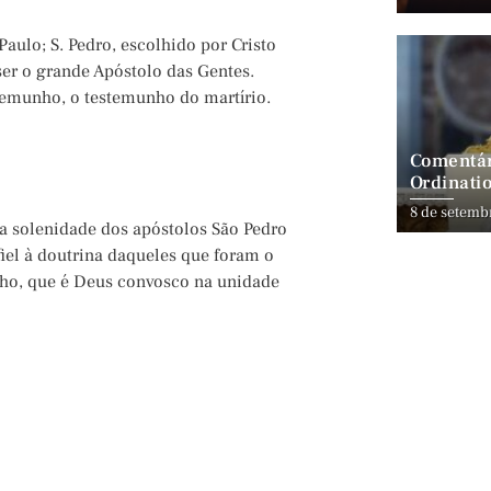
Paulo; S. Pedro, escolhido por Cristo
 ser o grande Apóstolo das Gentes.
temunho, o testemunho do martírio.
Comentár
Ordinatio
8 de setemb
a solenidade dos apóstolos São Pedro
iel à doutrina daqueles que foram o
ilho, que é Deus convosco na unidade