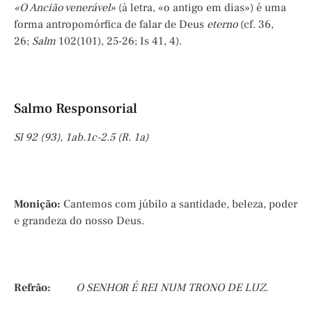
«O Ancião venerável»
(à letra, «o antigo em dias») é uma
forma antropomórfica de falar de Deus
eterno
(cf. 36,
26;
Salm
102(101), 25-26; Is 41, 4).
Salmo Responsorial
Sl 92 (93), 1ab.1c-2.5 (R. 1a)
Monição:
Cantemos com júbilo a santidade, beleza, poder
e grandeza do nosso Deus.
Refrão:
O SENHOR É REI NUM TRONO DE LUZ.