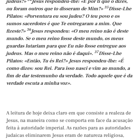
judeus?»
Jesus respondeu-lhe: «É por ti que o dizes,
35
ou foram outros que to disseram de Mim?»
Disse-Lhe
Pilatos: «Porventura eu sou judeu? O teu povo e os
sumos sacerdotes é que Te entregaram a mim. Que
36
fizeste?»
Jesus respondeu: «O meu reino não é deste
mundo. Se o meu reino fosse deste mundo, os meus
guardas lutariam para que Eu não fosse entregue aos
37
judeus. Mas o meu reino não é daqui».
Disse-Lhe
Pilatos: «Então, Tu és Rei?» Jesus respondeu-lhe: «É
como dizes: sou Rei. Para isso nasci e vim ao mundo, a
fim de dar testemunho da verdade. Todo aquele que é da
verdade escuta a minha voz».
A leitura de hoje deixa claro em que consiste a realeza de
Jesus, na maneira como se comporta em face da acusação
feita à autoridade imperial. As razões para as autoridades
judaicas eliminarem Jesus eram de natureza religiosa,