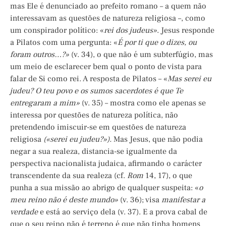
mas Ele é denunciado ao prefeito romano – a quem não
interessavam as questões de natureza religiosa –, como
um conspirador político: «
rei dos judeus»
. Jesus responde
a Pilatos com uma pergunta: «
É por ti que o dizes, ou
foram outros…?»
(v. 34), o que não é um subterfúgio, mas
um meio de esclarecer bem qual o ponto de vista para
falar de Si como rei. A resposta de Pilatos – «
Mas serei eu
judeu? O teu povo e os sumos sacerdotes é que Te
entregaram a mim»
(v. 35) – mostra como ele apenas se
interessa por questões de natureza política, não
pretendendo imiscuir-se em questões de natureza
religiosa
(«serei eu judeu?»).
Mas Jesus, que não podia
negar a sua realeza, distancia-se igualmente da
perspectiva nacionalista judaica, afirmando o carácter
transcendente da sua realeza (cf.
Rom
14, 17), o que
punha a sua missão ao abrigo de qualquer suspeita: «
o
meu reino não é deste mundo»
(v. 36); visa
manifestar a
verdade
e está ao serviço dela (v. 37). E a prova cabal de
que o seu reino não é terreno é que não tinha homens