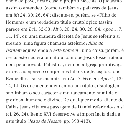
chefe do povo, neste caso o próprio Messias. O judaísmo
assim o entendeu, (como também as palavras de Jesus
em
Mt
24, 30; 26, 64); discute-se, porém, se «Filho do
Homem» é um verdadeiro título cristológico (assim
parece em
Lc
1, 32-33;
Mt
8, 20; 24, 30; 26, 64;
Apoc
1, 7;
14, 14), ou uma maneira discreta de Jesus se referir a si
mesmo (uma figura chamada asteísmo:
filho do
homem
equivalendo a
este homem
); uma coisa, porém, é
certa: este não era um título com que Jesus fosse tratado
nem pelo povo da Palestina, nem pela Igreja primitiva; a
expressão aparece sempre nos lábios de Jesus; fora dos
Evangelhos, só se encontra em Act 7, 56 e em
Apoc
1, 13;
14, 14. Os que a entendem como um título cristologico
sublinham o seu carácter simultaneamente humilde e
glorioso, humano e divino. De qualquer modo, diante de
Caifás Jesus cita esta passagem de Daniel referindo-a a si
(cf. 26, 24). Bento XVI desenvolve a importância dada a
este título (
Jesus de Nazaré,
pp. 398-413).