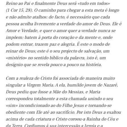
Reino ao Pai e finalmente Deus será «tudo em todos»
(1 Cor 15, 28). O caminho para chegar a esta meta é longo
e não admite atalhos: de facto, é necessário que cada
pessoa acolha livremente a verdade do amor de Deus. Ele é
Amor e Verdade, e quer o amor quer a verdade nunca se
impõem: batem à porta do coração e da mente e, onde
podem entrar, trazem paz e alegria. É este o modo de
reinar de Deus; este é o seu projecto de salvação, um
«mistério» no sentido bíblico da palavra, isto é, um
desígnio que se revela pouco a pouco na história.
Com a realeza de Cristo foi associada de maneira muito
singular a Virgem Maria. A ela, humilde jovem de Nazaré,
Deus pediu que fosse a Mãe do Messias, e Maria
correspondeu totalmente a esta chamada unindo o seu
«sim» incondicionado ao do Filho Jesus e tornando-se
obediente com Ele até ao sacrifício. Por isto Deus a exaltou
acima de cada criatura e Cristo coroou-a Rainha do Céu e
da Terra. Confiamos à sua intercessão a Igreja e a