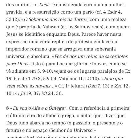
dos mortos – o
Xeol
– é considerada corno uma mulher
grávida, e a ressurreição corno um parto (cf. 4 Esdr 4,
3342). «
O
Soberano dos reis da Terra»,
com uma realeza
que é própria de Yahwéh (cf. os Salmos reais), com quem
Jesus se identifica enquanto Deus. Parece haver nesta
expressão uma certa réplica de protesto em face do
imperador romano que se arrogava uma soberania
universal e absoluta. «
Fez de nós um reino de sacerdotes
para Deus»,
isto é para Lhe dar glória e louvor, como se
vê adiante em 5, 9-10; vejam-se os
lugares paralelos de Ex
19, 6 e de 1
Pe
2, 5.9 (cf. Vaticano II, LG 10). «
Ei-lo que
vem sobre as nuvens…»
Cf. 1ª leitura (
Dan
7, 13) e
Zac
12,
10.14;
Jo
19, 37;
Mt
24, 30.
8
«
Eu sou o Alfa e o Ómega».
Com a referência à primeira
e última letra do alfabeto grego, o autor quer dizer que
Deus tudo abarca no tempo (o passado, o presente e o
futuro) e no espaço (Senhor do Universo –
pantokrátor).
Este título é igualmente dado a Cristo em