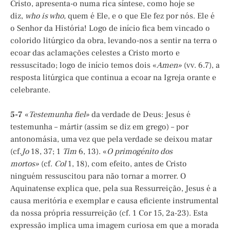
Cristo, apresenta-o numa rica síntese, como hoje se
diz,
who is who,
quem é Ele, e o que Ele fez por nós. Ele é
o Senhor da História! Logo de início fica bem vincado o
colorido litúrgico da obra, levando-nos a sentir na terra o
ecoar das aclamações celestes a Cristo morto e
ressuscitado; logo de início temos dois «
Amen»
(vv. 6.7), a
resposta litúrgica que continua a ecoar na Igreja orante e
celebrante.
5-7
«
Testemunha fiel»
da verdade de Deus: Jesus é
testemunha – mártir (assim se diz em grego) – por
antonomásia, uma vez que pela verdade se deixou matar
(cf.
Jo
18, 37; 1
Tim
6, 13). «
O
primogénito dos
mortos»
(cf.
Col
1, 18), com efeito, antes de Cristo
ninguém ressuscitou para não tornar a morrer. O
Aquinatense explica que, pela sua Ressurreição, Jesus é a
causa meritória e exemplar e causa eficiente instrumental
da nossa própria ressurreição (cf. 1 Cor 15, 2a-23). Esta
expressão implica uma imagem curiosa em que a morada