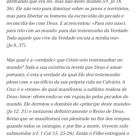
afirmando que era rei, mas não deste mundo (cf. Jo 18,
36). Ele não veio para dominar sobre os povos e territórios,
mas para libertar os homens da escravidão do pecado e
reconciliá-los com Deus. E acrescentou: «Para isto nasci,
para isto vim ao mundo: para dar testemunho da Verdade.
Todo aquele que vive da Verdade escuta a minha voz»
(Jo 8, 37).
Mas qual é a «verdade» que Cristo veio testemunhar no
mundo? Toda a sua existência revela que Deus é amor:
portanto, é esta a verdade da qual Ele deu testemunho
pleno com o sacrifício da sua própria vida no Calvário. A
Cruz é o «trono» do qual manifestou a sublime realeza de
Deus-Amor: oferecendo-se em expiação pelos pecados do
mundo, Ele derrotou o domínio do «príncipe deste mundo»
(Jo 12, 31) e instaurou definitivamente o Reino de Deus.
Reino que se manifestará em plenitude no fim dos tempos,
quando todos os inimigos, e por fim a morte, tiverem sido
submetidos (cf. 1 Cor 15, 25-26). Então o Filho entregará o