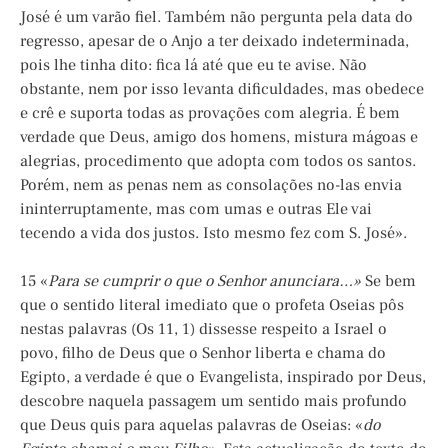
José é um varão fiel. Também não pergunta pela data do
regresso, apesar de o Anjo a ter deixado indeterminada,
pois lhe tinha dito: fica lá até que eu te avise. Não
obstante, nem por isso levanta dificuldades, mas obedece
e crê e suporta todas as provações com alegria. É bem
verdade que Deus, amigo dos homens, mistura mágoas e
alegrias, procedimento que adopta com todos os santos.
Porém, nem as penas nem as consolações no-las envia
ininterruptamente, mas com umas e outras Ele vai
tecendo a vida dos justos. Isto mesmo fez com S. José».
15 «
Para se cumprir o que o Senhor anunciara…»
Se bem
que o sentido literal imediato que o profeta Oseias pôs
nestas palavras (Os 11, 1) dissesse respeito a Israel o
povo, filho de Deus que o Senhor liberta e chama do
Egipto, a verdade é que o Evangelista, inspirado por Deus,
descobre naquela passagem um sentido mais profundo
que Deus quis para aquelas palavras de Oseias: «
do