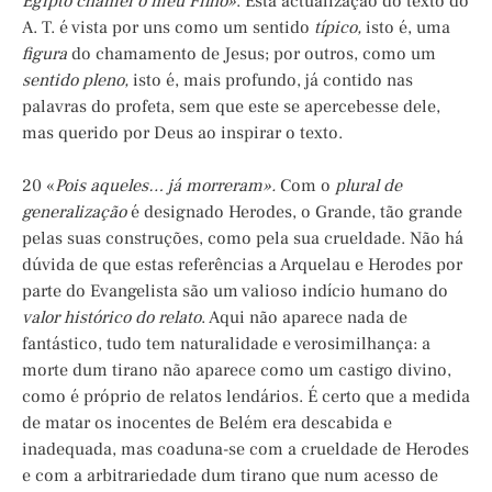
Egipto chamei o meu Filho»
. Esta actualização do texto do
A. T. é vista por uns como um sentido
típico,
isto é, uma
figura
do chamamento de Jesus; por outros, como um
sentido pleno,
isto é, mais profundo, já contido nas
palavras do profeta, sem que este se apercebesse dele,
mas querido por Deus ao inspirar o texto.
20 «
Pois aqueles… já morreram».
Com o
plural de
generalização
é designado Herodes, o Grande, tão grande
pelas suas construções, como pela sua crueldade. Não há
dúvida de que estas referências a Arquelau e Herodes por
parte do Evangelista são um valioso indício humano do
valor histórico do relato
. Aqui não aparece nada de
fantástico, tudo tem naturalidade e verosimilhança: a
morte dum tirano não aparece como um castigo divino,
como é próprio de relatos lendários. É certo que a medida
de matar os inocentes de Belém era descabida e
inadequada, mas coaduna-se com a crueldade de Herodes
e com a arbitrariedade dum tirano que num acesso de