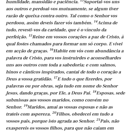
13
humildade, mansidão e paciência.
Suportai-vos uns
aos outros e perdoai-vos mutuamente, se algum tiver
razão de queixa contra outro. Tal como o Senhor vos
14
perdoou, assim deveis fazer vós também.
Acima de
tudo, revesti-vos da caridade, que é o vínculo da
15
perfeição.
Reine em vossos corações a paz de Cristo, à
qual fostes chamados para formar um só corpo. E vivei
16
em acção de graças.
Habite em vós com abundância a
palavra de Cristo, para vos instruirdes e aconselhardes
uns aos outros com toda a sabedoria; e com salmos,
hinos e cânticos inspirados, cantai de todo o coração a
17
Deus a vossa gratidão.
E tudo o que fizerdes, por
palavras ou por obras, seja tudo em nome do Senhor
18
Jesus, dando graças, por Ele, a Deus Pai.
Esposas, sede
submissas aos vossos maridos, como convém no
19
Senhor.
Maridos, amai as vossas esposas e não as
20
trateis com aspereza.
Filhos, obedecei em tudo a
21
vossos pais, porque isto agrada ao Senhor.
Pais, não
exaspereis os vossos filhos, para que não caiam em