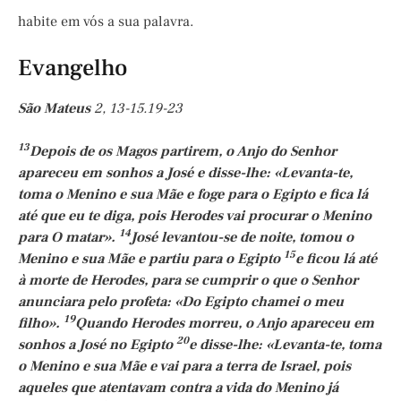
habite em vós a sua palavra.
Evangelho
São Mateus
2, 13-15.19-23
13
Depois de os Magos partirem, o Anjo do Senhor
apareceu em sonhos a José e disse-lhe: «Levanta-te,
toma o Menino e sua Mãe e foge para o Egipto e fica lá
até que eu te diga, pois Herodes vai procurar o Menino
14
para O matar».
José levantou-se de noite, tomou o
15
Menino e sua Mãe e partiu para o Egipto
e ficou lá até
à morte de Herodes, para se cumprir o que o Senhor
anunciara pelo profeta: «Do Egipto chamei o meu
19
filho».
Quando Herodes morreu, o Anjo apareceu em
20
sonhos a José no Egipto
e disse-lhe: «Levanta-te, toma
o Menino e sua Mãe e vai para a terra de Israel, pois
aqueles que atentavam contra a vida do Menino já