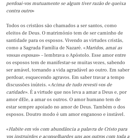
perdoai-vos mutuamente se algum tiver razão de queixa
contra outro
»
Todos os cristãos são chamados a ser santos, como
eleitos de Deus. O matrimónio tem de ser caminho de
santidade para os esposos. Vivendo as virtudes cristãs,
como a Sagrada Família de Nazaré. «
Maridos, amai as
vossas esposas
» – lembrava o Apóstolo. Esse amor entre
os esposos tem de manifestar-se muitas vezes, sabendo
ser amável, tornando a vida agradável ao outro. Em saber
perdoar, esquecendo agravos. Em saber travar a tempo
discussões inúteis. «
Acima de tudo revesti-vos de
caridade»
. É a virtude que nos leva a amar a Deus e, por
amor dEle, a amar os outros. O amor humano tem de
estar sempre apoiado no amor de Deus. Também o dos
esposos. Doutro modo é um amor enganoso e instável.
«
Habite em vós com abundância a palavra de Cristo para
vos instruirdes e aconselhardes uns aos outros com toda a