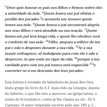
3
Deus quis honrar os pais nos filhos e firmou sobre eles
4
a autoridade da mãe.
Quem honra seu pai obtém o
5
perdão dos pecados
e acumula um tesouro quem
6
honra sua mãe.
Quem honra o pai encontrará alegria
7
nos seus filhos e será atendido na sua oração.
Quem
honra seu pai terá longa vida, e quem lhe obedece será
14
o conforto de sua mãe.
Filho, ampara a velhice do teu
15
pai e não o desgostes durante a sua vida.
Se a sua
mente enfraquece, sê indulgente para com ele e não o
16
desprezes, tu que estás no vigor da vida,
porque a tua
17a
caridade para com teu pai nunca será esquecida
e
converter-se-á em desconto dos teus pecados.
Esta leitura é extraída da Sabedoria de Jesus Ben Sira,
título grego do livro do A.T. mais lido na Liturgia, depois
do Saltério, o que lhe veio a merecer, na Igreja latina, o
nome de Eclesiástico, como já lhe chama no séc. III S.
Cipriano. O autor inspirado escreve pelo ano 180 a. C.,