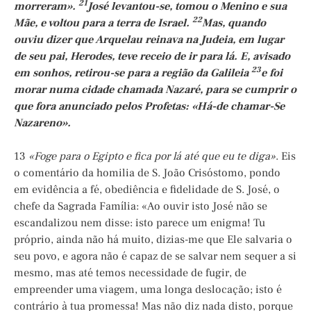
21
morreram».
José levantou-se, tomou o Menino e sua
22
Mãe, e voltou para a terra de Israel.
Mas, quando
ouviu dizer que Arquelau reinava na Judeia, em lugar
de seu pai, Herodes, teve receio de ir para lá. E, avisado
23
em sonhos, retirou-se para a região da Galileia
e foi
morar numa cidade chamada Nazaré, para se cumprir o
que fora anunciado pelos Profetas: «Há-de chamar-Se
Nazareno».
13
«Foge para o Egipto e fica por lá até que eu te diga»
. Eis
o comentário da homilia de S. João Crisóstomo, pondo
em evidência a fé, obediência e fidelidade de S. José, o
chefe da Sagrada Família: «Ao ouvir isto José não se
escandalizou nem disse: isto parece um enigma! Tu
próprio, ainda não há muito, dizias-me que Ele salvaria o
seu povo, e agora não é capaz de se salvar nem sequer a si
mesmo, mas até temos necessidade de fugir, de
empreender uma viagem, uma longa deslocação; isto é
contrário à tua promessa! Mas não diz nada disto, porque