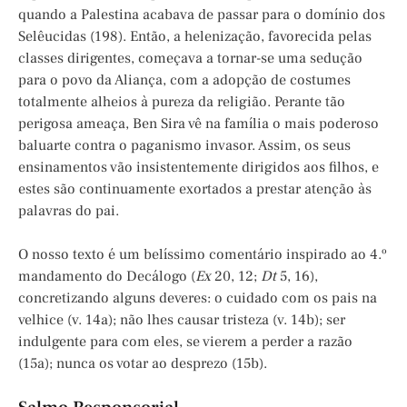
quando a Palestina acabava de passar para o domínio dos
Selêucidas (198). Então, a helenização, favorecida pelas
classes dirigentes, começava a tornar-se uma sedução
para o povo da Aliança, com a adopção de costumes
totalmente alheios à pureza da religião. Perante tão
perigosa ameaça, Ben Sira vê na família o mais poderoso
baluarte contra o paganismo invasor. Assim, os seus
ensinamentos vão insistentemente dirigidos aos filhos, e
estes são continuamente exortados a prestar atenção às
palavras do pai.
O nosso texto é um belíssimo comentário inspirado ao 4.º
mandamento do Decálogo (
Ex
20, 12;
Dt
5, 16),
concretizando alguns deveres: o cuidado com os pais na
velhice (v. 14a); não lhes causar tristeza (v. 14b); ser
indulgente para com eles, se vierem a perder a razão
(15a); nunca os votar ao desprezo (15b).