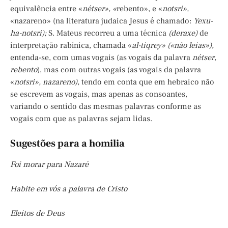
equivalência entre «
nétser
», «
rebento», e «
notsri
»,
«nazareno» (na literatura judaica Jesus é chamado:
Yexu-
ha-notsri
);
S. Mateus recorreu a uma técnica
(deraxe)
de
interpretação rabínica, chamada «
al-tiqrey
» («não leias»),
entenda-se, com umas vogais (as vogais da palavra
nétser
,
rebento
), mas com outras vogais (as vogais da palavra
«
notsri
», nazareno),
tendo em conta que em hebraico não
se escrevem as vogais, mas apenas as consoantes,
variando o sentido das mesmas palavras conforme as
vogais com que as palavras sejam lidas.
Sugestões para a homilia
Foi morar para Nazaré
Habite em vós a palavra de Cristo
Eleitos de Deus