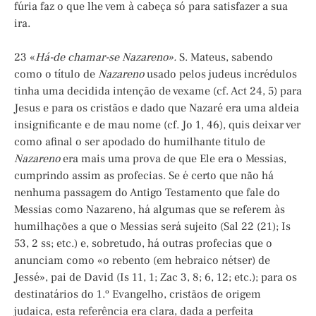
fúria faz o que lhe vem à cabeça só para satisfazer a sua
ira.
23 «
Há-de chamar-se Nazareno».
S. Mateus, sabendo
como o título de
Nazareno
usado pelos judeus incrédulos
tinha uma decidida intenção de vexame (cf. Act 24, 5) para
Jesus e para os cristãos e dado que Nazaré era uma aldeia
insignificante e de mau nome (cf. Jo 1, 46), quis deixar ver
como afinal o ser apodado do humilhante titulo de
Nazareno
era mais uma prova de que Ele era o Messias,
cumprindo assim as profecias. Se é certo que não há
nenhuma passagem do Antigo Testamento que fale do
Messias como Nazareno, há algumas que se referem às
humilhações a que o Messias será sujeito (Sal 22 (21); Is
53, 2 ss; etc.) e, sobretudo, há outras profecias que o
anunciam como «o rebento (em hebraico nétser) de
Jessé», pai de David (Is 11, 1; Zac 3, 8; 6, 12; etc.); para os
destinatários do 1.º Evangelho, cristãos de origem
judaica, esta referência era clara, dada a perfeita