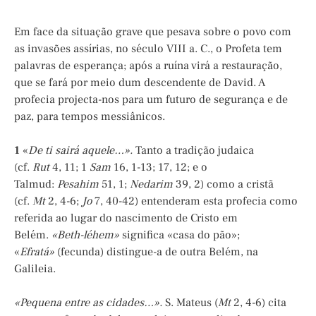
Em face da situação grave que pesava sobre o povo com
as invasões assírias, no século VIII a. C., o Profeta tem
palavras de esperança; após a ruína virá a restauração,
que se fará por meio dum descendente de David. A
profecia projecta-nos para um futuro de segurança e de
paz, para tempos messiânicos.
1
«
De ti sairá aquele…».
Tanto a tradição judaica
(cf.
Rut
4, 11; 1
Sam
16, 1-13; 17, 12; e o
Talmud:
Pesahim
51, 1;
Nedarim
39, 2) como a cristã
(cf.
Mt
2, 4-6;
Jo
7, 40-42) entenderam esta profecia como
referida ao lugar do nascimento de Cristo em
Belém.
«Beth-léhem»
significa «casa do pão»;
«
Efratá»
(fecunda) distingue-a de outra Belém, na
Galileia.
«Pequena entre as cidades…».
S. Mateus (
Mt
2, 4-6) cita