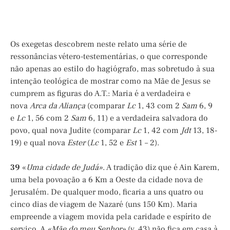
Os exegetas descobrem neste relato uma série de
ressonâncias vétero-testementárias, o que corresponde
não apenas ao estilo do hagiógrafo, mas sobretudo à sua
intenção teológica de mostrar como na Mãe de Jesus se
cumprem as figuras do A.T.: Maria é a verdadeira e
nova
Arca da Aliança
(comparar
Lc
1, 43 com 2
Sam
6, 9
e
Lc
1, 56 com 2
Sam
6, 11) e a verdadeira salvadora do
povo, qual nova Judite (comparar
Lc
1, 42 com
Jdt
13, 18-
19) e qual nova
Ester
(
Lc
1, 52 e
Est
1 – 2).
39
«
Uma cidade de Judá»
. A tradição diz que é Ain Karem,
uma bela povoação a 6 Km a Oeste da cidade nova de
Jerusalém. De qualquer modo, ficaria a uns quatro ou
cinco dias de viagem de Nazaré (uns 150 Km). Maria
empreende a viagem movida pela caridade e espírito de
serviço. A
«Mãe do meu Senhor»
(v. 43) não fica em casa à