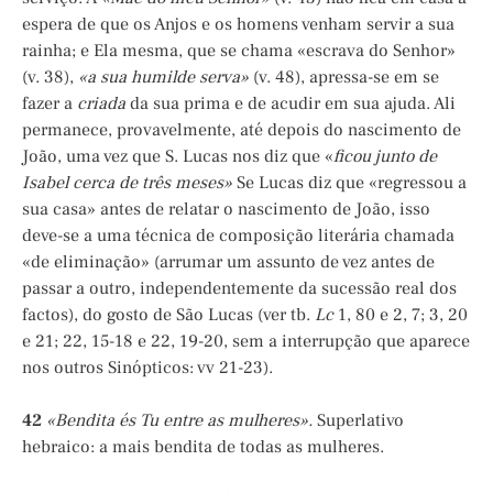
espera de que os Anjos e os homens venham servir a sua
rainha; e Ela mesma, que se chama «escrava do Senhor»
(v. 38),
«a sua humilde serva»
(v. 48), apressa-se em se
fazer a
criada
da sua prima e de acudir em sua ajuda. Ali
permanece, provavelmente, até depois do nascimento de
João, uma vez que S. Lucas nos diz que «
ficou junto de
Isabel cerca de três meses»
Se Lucas diz que «regressou a
sua casa» antes de relatar o nascimento de João, isso
deve-se a uma técnica de composição literária chamada
«de eliminação» (arrumar um assunto de vez antes de
passar a outro, independentemente da sucessão real dos
factos), do gosto de São Lucas (ver tb.
Lc
1, 80 e 2, 7; 3, 20
e 21; 22, 15-18 e 22, 19-20, sem a interrupção que aparece
nos outros Sinópticos: vv 21-23).
42
«Bendita és Tu entre as mulheres».
Superlativo
hebraico: a mais bendita de todas as mulheres.