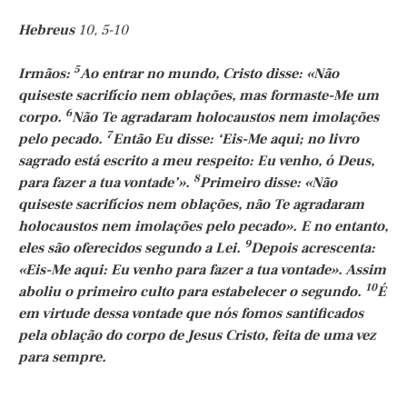
Hebreus
10, 5-10
5
Irmãos:
Ao entrar no mundo, Cristo disse: «Não
quiseste sacrifício nem oblações, mas formaste-Me um
6
corpo.
Não Te agradaram holocaustos nem imolações
7
pelo pecado.
Então Eu disse: ‘Eis-Me aqui; no livro
sagrado está escrito a meu respeito: Eu venho, ó Deus,
8
para fazer a tua vontade’».
Primeiro disse: «Não
quiseste sacrifícios nem oblações, não Te agradaram
holocaustos nem imolações pelo pecado». E no entanto,
9
eles são oferecidos segundo a Lei.
Depois acrescenta:
«Eis-Me aqui: Eu venho para fazer a tua vontade». Assim
10
aboliu o primeiro culto para estabelecer o segundo.
É
em virtude dessa vontade que nós fomos santificados
pela oblação do corpo de Jesus Cristo, feita de uma vez
para sempre.