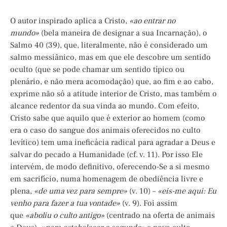
O autor inspirado aplica a Cristo,
«ao entrar no
mundo»
(bela maneira de designar a sua Incarnação), o
Salmo 40 (39), que, literalmente, não é considerado um
salmo messiânico, mas em que ele descobre um sentido
oculto (que se pode chamar um sentido típico ou
plenário, e não mera acomodação) que, ao fim e ao cabo,
exprime não só a atitude interior de Cristo, mas também o
alcance redentor da sua vinda ao mundo. Com efeito,
Cristo sabe que aquilo que é exterior ao homem (como
era o caso do sangue dos animais oferecidos no culto
levítico) tem uma ineficácia radical para agradar a Deus e
salvar do pecado a Humanidade (cf. v. 11). Por isso Ele
intervém, de modo definitivo, oferecendo-Se a si mesmo
em sacrifício, numa homenagem de obediência livre e
plena,
«de uma vez para sempre»
(v. 10) –
«eis-me aqui: Eu
venho para fazer a tua vontade»
(v. 9). Foi assim
que
«aboliu o culto antigo»
(centrado na oferta de animais