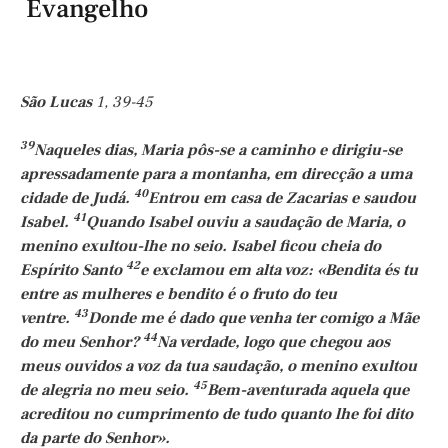
Evangelho
São Lucas
1, 39-45
39
Naqueles dias, Maria pôs-se a caminho e dirigiu-se
apressadamente para a montanha, em direcção a uma
40
cidade de Judá.
Entrou em casa de Zacarias e saudou
41
Isabel.
Quando Isabel ouviu a saudação de Maria, o
menino exultou-lhe no seio. Isabel ficou cheia do
42
Espírito Santo
e exclamou em alta voz: «Bendita és tu
entre as mulheres e bendito é o fruto do teu
43
ventre.
Donde me é dado que venha ter comigo a Mãe
44
do meu Senhor?
Na verdade, logo que chegou aos
meus ouvidos a voz da tua saudação, o menino exultou
45
de alegria no meu seio.
Bem-aventurada aquela que
acreditou no cumprimento de tudo quanto lhe foi dito
da parte do Senhor».