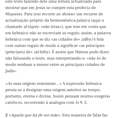
este texto fazendo dele uma leitura actualizada para
mostrar que em Jesus se cumpre esta profecia de
Miqueias. Para isso recorre ao
deraxe:
um recurso de
actualização próprio da hermenêutica judaica (aqui o
chamado
al-tiqrey:
«não leias»), que tem em conta que
em hebraico não se escreviam as vogais: assim, a palavra
hebraica com que se diz «as cidades de»
(alfey)
é lida
com outras vogais de modo a significar «as principais
(príncipes) de»
(al-lufey).
É assim que Mateus pode dizer,
não falseando o texto, mas interpretando-o: «não és de
modo nenhum a menor entre as principais cidades de
Judá».
«As suas origens remontam…»
A expressão hebraica
presta-se a designar uma origem anterior ao tempo,
portanto, eterna e divina. Assim pensam muitos exegetas
católicos, recorrendo à analogia com
Is
9, 5.
2
«Aquela que há de ser mãe».
Esta maneira de falar faz