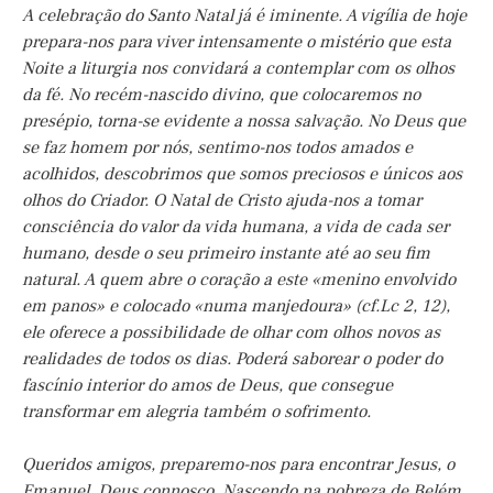
A celebração do Santo Natal já é iminente. A vigília de hoje
prepara-nos para viver intensamente o mistério que esta
Noite a liturgia nos convidará a contemplar com os olhos
da fé. No recém-nascido divino, que colocaremos no
presépio, torna-se evidente a nossa salvação. No Deus que
se faz homem por nós, sentimo-nos todos amados e
acolhidos, descobrimos que somos preciosos e únicos aos
olhos do Criador. O Natal de Cristo ajuda-nos a tomar
consciência do valor da vida humana, a vida de cada ser
humano, desde o seu primeiro instante até ao seu fim
natural. A quem abre o coração a este «menino envolvido
em panos» e colocado «numa manjedoura» (cf.Lc 2, 12),
ele oferece a possibilidade de olhar com olhos novos as
realidades de todos os dias. Poderá saborear o poder do
fascínio interior do amos de Deus, que consegue
transformar em alegria também o sofrimento.
Queridos amigos, preparemo-nos para encontrar Jesus, o
Emanuel, Deus connosco. Nascendo na pobreza de Belém,