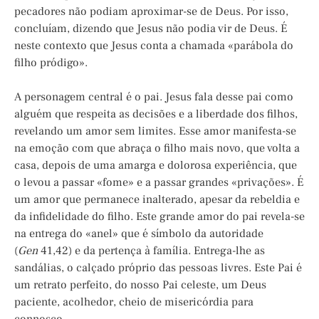
pecadores não podiam aproximar-se de Deus. Por isso,
concluíam, dizendo que Jesus não podia vir de Deus. É
neste contexto que Jesus conta a chamada «parábola do
filho pródigo».
A personagem central é o pai. Jesus fala desse pai como
alguém que respeita as decisões e a liberdade dos filhos,
revelando um amor sem limites. Esse amor manifesta-se
na emoção com que abraça o filho mais novo, que volta a
casa, depois de uma amarga e dolorosa experiência, que
o levou a passar «fome» e a passar grandes «privações». É
um amor que permanece inalterado, apesar da rebeldia e
da infidelidade do filho. Este grande amor do pai revela-se
na entrega do «anel» que é símbolo da autoridade
(
Gen
41,42) e da pertença à família. Entrega-lhe as
sandálias, o calçado próprio das pessoas livres. Este Pai é
um retrato perfeito, do nosso Pai celeste, um Deus
paciente, acolhedor, cheio de misericórdia para