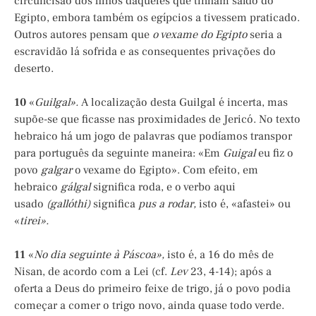
circuncisão dos filhos daqueles que tinham saído do
Egipto, embora também os egípcios a tivessem praticado.
Outros autores pensam que
o vexame do Egipto
seria a
escravidão lá sofrida e as consequentes privações do
deserto.
10
«
Guilgal».
A localização desta Guilgal é incerta, mas
supõe-se que ficasse nas proximidades de Jericó. No texto
hebraico há um jogo de palavras que podíamos transpor
para português da seguinte maneira: «Em
Guigal
eu fiz o
povo
galgar
o vexame do Egipto». Com efeito, em
hebraico
gálgal
significa roda, e o verbo aqui
usado
(gallóthi)
significa
pus a rodar,
isto é, «afastei» ou
«
tirei».
11
«
No dia seguinte à Páscoa»,
isto é, a 16 do mês de
Nisan, de acordo com a Lei (cf.
Lev
23, 4-14); após a
oferta a Deus do primeiro feixe de trigo, já o povo podia
começar a comer o trigo novo, ainda quase todo verde.