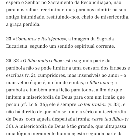
espera o Senhor no Sacramento da Reconciliação, não
para nos ralhar, recriminar, mas para nos admitir na sua
antiga intimidade, restituindo-nos, cheio de misericórdia,
a graça perdida.
23
«
Comamos e festejemos»,
a imagem da Sagrada
Eucaristia, segundo um sentido espiritual corrente.
25-32
«
O filho mais velho»:
esta segunda parte da
parábola não se pode limitar a uma censura dos fariseus e
escribas (v. 2), cumpridores, mas insensíveis ao amor – o
mais velho é que é, no fim de contas, o
filho mau –
; a
parábola é também uma lição para todos, a fim de que
imitem a misericórdia de Deus para com um irmão que
pecou (cf. Lc 6, 36); ele é sempre «
o teu irmão»
(v. 33), e
não há direito de que não se tome a sério a misericórdia
de Deus, com aquela despeitada ironia: «
esse teu filho»
(v
30). A misericórdia de Deus é tão grande, que ultrapassa
uma lógica meramente humana; esta segunda parte da