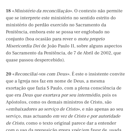
18
«
Ministério da reconciliação».
O contexto não permite
que se interprete este ministério no sentido estrito do
ministério do perdão exercido no Sacramento da
Penitência, embora este se possa ver englobado no
conjunto (boa ocasião para rever o
motu proprio
Misericordia Dei
de João Paulo II, sobre alguns aspectos
do Sacramento da Penitência, de 7 de Abril de 2002, que
quase passou despercebido).
20
«
Reconciliai-vos com Deus».
É este o insistente convite
que a Igreja nos faz em nome de Deus, a mesma
exortação que fazia S Paulo, com a plena consciência de
que era
Deus que exortava por seu intermédio,
pois os
Apóstolos, como os demais ministros de Cristo, são
«
embaixadores ao serviço de Cristo»
, e não apenas ao seu
serviço, mas actuando
em vez de Cristo e por autoridade
de Cristo,
como o texto original parece dar a entender
com o uso da preposição grega
ypér
(em favor de, usada