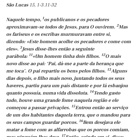
São Lucas
15, 1-3.11-32
1
Naquele tempo,
os publicanos e os pecadores
2
aproximavam-se todos de Jesus, para O ouvirem.
Mas
os fariseus e os escribas murmuravam entre si,
dizendo: «Este homem acolhe os pecadores e come com
3
eles».
Jesus disse-lhes então a seguinte
11
12
parábola:
«Um homem tinha dois filhos.
O mais
novo disse ao pai: ‘Pai, dá-me a parte da herança que
13
me toca’. O pai repartiu os bens pelos filhos.
Alguns
dias depois, o filho mais novo, juntando todos os seus
haveres, partiu para um país distante e por lá esbanjou
14
quanto possuía, numa vida dissoluta.
Tendo gasto
tudo, houve uma grande fome naquela região e ele
15
começou a passar privações.
Entrou então ao serviço
de um dos habitantes daquela terra, que o mandou para
16
os seus campos guardar porcos.
Bem desejava ele
matar a fome com as alfarrobas que os porcos comiam,
17