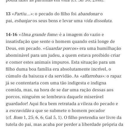
podia fazer as partilhas em vida (cf.
Sir
30, 28ss).
13
«
Partiu…»:
o pecado do filho foi
abandonar
o
pai,
esbanjar
os seus bens e levar uma
vida dissoluta.
14-16
«
Uma grande fome:
é a imagem do vazio e
insatisfação que sente o homem quando está longe de
Deus, em pecado. «
Guardar porcos»
era uma humilhação
abominável para um judeu, a quem estava proibido criar
e comer estes animais impuros. Esta situação para um
filho duma boa família era absolutamente incrível, o
cúmulo da baixeza e da servidão. As
«alfarrobas»:
o rapaz
já se contentaria com uma tão indigesta e indigna
comida, mas, na hora de se dar uma ração dessas aos
porcos, ninguém se lembrava daquele miserável
guardador! Aqui fica bem retratada a vileza do pecado e
a
escravidão
a que se submete o homem pecador
(cf.
Rom
1, 25; 6, 6; Gal 5, 1). O filho pretendia ser livre da
tutela do pai, mas acaba por perder a liberdade própria da