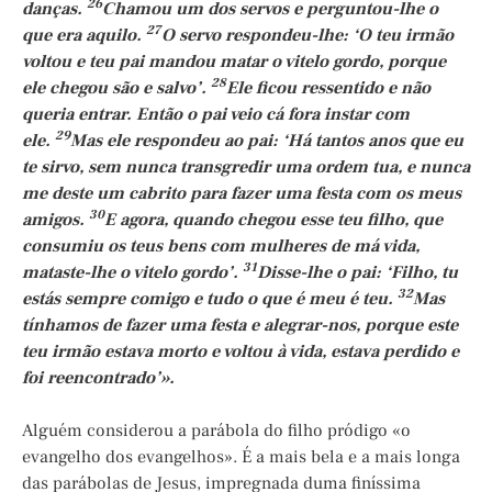
26
danças.
Chamou um dos servos e perguntou-lhe o
27
que era aquilo.
O servo respondeu-lhe: ‘O teu irmão
voltou e teu pai mandou matar o vitelo gordo, porque
28
ele chegou são e salvo’.
Ele ficou ressentido e não
queria entrar. Então o pai veio cá fora instar com
29
ele.
Mas ele respondeu ao pai: ‘Há tantos anos que eu
te sirvo, sem nunca transgredir uma ordem tua, e nunca
me deste um cabrito para fazer uma festa com os meus
30
amigos.
E agora, quando chegou esse teu filho, que
consumiu os teus bens com mulheres de má vida,
31
mataste-lhe o vitelo gordo’.
Disse-lhe o pai: ‘Filho, tu
32
estás sempre comigo e tudo o que é meu é teu.
Mas
tínhamos de fazer uma festa e alegrar-nos, porque este
teu irmão estava morto e voltou à vida, estava perdido e
foi reencontrado’».
Alguém considerou a parábola do filho pródigo «o
evangelho dos evangelhos». É a mais bela e a mais longa
das parábolas de Jesus, impregnada duma finíssima