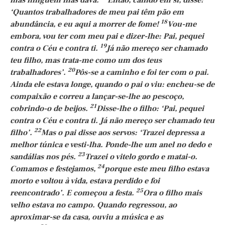
mas ninguém lhas dava.
Então, caindo em si, disse:
‘Quantos trabalhadores de meu pai têm pão em
18
abundância, e eu aqui a morrer de fome!
Vou-me
embora, vou ter com meu pai e dizer-lhe: Pai, pequei
19
contra o Céu e contra ti.
Já não mereço ser chamado
teu filho, mas trata-me como um dos teus
20
trabalhadores’.
Pôs-se a caminho e foi ter com o pai.
Ainda ele estava longe, quando o pai o viu: encheu-se de
compaixão e correu a lançar-se-lhe ao pescoço,
21
cobrindo-o de beijos.
Disse-lhe o filho: ‘Pai, pequei
contra o Céu e contra ti. Já não mereço ser chamado teu
22
filho’.
Mas o pai disse aos servos: ‘Trazei depressa a
melhor túnica e vesti-lha. Ponde-lhe um anel no dedo e
23
sandálias nos pés.
Trazei o vitelo gordo e matai-o.
24
Comamos e festejamos,
porque este meu filho estava
morto e voltou à vida, estava perdido e foi
25
reencontrado’. E começou a festa.
Ora o filho mais
velho estava no campo. Quando regressou, ao
aproximar-se da casa, ouviu a música e as