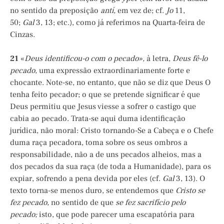
no sentido da preposição
antí,
em vez de; cf.
Jo
11,
50;
Gal
3, 13; etc.), como já referimos na Quarta-feira de
Cinzas.
21
«
Deus identificou-o com o pecado»,
à letra,
Deus fê-lo
pecado,
uma expressão extraordinariamente forte e
chocante. Note-se, no entanto, que não se diz que Deus O
tenha feito pecador; o que se pretende significar é que
Deus permitiu que Jesus viesse a sofrer o castigo que
cabia ao pecado. Trata-se aqui duma identificação
jurídica, não moral: Cristo tornando-Se a Cabeça e o Chefe
duma raça pecadora, toma sobre os seus ombros a
responsabilidade, não a de uns pecados alheios, mas a
dos pecados da sua raça (de toda a Humanidade), para os
expiar, sofrendo a pena devida por eles (cf.
Gal
3, 13). O
texto torna-se menos duro, se entendemos que
Cristo se
fez pecado,
no sentido de que
se fez sacrifício pelo
pecado;
isto, que pode parecer uma escapatória para