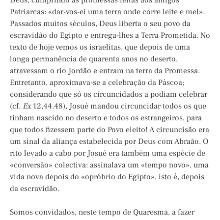
Deus, cumprindo as promessas feitas aos antigos
Patriarcas: «dar-vos-ei uma terra onde corre leite e mel».
Passados muitos séculos, Deus liberta o seu povo da
escravidão do Egipto e entrega-lhes a Terra Prometida. No
texto de hoje vemos os israelitas, que depois de uma
longa permanência de quarenta anos no deserto,
atravessam o rio Jordão e entram na terra da Promessa.
Entretanto, aproximava-se a celebração da Páscoa;
considerando que só os circuncidados a podiam celebrar
(cf.
Ex
12,44.48), Josué mandou circuncidar todos os que
tinham nascido no deserto e todos os estrangeiros, para
que todos fizessem parte do Povo eleito! A circuncisão era
um sinal da aliança estabelecida por Deus com Abraão. O
rito levado a cabo por Josué era também uma espécie de
«conversão» colectiva: assinalava um «tempo novo», uma
vida nova depois do «opróbrio do Egipto», isto é, depois
da escravidão.
Somos convidados, neste tempo de Quaresma, a fazer