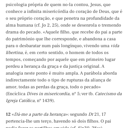
psicologia própria de quem no-la contou, Jesus, que
conhece a infinita misericórdia do coração de Deus, que é
o seu próprio coração, e que penetra na profundidade da
alma humana (cf. Jo 2, 25), onde se desenrola o tremendo
drama do pecado. «Aquele filho, que recebe do pai a parte
do património que lhe corresponde, e abandona a casa
para o desbaratar num país longínquo, vivendo uma
vida
libertina,
é, em certo sentido, o homem de todos os
tempos, começando por aquele que em primeiro lugar
perdeu a herança da graça e da justiça original. A
analogia neste ponto é muito ampla. A parábola aborda
indirectamente todo o tipo de rupturas da aliança de
amor, todas as perdas da graça, todo o pecado»
(Encíclica
Dives in misericordia,
nº 5; ver tb.
Catecismo da
Igreja Católica,
nº 1439).
12
«
Dá-me a parte da herança»:
segundo
Dt
21, 17
pertencia-lhe um terço, havendo só dois filhos. O pai