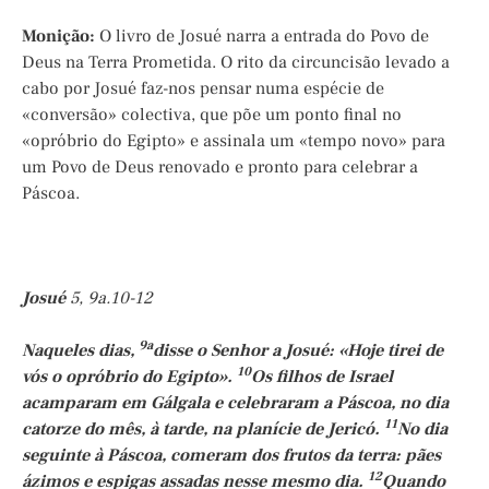
Monição:
O livro de Josué narra a entrada do Povo de
Deus na Terra Prometida. O rito da circuncisão levado a
cabo por Josué faz-nos pensar numa espécie de
«conversão» colectiva, que põe um ponto final no
«opróbrio do Egipto» e assinala um «tempo novo» para
um Povo de Deus renovado e pronto para celebrar a
Páscoa.
Josué
5, 9a.10-12
9a
Naqueles dias,
disse o Senhor a Josué: «Hoje tirei de
10
vós o opróbrio do Egipto».
Os filhos de Israel
acamparam em Gálgala e celebraram a Páscoa, no dia
11
catorze do mês, à tarde, na planície de Jericó.
No dia
seguinte à Páscoa, comeram dos frutos da terra: pães
12
ázimos e espigas assadas nesse mesmo dia.
Quando