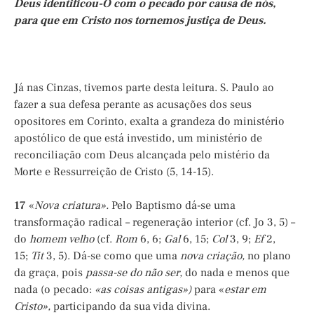
Deus identificou-O com o pecado por causa de nós,
para que em Cristo nos tornemos justiça de Deus.
Já nas Cinzas, tivemos parte desta leitura. S. Paulo ao
fazer a sua defesa perante as acusações dos seus
opositores em Corinto, exalta a grandeza do ministério
apostólico de que está investido, um ministério de
reconciliação com Deus alcançada pelo mistério da
Morte e Ressurreição de Cristo (5, 14-15).
17
«
Nova criatura».
Pelo Baptismo dá-se uma
transformação radical – regeneração interior (cf. Jo 3, 5) –
do
homem velho
(cf.
Rom
6, 6;
Gal
6, 15;
Col
3, 9;
Ef
2,
15;
Tit
3, 5). Dá-se como que uma
nova criação,
no plano
da graça, pois
passa-se do não ser,
do nada e menos que
nada (o pecado:
«as coisas antigas»)
para «
estar em
Cristo»,
participando da sua vida divina.