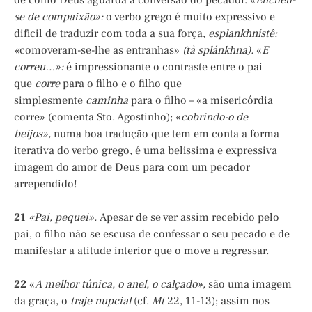
de como Deus aguarda a conversão do pecador. «
Encheu-
se de compaixão»:
o verbo grego é muito expressivo e
difícil de traduzir com toda a sua força,
esplankhnístê:
«
comoveram-se-lhe as entranhas»
(tà splánkhna).
«
E
correu…»:
é impressionante o contraste entre o pai
que
corre
para o filho e o filho que
simplesmente
caminha
para o filho – «a misericórdia
corre» (comenta Sto. Agostinho); «
cobrindo-o de
beijos»,
numa boa tradução que tem em conta a forma
iterativa do verbo grego, é
uma belíssima e expressiva
imagem do amor de Deus para com um pecador
arrependido!
21
«Pai, pequei».
Apesar de se ver assim recebido pelo
pai, o filho não se escusa de confessar o seu pecado e de
manifestar a atitude interior que o move a regressar.
22
«
A melhor túnica, o anel, o calçado»,
são uma imagem
da graça, o
traje nupcial
(cf.
Mt
22, 11-13); assim nos