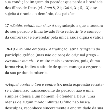
sua condição: imagem do pecador que perde a liberdade
dos filhos de Deus (cf.
Rom
8, 21;
Gal
4, 31; 5, 13) e se
sujeita à tirania do demónio, das paixões.
17
«
Então, caindo em si…»
A degradação a que a loucura
do seu pecado o tinha levado fê-lo reflectir (é o começo
da conversão) e enveredar pela única saída digna e válida.
18-19
«
Vou-me embora»:
A tradução latina
(surgam)
do
particípio gráfico (mas não ocioso) do original grego –
«
levantar-me-ei» –
é muito mais expressiva, pois, duma
forma viva, indica a atitude de quem começa a erguer-se
da sua profunda miséria.
«Pequei contra o Céu e contra ti»:
nesta expressão retrata-
se a dimensão transcendente do pecado; não é uma
simples ofensa a um homem, é ofender a Deus, uma
ofensa de algum modo infinita! O filho não busca
desculpas, reconhece sinceramente a enormidade da sua