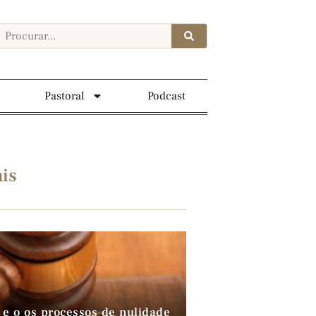
Pastoral
Podcast
is
 e o os processos de nulidade