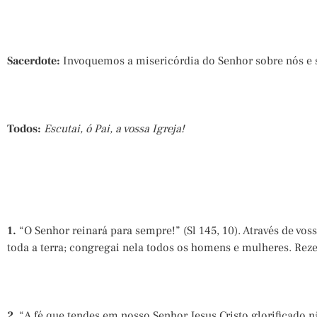
Sacerdote:
Invoquemos a misericórdia do Senhor sobre nós e so
Todos:
Escutai, ó Pai, a vossa Igreja!
1.
“O Senhor reinará para sempre!” (Sl 145, 10). Através de vos
toda a terra; congregai nela todos os homens e mulheres. Rez
2
. “A fé que tendes em nosso Senhor Jesus Cristo glorificado 