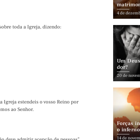
matrimo
4 de dezem
bre toda a Igreja, dizendo:
Um Deus 
dor?
20 de nove
sa Igreja estendeis o vosso Reino por
emos ao Senhor.
Forças in
o inferno
14 de novem
não deve admitir acepção de pessoas”