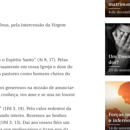
matrimo
4 de dezem
eus, pela intercessão da Virgem
Um Deus 
 Espírito Santo” (At 8, 17). Pelas
dor?
inuamente em vossa Igreja o dom do
20 de nove
eus pastores como homens cheios do
-nos generosos na missão de anunciar-
 conheça, vos ame e se una no louvor
(1Pd 3, 18). Pelo valor redentor da
Forças in
undo inteiro. Rezemos ao Senhor.
o inferno
1Pd 3, 15). Dai aos vossos fiéis um
14 de novem
a que professamos e livrai-nos da