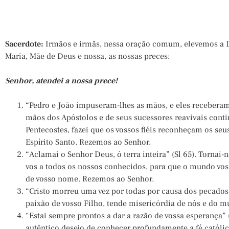
Sacerdote:
Irmãos e irmãs, nessa oração comum, elevemos a D
Maria, Mãe de Deus e nossa, as nossas preces:
Senhor, atendei a nossa prece!
“Pedro e João impuseram-lhes as mãos, e eles receberam o
mãos dos Apóstolos e de seus sucessores reavivais cont
Pentecostes, fazei que os vossos fiéis reconheçam os s
Espírito Santo. Rezemos ao Senhor.
“Aclamai o Senhor Deus, ó terra inteira” (Sl 65). Tornai
vos a todos os nossos conhecidos, para que o mundo vos
de vosso nome. Rezemos ao Senhor.
“Cristo morreu uma vez por todas por causa dos pecados” 
paixão de vosso Filho, tende misericórdia de nós e do m
“Estai sempre prontos a dar a razão de vossa esperança” (
autêntico desejo de conhecer profundamente a fé católic