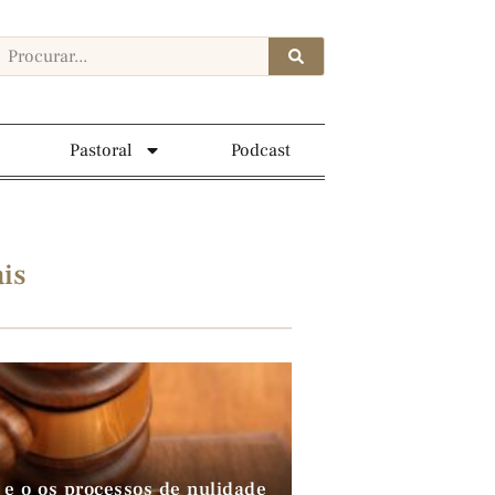
Pastoral
Podcast
is
 e o os processos de nulidade