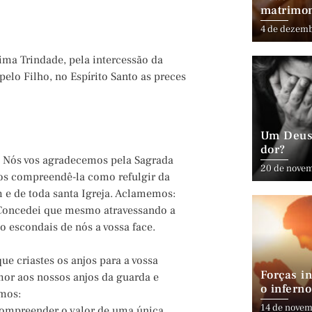
matrimo
4 de dezem
sima Trindade, pela intercessão da
pelo Filho, no Espírito Santo as preces
Um Deus 
dor?
). Nós vos agradecemos pela Sagrada
20 de nove
-nos compreendê-la como refulgir da
 e de toda santa Igreja. Aclamemos:
. Concedei que mesmo atravessando a
o escondais de nós a vossa face.
que criastes os anjos para a vossa
Forças in
mor aos nossos anjos da guarda e
o inferno
emos:
14 de novem
 compreender o valor de uma única