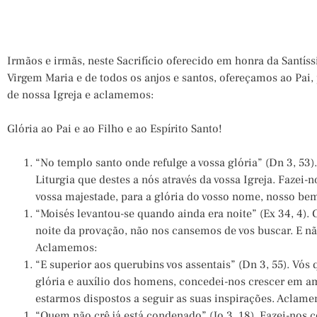
Irmãos e irmãs, neste Sacrifício oferecido em honra da Santís
Virgem Maria e de todos os anjos e santos, ofereçamos ao Pai, 
de nossa Igreja e aclamemos:
Glória ao Pai e ao Filho e ao Espírito Santo!
“No templo santo onde refulge a vossa glória” (Dn 3, 53
Liturgia que destes a nós através da vossa Igreja. Fazei
vossa majestade, para a glória do vosso nome, nosso bem
“Moisés levantou-se quando ainda era noite” (Ex 34, 4)
noite da provação, não nos cansemos de vos buscar. E nã
Aclamemos:
“E superior aos querubins vos assentais” (Dn 3, 55). Vós 
glória e auxílio dos homens, concedei-nos crescer em a
estarmos dispostos a seguir as suas inspirações. Aclam
“Quem não crê já está condenado” (Jo 3, 18). Fazei-nos