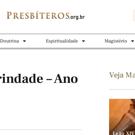
Doutrina
Espiritualidade
Magistério
Veja Ma
rindade – Ano
Leão XIV