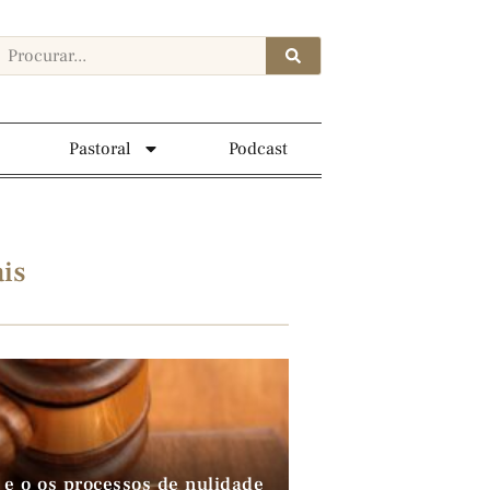
Pastoral
Podcast
is
 e o os processos de nulidade