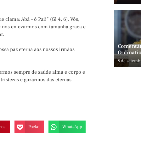
 clama: Abá – ó Pai!” (Gl 4, 6). Vós,
re nos enlevarmos com tamanha graça e
r.
Comentár
 vossa paz eterna aos nossos irmãos
Ordinatio
8 de setemb
 termos sempre de saúde alma e corpo e
 tristezas e gozarmos das eternas
rest
Pocket
WhatsApp