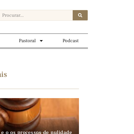
Pastoral
Podcast
is
 e o os processos de nulidade