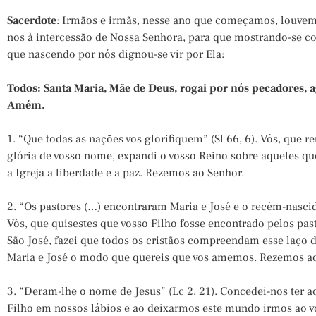
Sacerdote
: Irmãos e irmãs, nesse ano que começamos, louve
nos à intercessão de Nossa Senhora, para que mostrando-se co
que nascendo por nós dignou-se vir por Ela:
Todos: Santa Maria, Mãe de Deus, rogai por nós pecadores, a
Amém.
1. “Que todas as nações vos glorifiquem” (Sl 66, 6). Vós, que r
glória de vosso nome, expandi o vosso Reino sobre aqueles q
a Igreja a liberdade e a paz. Rezemos ao Senhor.
2. “Os pastores (…) encontraram Maria e José e o recém-nascid
Vós, que quisestes que vosso Filho fosse encontrado pelos pas
São José, fazei que todos os cristãos compreendam esse laço 
Maria e José o modo que quereis que vos amemos. Rezemos ao
3. “Deram-lhe o nome de Jesus” (Lc 2, 21). Concedei-nos ter 
Filho em nossos lábios e ao deixarmos este mundo irmos ao 