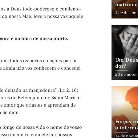
matrimo
mos a Deus todo-poderoso e confiemo-
4 de dezem
mo nossa Mãe, leve a nossa voz aquele
gora e na hora de nossa morte.
Um Deus 
eunis todos os povos e nações para a
dor?
ue ainda não vos conhecem e concedei
20 de nove
o deitado na manjedoura” (Lc 2, 16).
tores de Belém junto de Santa Maria e
de amor que criastes e aprendam de
 Senhor.
Forças in
ao longo de nossa vida o nome de vosso
o inferno
vosso encontro com ele em nossos
14 de novem