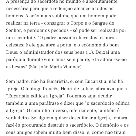
A presença do sacerdote no mundo é absolutamente
necessária para que a redenção alcance a todos os
homens. A ação mais sublime que um homem pode
realizar na terra – consagrar o Corpo e o Sangue do
Senhor, e perdoar os pecados – só pode ser realizada por
um sacerdote. “O padre possui a chave dos tesouros
celestes: é ele que abre a porta; é o ecônomo do bom
Deus; o administrador dos seus bens (…). Deixai uma
paróquia durante vinte anos sem padre, e lá adorar-se-ão
as bestas” (São João Maria Vianney).
Sem padre, não há Eucaristia, e, sem Eucaristia, não há
Igreja. O teólogo francês, Henri de Lubac, afirmava que a
“Eucaristia edifica a Igreja”. Podemos aqui acudir
também a uma paráfrase e dizer que “o sacerdócio edifica
a Igreja”. O caminho inverso, infelizmente, também é
verdadeiro. Se alguém quiser desedificar a Igreja, tentará
fazê-lo procurando destruir o sacerdócio. O demônio e os
seus amigos sabem muito bem disso, e, como não tiram