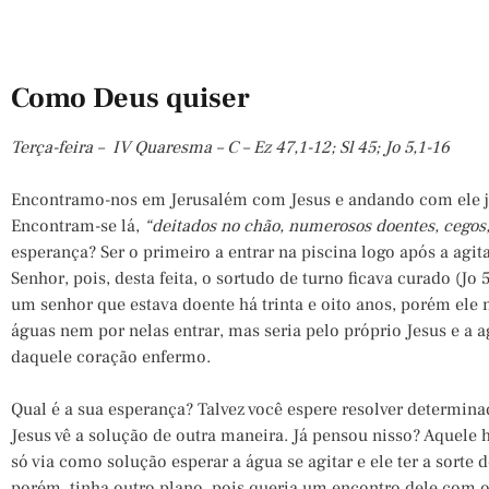
Como Deus quiser
Terça-feira – IV Quaresma – C – Ez 47,1-12; Sl 45; Jo 5,1-16
Encontramo-nos em Jerusalém com Jesus e andando com ele ju
Encontram-se lá,
“deitados no chão, numerosos doentes, cegos,
esperança? Ser o primeiro a entrar na piscina logo após a agi
Senhor, pois, desta feita, o sortudo de turno ficava curado (Jo 
um senhor que estava doente há trinta e oito anos, porém ele 
águas nem por nelas entrar, mas seria pelo próprio Jesus e a 
daquele coração enfermo.
Qual é a sua esperança? Talvez você espere resolver determi
Jesus vê a solução de outra maneira. Já pensou nisso? Aquele
só via como solução esperar a água se agitar e ele ter a sorte d
porém, tinha outro plano, pois queria um encontro dele com o