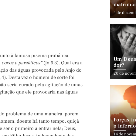
matrimo
4 de dezem
nto à famosa piscina probática.
Um Deus 
 coxos e paralíticos”
(Jo 5,3). Qual era a
dor?
tação das águas provocada pelo Anjo do
20 de nove
5,4). Desta vez o homem de sorte foi
não seria curado pela agitação de umas
agitação que ele provocaria nas águas
nado problema de uma maneira, porém
Forças in
 homem, doente há tanto tempo, quiçá
o inferno
e ser o primeiro a entrar nela; Deus,
14 de novem
 seu Filho Jesus, independente das