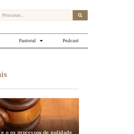
Pastoral
Podcast
is
 e o os processos de nulidade