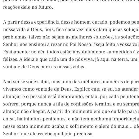
reações dele no futuro.
A partir dessa experiência desse homem curado, podemos pen
nossa vida a Deus, pois, fica cada vez mais claro que as solu
problemas, talvez não sejam as melhores soluções, as soluções
Senhor nos ensinou a rezar no Pai Nosso: “seja feita a vossa v
Exatamente: no céu todos estão absolutamente submetidos à vo
felizes. A ideia é que cada um de nós viva, já aqui na terra,
vontade de Deus para as nossas vidas.
Não sei se você sabia, mas uma das melhores maneiras de parar
vivemos como vontade de Deus. Explico-me: se eu, ao atender
almoçar e o pessoal está demorando, então, por cada penitent
sofrerei porque nunca a fila de confissões termina e eu sempre
almoço não chegar. A partir do momento em que eu falo par
coisa, há infinitos penitentes, e não tem nenhuma importância
nesse exato momento acaba o sofrimento e além do mais… of
Senhor, que ele recebe qual jóia preciosa.