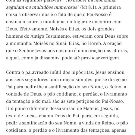
com as seguintes palavras:
“Ao descer da montanha,
seguiam-no multidões numerosas”
(Mt 8,1). A primeira
coisa a observarmos é o fato de que o Pai-Nosso é
ensinado sobre a montanha, no lugar de encontro com
Deus. Efetivamente, Moisés e Elias, os dois grandes
homens do Antigo Testamento, estiveram com Deus sobre
a montanha: Moisés no Sinai; Elias, no Horeb. A oração
que o Senhor Jesus nos ensinou é uma oração das alturas,
a qual, como já dissemos, pode até provocar vertigem.
Contra o palavreado inútil dos hipócritas, Jesus ensinou
aos seus seguidores uma oração simples que se dirige ao
Pai para pedir-lhe a santificação do seu Nome, o Reino, a
vontade de Deus, o pão cotidiano, o perdão, o livramento
da tentação e do mal; são as sete petições do Pai-Nosso.
Um pouco diferente dessa versão de Mateus, Jesus, no
texto de Lucas, chama Deus de Pai, para, em seguida,
pedir a santificação do seu Nome, a vinda do Reino, o pão
cotidiano, o perdão e o livramento das tentações; apenas