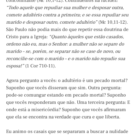
concomitante (Mc 10,1-12). Continuemos na lucidez:
“Todo aquele que repudiar sua mulher e desposar outra,
comete adultério contra a primeira; e se essa repudiar seu
marido e desposar outro, comete adultério”
(Mc 10,11-12).
São Paulo não podia mais do que repetir essa doutrina de
Cristo para a Igreja:
“Quanto àqueles que estão casados,
ordeno não eu, mas o Senhor: a mulher não se separe do
marido – se, porém, se separar não se case de novo, ou
reconcilie-se com o marido – e o marido não repudie sua
esposa!”
(1 Cor 710-11).
Agora pergunto a vocês: o adultério é um pecado mortal?
Suponho que vocês disseram que sim. Outra pergunta:
pode-se comungar estando em pecado mortal? Suponho
que vocês responderam que não. Uma terceira pergunta: E
onde está a misericórdia? Suponho que vocês afirmaram
que ela se encontra na verdade que cura e que liberta.
Eu animo os casais que se separaram a buscar a nulidade