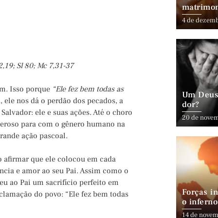
matrimo
4 de dezem
,19; Sl 80; Mc 7,31-37
am. Isso porque
“Ele fez bem todas as
Um Deus 
a, ele nos dá o perdão dos pecados, a
dor?
 Salvador: ele e suas ações. Até o choro
20 de nove
eneroso para com o gênero humano na
grande ação pascoal.
so afirmar que ele colocou em cada
ncia e amor ao seu Pai. Assim como o
eceu ao Pai um sacrifício perfeito em
Forças in
xclamação do povo: “Ele fez bem todas
o inferno
14 de novem