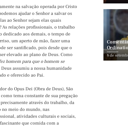
amente na salvação operada por Cristo
podemos ajudar o Senhor a salvar os
las ao Senhor sejam elas quais
? As relações profissionais, o trabalho
mpo dedicado aos demais, o tempo de
orriso, um aperto de mão, fazer uma
Comentár
Ordinatio
ode ser santificado, pois desde que o
ser elevado ao plano de Deus. Como
8 de setemb
e fez homem para que o homem se
de Deus assumiu a nossa humanidade
do e oferecido ao Pai.
ador do Opus Dei (Obra de Deus), São
ia como tema constante de sua pregação
 precisamente através do trabalho, da
do no meio do mundo, nas
ional, atividades culturais e sociais,
 fascinante que comida com a