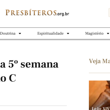
Doutrina
Espiritualidade
Magistério
Veja Ma
da 5º semana
o C
Leão XIV