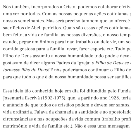
Nós também, incorporados a Cristo, podemos colaborar efetiv
uma vez por todas. Com as nossas pequenas ações cotidianas 
nossos semelhantes. Mas será preciso também que ao oferecê-
sacrifícios de Abel: perfeitos. Quais são essas ações cotidianas
bem feito, a vida de família, as nossas diversões, o nosso te
estudo, pegar um ônibus para ir ao trabalho ou dele vir, um s
comida gostosa para a família, rezar, fazer esporte etc. Tudo p
Filho de Deus assumiu a nossa humanidade tudo pode e deve 
gostavam de dizer alguns Padres da Igreja:
o Filho de Deus s
tornasse filho de Deus!
E nós poderíamos continuar: o Filho 
para que tudo o que é da nossa humanidade possa ser santifica
Essa ideia tão conhecida hoje em dia foi difundida pelo Fund
Josemaria Escrivá (1902-1975), que, a partir do ano 1928, ter
o anúncio de que todos os cristãos podem e devem ser santos,
vida ordinária. Falava da chamada à santidade e ao apostola
circunstâncias e nas ocupações da vida comum (trabalho profiss
matrimônio e vida de família etc.). Não é essa uma mensagem