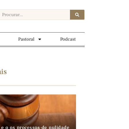
Pastoral
Podcast
is
 e o os processos de nulidade