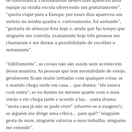
de informática, curiosamente nestes dias apareceu uma
equipe na minha escola oferecendo um gratuitamente”,
“queria viajar para a Europa; por esses dias apareceu um
sorteio na minha quadra e, curiosamente, fui sorteado”,
“gostaria de almoçar fora hoje e, ainda que faz tempo que
ninguém me convida, exatamente hoje três pessoas me
chamaram e me deram a possibilidade de escolher o
restaurante”.
“Infelizmente”, as coisas não são assim nem acontecem
dessa maneira. As pessoas que tem mentalidade de estojo,
geralmente ficam muito irritadas com qualquer coisa: se
o marido chega tarde em casa… que drama: “ele estava
com outra”; se eu durmo no mesmo quarto com o meu
irmão e ele chega tarde e acende a luz… outra drama:
“nesta casa já não se pode viver” (observe-se o exagero!);
se alguém me dirige uma crítica… para quê? “ninguém
gosta de mim, ninguém valoriza o meu trabalho, ninguém
me entende”.