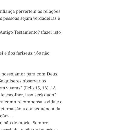
nfiança pervertem as relações
 pessoas sejam verdadeiras e
ntigo Testamento? (fazer isto
ei e dos fariseus, vós não
do nosso amor para com Deus.
e quiseres observar os
 viverás” (Eclo 15, 16). “A
le escolher, isso será dado”
terá como recompensa a vida e o
 eterna são a consequência da
 ações…
a, não de morte. Sempre
 verdade, e não da incerteza