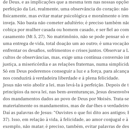
de Deus, e as implicações que a mesma tem nas nossas opções 
perfeição da Lei, realmente, uma observância do coração: nã
fisicamente, mas evitar matar psicológica e moralmente o irm
inveja. Não basta não cometer adultério; é preciso também não
cobiça por mulher casada ou homem casado, e ser fiel ao c
casamento (Mt 5, 27). No matrimônio, não se pode pensar só 
uma entrega de vida, total doação um ao outro; é uma vocaçã
enfrentar os desafios, sofrimentos e crises juntos. Observar a Le
cultos de observâncias, mas, exige uma contínua conversão int
justiça, a misericórdia e as relações fraternas, numa simplicid
Só em Deus poderemos conseguir a luz e a força, para alcanç
nos conduzirá à verdadeira liberdade e à plena felicidade.
Jesus não veio abolir a lei, mas levá-la à perfeição. Depois de
princípios da nova lei, nas bem-aventuranças, Jesus desenvolv
dos mandamentos dados ao povo de Deus por Moisés. Trata-se
materialmente os mandamentos, mas de dar-lhes o verdadeiro e
Daí as palavras de Jesus: “Ouvistes o que foi dito aos antigos; 
37). Isso, em relação à vida, à felicidade, ao amor conjugal e à
exemplo, não matar; é preciso, também, evitar palavras de de