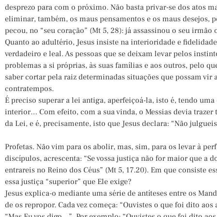
desprezo para com o próximo. Não basta privar-se dos atos mate
eliminar, também, os maus pensamentos e os maus desejos, p
pecou, no “seu coração” (Mt 5, 28): já assassinou o seu irmão
Quanto ao adultério, Jesus insiste na interioridade e fidelid
verdadeiro e leal. As pessoas que se deixam levar pelos insti
problemas a si próprias, às suas famílias e aos outros, pelo q
saber cortar pela raiz determinadas situações que possam vir 
contratempos.
É preciso superar a lei antiga, aperfeiçoá-la, isto é, tendo um
interior… Com efeito, com a sua vinda, o Messias devia trazer
da Lei, e é, precisamente, isto que Jesus declara: “Não julguei
Profetas. Não vim para os abolir, mas, sim, para os levar à perf
discípulos, acrescenta: “Se vossa justiça não for maior que a do
entrareis no Reino dos Céus” (Mt 5, 17.20). Em que consiste ess
essa justiça “superior” que Ele exige?
Jesus explica-o mediante uma série de antíteses entre os Ma
de os repropor. Cada vez começa: “Ouvistes o que foi dito aos 
“Mas Eu vos digo…”. Por exemplo: “Ouvistes o que foi dito aos