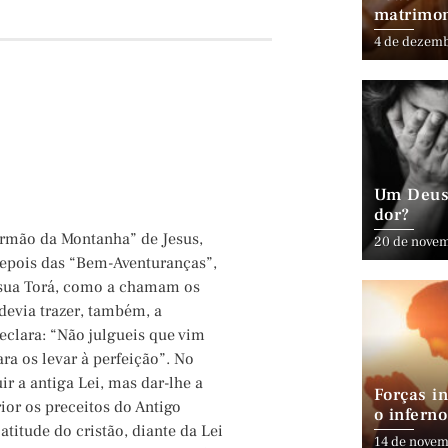
matrimo
4 de dezem
Um Deus 
dor?
ermão da Montanha” de Jesus,
20 de nove
Depois das “Bem-Aventuranças”,
a sua Torá, como a chamam os
devia trazer, também, a
declara: “Não julgueis que vim
ara os levar à perfeição”. No
ir a antiga Lei, mas dar-lhe a
Forças in
ior os preceitos do Antigo
o inferno
atitude do cristão, diante da Lei
14 de novem