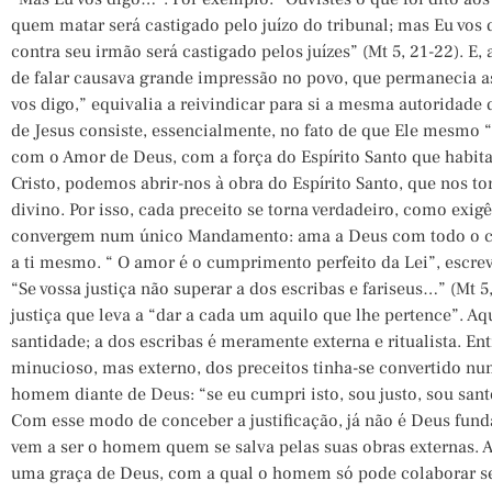
quem matar será castigado pelo juízo do tribunal; mas Eu vos d
contra seu irmão será castigado pelos juízes” (Mt 5, 21-22). E,
de falar causava grande impressão no povo, que permanecia a
vos digo,” equivalia a reivindicar para si a mesma autoridade 
de Jesus consiste, essencialmente, no fato de que Ele mesm
com o Amor de Deus, com a força do Espírito Santo que habita 
Cristo, podemos abrir-nos à obra do Espírito Santo, que nos to
divino. Por isso, cada preceito se torna verdadeiro, como exig
convergem num único Mandamento: ama a Deus com todo o c
a ti mesmo. “ O amor é o cumprimento perfeito da Lei”, escrev
“Se vossa justiça não superar a dos escribas e fariseus…” (Mt 5,
justiça que leva a “dar a cada um aquilo que lhe pertence”. Aq
santidade; a dos escribas é meramente externa e ritualista. En
minucioso, mas externo, dos preceitos tinha-se convertido nu
homem diante de Deus: “se eu cumpri isto, sou justo, sou san
Com esse modo de conceber a justificação, já não é Deus fu
vem a ser o homem quem se salva pelas suas obras externas. A 
uma graça de Deus, com a qual o homem só pode colaborar s