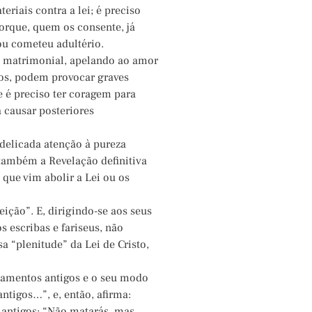
riais contra a lei; é preciso
orque, quem os consente, já
 ou cometeu adultério.
ade matrimonial, apelando ao amor
ntos, podem provocar graves
ue é preciso ter coragem para
a causar posteriores
a delicada atenção à pureza
 também a Revelação definitiva
s que vim abolir a Lei ou os
eição”. E, dirigindo-se aos seus
s escribas e fariseus, não
a “plenitude” da Lei de Cristo,
ndamentos antigos e o seu modo
antigos…”, e, então, afirma:
 antigos: “Não matarás, mas