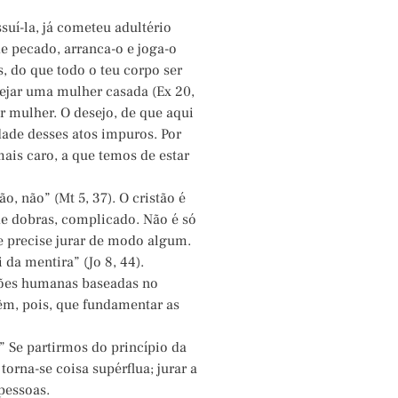
uí-la, já cometeu adultério
de pecado, arranca-o e joga-o
, do que todo o teu corpo ser
sejar uma mulher casada (Ex 20,
r mulher. O desejo, de que aqui
ade desses atos impuros. Por
ais caro, a que temos de estar
ão, não” (Mt 5, 37). O cristão é
de dobras, complicado. Não é só
se precise jurar de modo algum.
da mentira” (Jo 8, 44).
ações humanas baseadas no
têm, pois, que fundamentar as
” Se partirmos do princípio da
orna-se coisa supérflua; jurar a
 pessoas.