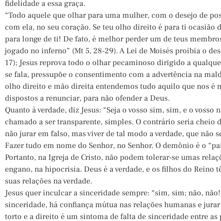
fidelidade a essa graça.
“Todo aquele que olhar para uma mulher, com o desejo de poss
com ela, no seu coração. Se teu olho direito é para ti ocasião 
para longe de ti! De fato, é melhor perder um de teus membros
jogado no inferno” (Mt 5, 28-29). A Lei de Moisés proibia o de
17); Jesus reprova todo o olhar pecaminoso dirigido a qualque
se fala, pressupõe o consentimento com a advertência na mald
olho direito e mão direita entendemos tudo aquilo que nos é m
dispostos a renunciar, para não ofender a Deus.
Quanto à verdade, diz Jesus: “Seja o vosso sim, sim, e o vosso n
chamado a ser transparente, simples. O contrário seria cheio 
não jurar em falso, mas viver de tal modo a verdade, que não 
Fazer tudo em nome do Senhor, no Senhor. O demônio é o “pai 
Portanto, na Igreja de Cristo, não podem tolerar-se umas rel
engano, na hipocrisia. Deus é a verdade, e os filhos do Reino 
suas relações na verdade.
Jesus quer inculcar a sinceridade sempre: “sim, sim; não, não!
sinceridade, há confiança mútua nas relações humanas e jurar t
torto e a direito é um sintoma de falta de sinceridade entre as