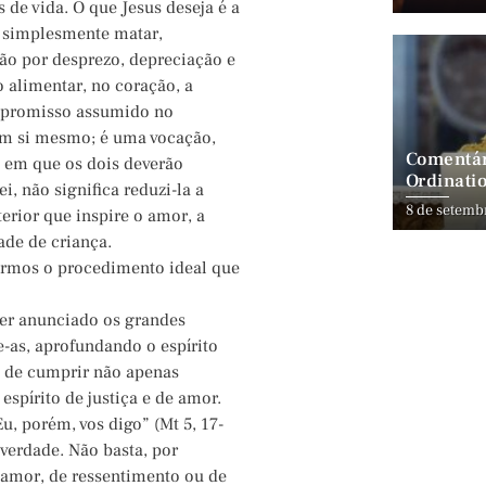
de vida. O que Jesus deseja é a
o simplesmente matar,
ão por desprezo, depreciação e
 alimentar, no coração, a
ompromisso assumido no
em si mesmo; é uma vocação,
Comentár
o em que os dois deverão
Ordinatio
i, não significa reduzi-la a
8 de setemb
erior que inspire o amor, a
ade de criança.
armos o procedimento ideal que
 ter anunciado os grandes
e-as, aprofundando o espírito
 de cumprir não apenas
spírito de justiça e de amor.
Eu, porém, vos digo” (Mt 5, 17-
 verdade. Não basta, por
samor, de ressentimento ou de