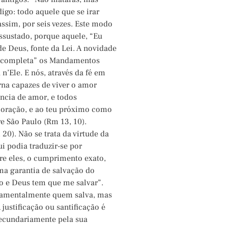
igo: todo aquele que se irar
 assim, por seis vezes. Este modo
ssustado, porque aquele, “Eu
de Deus, fonte da Lei. A novidade
o “completa” os Mandamentos
n’Ele. E nós, através da fé em
rna capazes de viver o amor
ência de amor, e todos
oração, e ao teu próximo como
e São Paulo (Rm 13, 10).
 20). Não se trata da virtude da
ui podia traduzir-se por
tre eles, o cumprimento exato,
ma garantia de salvação do
to e Deus tem que me salvar”.
ndamentalmente quem salva, mas
justificação ou santificação é
ecundariamente pela sua