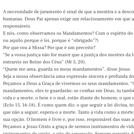
A necessidade de juramento é sinal de que a mentira e a desco
humanas. Deus Pai apenas exige um relacionamento em que as
responsáveis.
E nós, como observamos os Mandamentos? Com o espírito do A
ou aquilo porque é lei, porque é “obrigado”?)
Por que vou à Missa? Por que é um preceito?
“Se a vossa justiça não for maior que a justiça dos mestres da l
entrareis no Reino dos Céus” (Mt 5, 20).
“Quem me ama, guarda os meus mandamentos”, disse Jesus.
Seja a nossa observância uma expressão sincera e profunda 
Peçamos a Deus a Graça de vivermos os seus mandamentos. “S
mandamentos, eles te guardarão; se confias em Deus, tu também
vida e a morte, o bem e o mal, estão diante do homem; o que e
(Eclo 15, 16-18). É como quem diz: o que seguir a lei divina, 
que não a seguir, espera-o a morte. Tanto a vida como a morte
sua opção. O homem é livre e, por isso, responsável das suas
Peçamos a Jesus Cristo a graça de sermos instrumentos de vid
instrumentos de união, e não de separação. Sempre garantia da