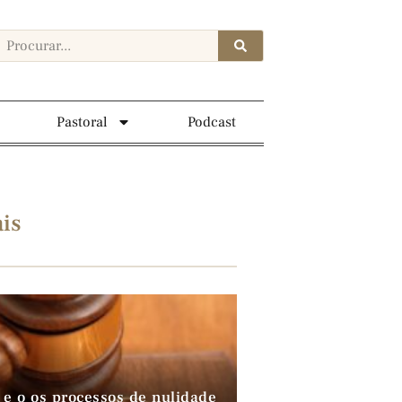
Pastoral
Podcast
is
 e o os processos de nulidade